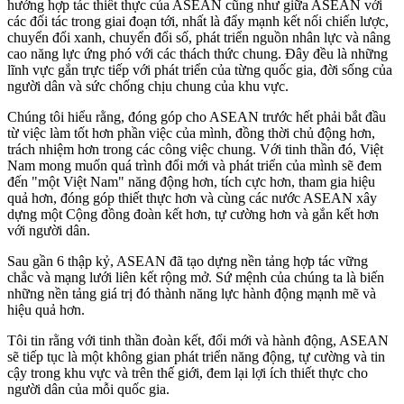
hướng hợp tác thiết thực của ASEAN cũng như giữa ASEAN với
các đối tác trong giai đoạn tới, nhất là đẩy mạnh kết nối chiến lược,
chuyển đổi xanh, chuyển đổi số, phát triển nguồn nhân lực và nâng
cao năng lực ứng phó với các thách thức chung. Đây đều là những
lĩnh vực gắn trực tiếp với phát triển của từng quốc gia, đời sống của
người dân và sức chống chịu chung của khu vực.
Chúng tôi hiểu rằng, đóng góp cho ASEAN trước hết phải bắt đầu
từ việc làm tốt hơn phần việc của mình, đồng thời chủ động hơn,
trách nhiệm hơn trong các công việc chung. Với tinh thần đó, Việt
Nam mong muốn quá trình đổi mới và phát triển của mình sẽ đem
đến "một Việt Nam" năng động hơn, tích cực hơn, tham gia hiệu
quả hơn, đóng góp thiết thực hơn và cùng các nước ASEAN xây
dựng một Cộng đồng đoàn kết hơn, tự cường hơn và gắn kết hơn
với người dân.
Sau gần 6 thập kỷ, ASEAN đã tạo dựng nền tảng hợp tác vững
chắc và mạng lưới liên kết rộng mở. Sứ mệnh của chúng ta là biến
những nền tảng giá trị đó thành năng lực hành động mạnh mẽ và
hiệu quả hơn.
Tôi tin rằng với tinh thần đoàn kết, đổi mới và hành động, ASEAN
sẽ tiếp tục là một không gian phát triển năng động, tự cường và tin
cậy trong khu vực và trên thế giới, đem lại lợi ích thiết thực cho
người dân của mỗi quốc gia.