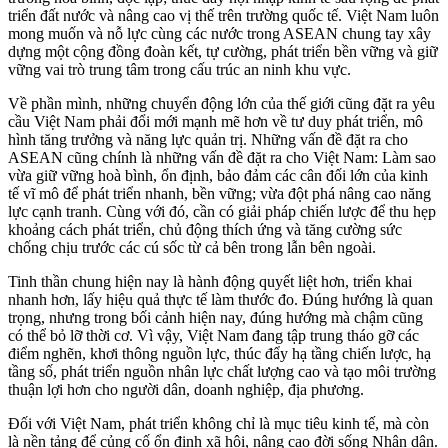
triển đất nước và nâng cao vị thế trên trường quốc tế. Việt Nam luôn
mong muốn và nỗ lực cùng các nước trong ASEAN chung tay xây
dựng một cộng đồng đoàn kết, tự cường, phát triển bền vững và giữ
vững vai trò trung tâm trong cấu trúc an ninh khu vực.
Về phần mình, những chuyển động lớn của thế giới cũng đặt ra yêu
cầu Việt Nam phải đổi mới mạnh mẽ hơn về tư duy phát triển, mô
hình tăng trưởng và năng lực quản trị. Những vấn đề đặt ra cho
ASEAN cũng chính là những vấn đề đặt ra cho Việt Nam: Làm sao
vừa giữ vững hoà bình, ổn định, bảo đảm các cân đối lớn của kinh
tế vĩ mô để phát triển nhanh, bền vững; vừa đột phá nâng cao năng
lực cạnh tranh. Cùng với đó, cần có giải pháp chiến lược để thu hẹp
khoảng cách phát triển, chủ động thích ứng và tăng cường sức
chống chịu trước các cú sốc từ cả bên trong lẫn bên ngoài.
Tinh thần chung hiện nay là hành động quyết liệt hơn, triển khai
nhanh hơn, lấy hiệu quả thực tế làm thước đo. Đúng hướng là quan
trọng, nhưng trong bối cảnh hiện nay, đúng hướng mà chậm cũng
có thể bỏ lỡ thời cơ. Vì vậy, Việt Nam đang tập trung tháo gỡ các
điểm nghẽn, khơi thông nguồn lực, thúc đẩy hạ tầng chiến lược, hạ
tầng số, phát triển nguồn nhân lực chất lượng cao và tạo môi trường
thuận lợi hơn cho người dân, doanh nghiệp, địa phương.
Đối với Việt Nam, phát triển không chỉ là mục tiêu kinh tế, mà còn
là nền tảng để củng cố ổn định xã hội, nâng cao đời sống Nhân dân.