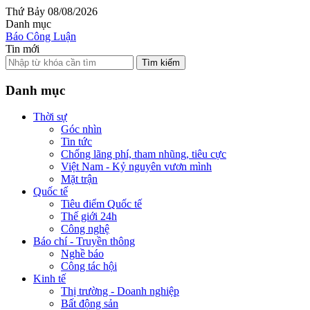
Thứ Bảy 08/08/2026
Danh mục
Báo Công Luận
Tin mới
Tìm kiếm
Danh mục
Thời sự
Góc nhìn
Tin tức
Chống lãng phí, tham nhũng, tiêu cực
Việt Nam - Kỷ nguyên vươn mình
Mặt trận
Quốc tế
Tiêu điểm Quốc tế
Thế giới 24h
Công nghệ
Báo chí - Truyền thông
Nghề báo
Công tác hội
Kinh tế
Thị trường - Doanh nghiệp
Bất động sản