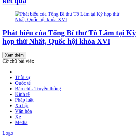
kết quả
Phát biểu của Tổng Bí thư Tô Lâm tại Kỳ
họp thứ Nhất, Quốc hội khóa XVI
Xem thêm
Cỡ chữ bài viết:
Thời sự
Quốc tế
Báo chí - Truyền thông
Kinh tế
Pháp luật
Xã hội
Văn hóa
Xe
Media
Logo