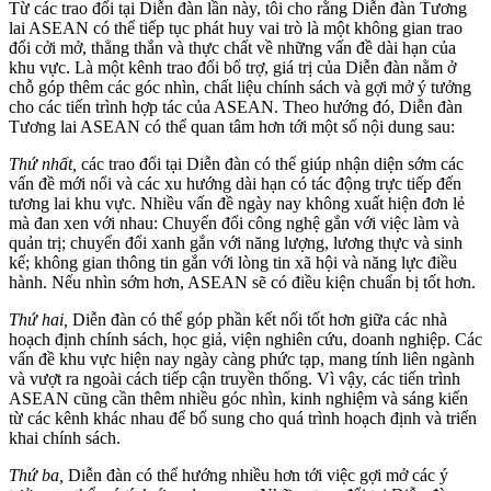
Từ các trao đổi tại Diễn đàn lần này, tôi cho rằng Diễn đàn Tương
lai ASEAN có thể tiếp tục phát huy vai trò là một không gian trao
đổi cởi mở, thẳng thắn và thực chất về những vấn đề dài hạn của
khu vực. Là một kênh trao đổi bổ trợ, giá trị của Diễn đàn nằm ở
chỗ góp thêm các góc nhìn, chất liệu chính sách và gợi mở ý tưởng
cho các tiến trình hợp tác của ASEAN. Theo hướng đó, Diễn đàn
Tương lai ASEAN có thể quan tâm hơn tới một số nội dung sau:
Thứ nhất,
các trao đổi tại Diễn đàn có thể giúp nhận diện sớm các
vấn đề mới nổi và các xu hướng dài hạn có tác động trực tiếp đến
tương lai khu vực. Nhiều vấn đề ngày nay không xuất hiện đơn lẻ
mà đan xen với nhau: Chuyển đổi công nghệ gắn với việc làm và
quản trị; chuyển đổi xanh gắn với năng lượng, lương thực và sinh
kế; không gian thông tin gắn với lòng tin xã hội và năng lực điều
hành. Nếu nhìn sớm hơn, ASEAN sẽ có điều kiện chuẩn bị tốt hơn.
Thứ hai,
Diễn đàn có thể góp phần kết nối tốt hơn giữa các nhà
hoạch định chính sách, học giả, viện nghiên cứu, doanh nghiệp. Các
vấn đề khu vực hiện nay ngày càng phức tạp, mang tính liên ngành
và vượt ra ngoài cách tiếp cận truyền thống. Vì vậy, các tiến trình
ASEAN cũng cần thêm nhiều góc nhìn, kinh nghiệm và sáng kiến
từ các kênh khác nhau để bổ sung cho quá trình hoạch định và triển
khai chính sách.
Thứ ba,
Diễn đàn có thể hướng nhiều hơn tới việc gợi mở các ý