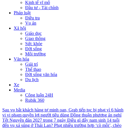
Kinh tế vĩ mô
Đầu tư - Tài chính
Pháp luật
Điều tra
Vụ án
Xã hội
Giáo dục
Giao thông
Sức khỏe
Đời sống
Môi trường
Văn hóa
Giải trí
Thể thao
Đời sống văn hóa
Du lịch
Xe
Media
Công luận 24H
Rubik 360
Sau vụ bắt khách hàng tự minh oan, Grab tiếp tục bị phạt vì 6 hành
vi vi phạm quyền lợi người tiêu dùng
Đồng thuận phương án nghỉ
Tết Nguyên đán 2027 trong 7 ngày
Điều gì đẩy nam sinh 14 tuổi
đến vụ xả súng ở Thái Lan?
Phạt nhiều trường hợp ‘cò mồi’, chèo