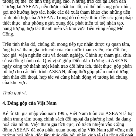
tưởng cụ thể, có tính ứng dụng cao. Những trao đổi tại Diễn đàn
Tương lai ASEAN, nếu được chắt lọc tốt, có thể bổ sung góc nhìn,
gợi mở hướng hợp tác, hoặc các đề xuất tham khảo cho những tiến
trình phù hợp của ASEAN. Trong đó có việc thúc đẩy các giải pháp
thiết thực, như phòng ngừa xung đột, phát triển trí tuệ nhân tạo,
năng lượng, hợp tác thanh niên và khu vực Tiểu vùng sông Mê
Công.
Trên tinh thần đó, chúng tôi mong tiếp tục nhận được sự quan tâm,
ủng hộ và tham gia tích cực của các nước thành viên, các đối tác,
học giả, viện nghiên cứu và doanh nghiệp. Chính sự tham gia, chia
sẻ và đồng hành của Quý vị sẽ giúp Diễn đàn Tương lai ASEAN
ngày càng trở thành một kênh trao đổi hữu ích, thiết thực, góp phần
bổ trợ cho các tiến trình ASEAN, đồng thời góp phần nuôi dưỡng
tinh thần đối thoại, hợp tác và cùng hành động vì tương lai chung
của khu vực.
Thưa quý vị,
4. Đóng góp của Việt Nam
Kể từ khi gia nhập vào năm 1995, Việt Nam luôn coi ASEAN là hạt
nhân trung tâm trong chính sách đối ngoại đa phương hoá, đa dạng
hoá của mình. Việc tham gia tích cực, có trách nhiệm vào Cộng
đồng ASEAN đã góp phần quan trọng giúp Việt Nam giữ vững môi
trường hoà bình, độc lập; thúc đẩy hội nhập kinh tế sâu rộng để phát