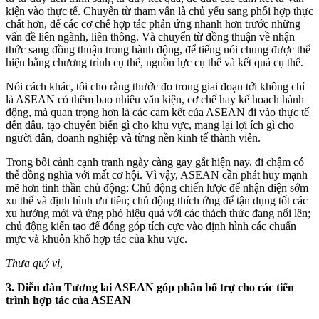
kiện vào thực tế. Chuyển từ tham vấn là chủ yếu sang phối hợp thực
chất hơn, để các cơ chế hợp tác phản ứng nhanh hơn trước những
vấn đề liên ngành, liên thông. Và chuyển từ đồng thuận về nhận
thức sang đồng thuận trong hành động, để tiếng nói chung được thể
hiện bằng chương trình cụ thể, nguồn lực cụ thể và kết quả cụ thể.
Nói cách khác, tôi cho rằng thước đo trong giai đoạn tới không chỉ
là ASEAN có thêm bao nhiêu văn kiện, cơ chế hay kế hoạch hành
động, mà quan trọng hơn là các cam kết của ASEAN đi vào thực tế
đến đâu, tạo chuyển biến gì cho khu vực, mang lại lợi ích gì cho
người dân, doanh nghiệp và từng nền kinh tế thành viên.
Trong bối cảnh cạnh tranh ngày càng gay gắt hiện nay, đi chậm có
thể đồng nghĩa với mất cơ hội. Vì vậy, ASEAN cần phát huy mạnh
mẽ hơn tinh thần chủ động: Chủ động chiến lược để nhận diện sớm
xu thế và định hình ưu tiên; chủ động thích ứng để tận dụng tốt các
xu hướng mới và ứng phó hiệu quả với các thách thức đang nổi lên;
chủ động kiến tạo để đóng góp tích cực vào định hình các chuẩn
mực và khuôn khổ hợp tác của khu vực.
Thưa quý vị,
3. Diễn đàn Tương lai ASEAN góp phần bổ trợ cho các tiến
trình hợp tác của ASEAN