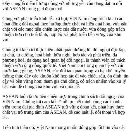
Đây cũng là điểm tương đồng với những yêu cầu đang đặt ra đối
với ASEAN trong giai đoạn mới.
Cùng với phát triển kinh tế - xã hội, Việt Nam cũng triển khai các
hoạt động đối ngoại theo hướng thực chất và hiệu quả hơn, vừa gắn
chặt với các mục tiêu chiến lược của đất nước, vừa đóng góp trách
nhiệm hơn cho hoà bình, hợp tác và phát triển bền vững của khu
vực.
Chúng tôi kiên trì thực hiện nhất quán đường lối đối ngoại độc lập,
tự chủ, tự cường, hoà bình, hữu nghị, hợp tác và phát triển, đa
phương hoá, đa dạng hoá quan hệ đối ngoại, là thành viên có trách
nhiệm với cộng đồng quốc tế. Việt Nam coi trọng quan hệ với các
nước láng giềng, ASEAN, các đối tác quan trọng và bạn bè truyền
thống; thúc đẩy các khuôn khổ hợp tác đi vào chiều sâu, ổn định, tin
cậy và bền vững hơn; tham gia chủ động, có trách nhiệm vào xử lý
các vấn đề chung của khu vực và quốc tế.
ASEAN luôn là ưu tiên chiến lược trong chính sách đối ngoại của
Việt Nam. Chúng tôi cam kết sẽ nỗ lực hết mình cùng các thành
viên trong đại gia đình ASEAN giữ vững đoàn kết, phát huy thực
chất vai trò trung tâm của ASEAN, đề cao luật lệ, đối thoại và hợp
tác.
Trên tinh thần đó, Việt Nam mong muốn đóng góp tốt hơn vào các