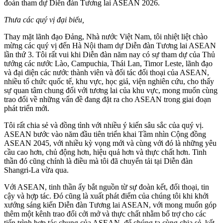
đoàn tham dự Diễn đàn Tương lai ASEAN 2026.
Thưa các quý vị đại biểu,
Thay mặt lãnh đạo Đảng, Nhà nước Việt Nam, tôi nhiệt liệt chào
mừng các quý vị đến Hà Nội tham dự Diễn đàn Tương lai ASEAN
lần thứ 3. Tôi rất vui khi Diễn đàn năm nay có sự tham dự của Thủ
tướng các nước Lào, Campuchia, Thái Lan, Timor Leste, lãnh đạo
và đại diện các nước thành viên và đối tác đối thoại của ASEAN,
nhiều tổ chức quốc tế, khu vực, học giả, viện nghiên cứu, cho thấy
sự quan tâm chung đối với tương lai của khu vực, mong muốn cùng
trao đổi về những vấn đề đang đặt ra cho ASEAN trong giai đoạn
phát triển mới.
Tôi rất chia sẻ và đồng tình với nhiều ý kiến sâu sắc của quý vị.
ASEAN bước vào năm đầu tiên triển khai Tầm nhìn Cộng đồng
ASEAN 2045, với nhiều kỳ vọng mới và cùng với đó là những yêu
cầu cao hơn, chủ động hơn, hiệu quả hơn và thực chất hơn. Tinh
thần đó cũng chính là điều mà tôi đã chuyển tải tại Diễn đàn
Shangri-La vừa qua.
Với ASEAN, tinh thần ấy bắt nguồn từ sự đoàn kết, đối thoại, tin
cậy và hợp tác. Đó cũng là xuất phát điểm của chúng tôi khi khởi
xướng sáng kiến Diễn đàn Tương lai ASEAN, với mong muốn góp
thêm một kênh trao đổi cởi mở và thực chất nhằm bổ trợ cho các
tiến trình hợp tác chung của ASEAN, để chúng ta cùng chia sẻ, kết