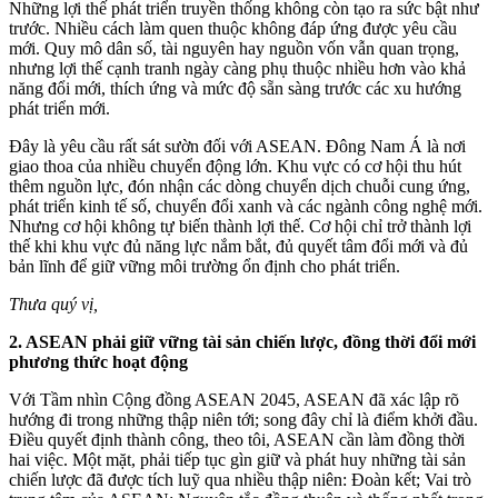
Những lợi thế phát triển truyền thống không còn tạo ra sức bật như
trước. Nhiều cách làm quen thuộc không đáp ứng được yêu cầu
mới. Quy mô dân số, tài nguyên hay nguồn vốn vẫn quan trọng,
nhưng lợi thế cạnh tranh ngày càng phụ thuộc nhiều hơn vào khả
năng đổi mới, thích ứng và mức độ sẵn sàng trước các xu hướng
phát triển mới.
Đây là yêu cầu rất sát sườn đối với ASEAN. Đông Nam Á là nơi
giao thoa của nhiều chuyển động lớn. Khu vực có cơ hội thu hút
thêm nguồn lực, đón nhận các dòng chuyển dịch chuỗi cung ứng,
phát triển kinh tế số, chuyển đổi xanh và các ngành công nghệ mới.
Nhưng cơ hội không tự biến thành lợi thế. Cơ hội chỉ trở thành lợi
thế khi khu vực đủ năng lực nắm bắt, đủ quyết tâm đổi mới và đủ
bản lĩnh để giữ vững môi trường ổn định cho phát triển.
Thưa quý vị,
2. ASEAN phải giữ vững tài sản chiến lược, đồng thời đổi mới
phương thức hoạt động
Với Tầm nhìn Cộng đồng ASEAN 2045, ASEAN đã xác lập rõ
hướng đi trong những thập niên tới; song đây chỉ là điểm khởi đầu.
Điều quyết định thành công, theo tôi, ASEAN cần làm đồng thời
hai việc. Một mặt, phải tiếp tục gìn giữ và phát huy những tài sản
chiến lược đã được tích luỹ qua nhiều thập niên: Đoàn kết; Vai trò