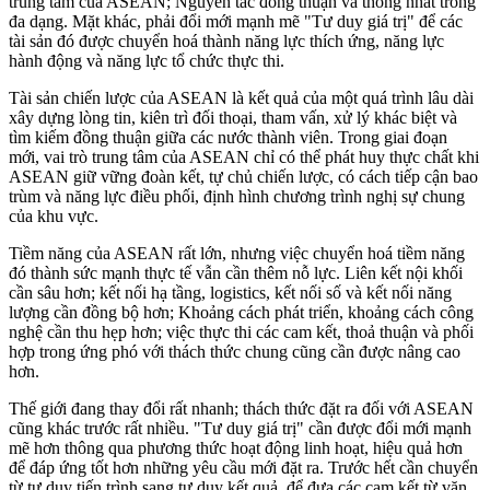
trung tâm của ASEAN; Nguyên tắc đồng thuận và thống nhất trong
đa dạng. Mặt khác, phải đổi mới mạnh mẽ "Tư duy giá trị" để các
tài sản đó được chuyển hoá thành năng lực thích ứng, năng lực
hành động và năng lực tổ chức thực thi.
Tài sản chiến lược của ASEAN là kết quả của một quá trình lâu dài
xây dựng lòng tin, kiên trì đối thoại, tham vấn, xử lý khác biệt và
tìm kiếm đồng thuận giữa các nước thành viên. Trong giai đoạn
mới, vai trò trung tâm của ASEAN chỉ có thể phát huy thực chất khi
ASEAN giữ vững đoàn kết, tự chủ chiến lược, có cách tiếp cận bao
trùm và năng lực điều phối, định hình chương trình nghị sự chung
của khu vực.
Tiềm năng của ASEAN rất lớn, nhưng việc chuyển hoá tiềm năng
đó thành sức mạnh thực tế vẫn cần thêm nỗ lực. Liên kết nội khối
cần sâu hơn; kết nối hạ tầng, logistics, kết nối số và kết nối năng
lượng cần đồng bộ hơn; Khoảng cách phát triển, khoảng cách công
nghệ cần thu hẹp hơn; việc thực thi các cam kết, thoả thuận và phối
hợp trong ứng phó với thách thức chung cũng cần được nâng cao
hơn.
Thế giới đang thay đổi rất nhanh; thách thức đặt ra đối với ASEAN
cũng khác trước rất nhiều. "Tư duy giá trị" cần được đổi mới mạnh
mẽ hơn thông qua phương thức hoạt động linh hoạt, hiệu quả hơn
để đáp ứng tốt hơn những yêu cầu mới đặt ra. Trước hết cần chuyển
từ tư duy tiến trình sang tư duy kết quả, để đưa các cam kết từ văn