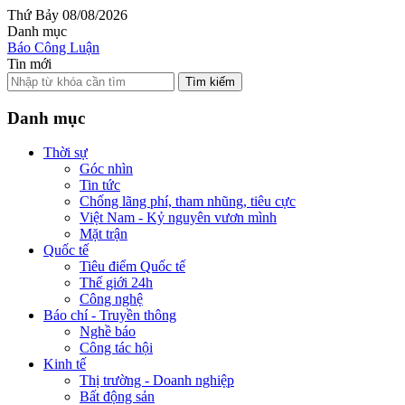
Thứ Bảy 08/08/2026
Danh mục
Báo Công Luận
Tin mới
Tìm kiếm
Danh mục
Thời sự
Góc nhìn
Tin tức
Chống lãng phí, tham nhũng, tiêu cực
Việt Nam - Kỷ nguyên vươn mình
Mặt trận
Quốc tế
Tiêu điểm Quốc tế
Thế giới 24h
Công nghệ
Báo chí - Truyền thông
Nghề báo
Công tác hội
Kinh tế
Thị trường - Doanh nghiệp
Bất động sản