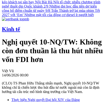
kéo khách tại sân bay Nội Bài
Hà Nội tổ chức nhiều chương trình
nghệ thuật dịp Quốc khánh 2/9
Những đại học đầu tiên dự kiến
công bố điểm chuẩn từ ngày 9/8
Trấn Thành trở lại mùa phim Tết
2027 với ‘Em’
Những mặt tối của động cơ diesel ít người biết
Kinh tế
Nghị quyết 10-NQ/TW: Không
còn đơn thuần là thu hút nhiều
vốn FDI hơn
Việt Vũ
14/06/2026 00:00
(CLO) TS Phan Hữu Thắng nhấn mạnh, Nghị quyết 10-NQ/TW
không chỉ là chiến lược thu hút đầu tư nước ngoài mà còn là định
hướng tái cấu trúc mô hình tăng trưởng của Việt Nam.
Thực hiện Nghị quyết Đại hội XIV của Đảng