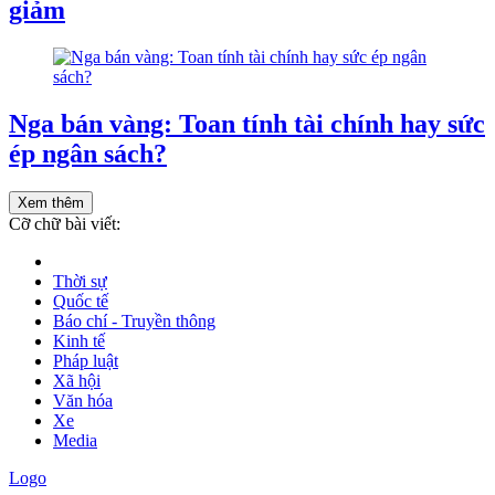
giảm
Nga bán vàng: Toan tính tài chính hay sức
ép ngân sách?
Xem thêm
Cỡ chữ bài viết:
Thời sự
Quốc tế
Báo chí - Truyền thông
Kinh tế
Pháp luật
Xã hội
Văn hóa
Xe
Media
Logo