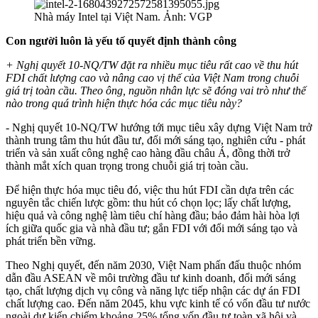
Nhà máy Intel tại Việt Nam. Ảnh: VGP
Con người luôn là yếu tố quyết định thành công
+ Nghị quyết 10-NQ/TW đặt ra nhiều mục tiêu rất cao về thu hút
FDI chất lượng cao và nâng cao vị thế của Việt Nam trong chuỗi
giá trị toàn cầu. Theo ông, nguồn nhân lực sẽ đóng vai trò như thế
nào trong quá trình hiện thực hóa các mục tiêu này?
- Nghị quyết 10-NQ/TW hướng tới mục tiêu xây dựng Việt Nam trở
thành trung tâm thu hút đầu tư, đổi mới sáng tạo, nghiên cứu - phát
triển và sản xuất công nghệ cao hàng đầu châu Á, đồng thời trở
thành mắt xích quan trọng trong chuỗi giá trị toàn cầu.
Để hiện thực hóa mục tiêu đó, việc thu hút FDI cần dựa trên các
nguyên tắc chiến lược gồm: thu hút có chọn lọc; lấy chất lượng,
hiệu quả và công nghệ làm tiêu chí hàng đầu; bảo đảm hài hòa lợi
ích giữa quốc gia và nhà đầu tư; gắn FDI với đổi mới sáng tạo và
phát triển bền vững.
Theo Nghị quyết, đến năm 2030, Việt Nam phấn đấu thuộc nhóm
dẫn đầu ASEAN về môi trường đầu tư kinh doanh, đổi mới sáng
tạo, chất lượng dịch vụ công và năng lực tiếp nhận các dự án FDI
chất lượng cao. Đến năm 2045, khu vực kinh tế có vốn đầu tư nước
ngoài dự kiến chiếm khoảng 25% tổng vốn đầu tư toàn xã hội và