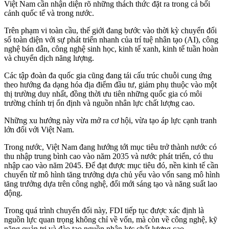
Việt Nam cần nhận diện rõ những thách thức đặt ra trong cả bối
cảnh quốc tế và trong nước.
Trên phạm vi toàn cầu, thế giới đang bước vào thời kỳ chuyển đổi
số toàn diện với sự phát triển nhanh của trí tuệ nhân tạo (AI), công
nghệ bán dẫn, công nghệ sinh học, kinh tế xanh, kinh tế tuần hoàn
và chuyển dịch năng lượng.
Các tập đoàn đa quốc gia cũng đang tái cấu trúc chuỗi cung ứng
theo hướng đa dạng hóa địa điểm đầu tư, giảm phụ thuộc vào một
thị trường duy nhất, đồng thời ưu tiên những quốc gia có môi
trường chính trị ổn định và nguồn nhân lực chất lượng cao.
Những xu hướng này vừa mở ra cơ hội, vừa tạo áp lực cạnh tranh
lớn đối với Việt Nam.
Trong nước, Việt Nam đang hướng tới mục tiêu trở thành nước có
thu nhập trung bình cao vào năm 2035 và nước phát triển, có thu
nhập cao vào năm 2045. Để đạt được mục tiêu đó, nền kinh tế cần
chuyển từ mô hình tăng trưởng dựa chủ yếu vào vốn sang mô hình
tăng trưởng dựa trên công nghệ, đổi mới sáng tạo và năng suất lao
động.
Trong quá trình chuyển đổi này, FDI tiếp tục được xác định là
nguồn lực quan trọng không chỉ về vốn, mà còn về công nghệ, kỹ
năng quản trị và đào tạo nguồn nhân lực chất lượng cao.