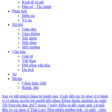
Kinh tế vĩ mô
Đầu tư - Tài chính
Pháp luật
Điều tra
Vụ án
Xã hội
Giáo dục
Giao thông
Sức khỏe
Đời sống
Môi trường
Văn hóa
Giải trí
Thể thao
Đời sống văn hóa
Du lịch
Xe
Media
Công luận 24H
Rubik 360
Sau vụ bắt khách hàng tự minh oan, Grab tiếp tục bị phạt vì 6 hành
vi vi phạm quyền lợi người tiêu dùng
Đồng thuận phương án nghỉ
Tết Nguyên đán 2027 trong 7 ngày
Điều gì đẩy nam sinh 14 tuổi
đến vụ xả súng ở Thái Lan?
Phạt nhiều trường hợp ‘cò mồi’, chèo