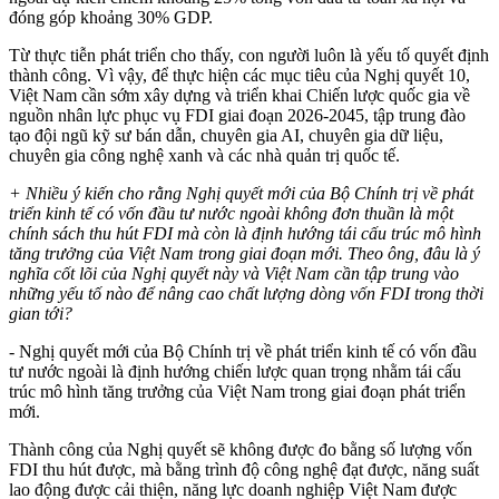
đóng góp khoảng 30% GDP.
Từ thực tiễn phát triển cho thấy, con người luôn là yếu tố quyết định
thành công. Vì vậy, để thực hiện các mục tiêu của Nghị quyết 10,
Việt Nam cần sớm xây dựng và triển khai Chiến lược quốc gia về
nguồn nhân lực phục vụ FDI giai đoạn 2026-2045, tập trung đào
tạo đội ngũ kỹ sư bán dẫn, chuyên gia AI, chuyên gia dữ liệu,
chuyên gia công nghệ xanh và các nhà quản trị quốc tế.
+ Nhiều ý kiến cho rằng Nghị quyết mới của Bộ Chính trị về phát
triển kinh tế có vốn đầu tư nước ngoài không đơn thuần là một
chính sách thu hút FDI mà còn là định hướng tái cấu trúc mô hình
tăng trưởng của Việt Nam trong giai đoạn mới. Theo ông, đâu là ý
nghĩa cốt lõi của Nghị quyết này và Việt Nam cần tập trung vào
những yếu tố nào để nâng cao chất lượng dòng vốn FDI trong thời
gian tới?
- Nghị quyết mới của Bộ Chính trị về phát triển kinh tế có vốn đầu
tư nước ngoài là định hướng chiến lược quan trọng nhằm tái cấu
trúc mô hình tăng trưởng của Việt Nam trong giai đoạn phát triển
mới.
Thành công của Nghị quyết sẽ không được đo bằng số lượng vốn
FDI thu hút được, mà bằng trình độ công nghệ đạt được, năng suất
lao động được cải thiện, năng lực doanh nghiệp Việt Nam được