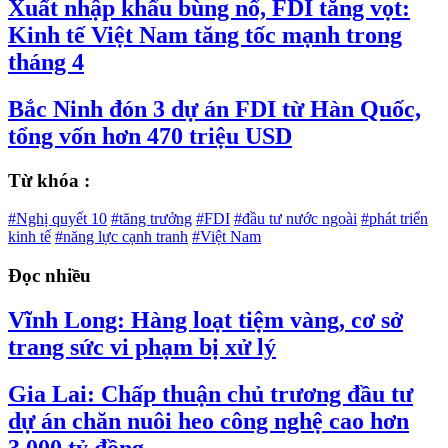
Xuất nhập khẩu bùng nổ, FDI tăng vọt:
Kinh tế Việt Nam tăng tốc mạnh trong
tháng 4
Bắc Ninh đón 3 dự án FDI từ Hàn Quốc,
tổng vốn hơn 470 triệu USD
Từ khóa :
#Nghị quyết 10
#tăng trưởng
#FDI
#đầu tư nước ngoài
#phát triển
kinh tế
#năng lực cạnh tranh
#Việt Nam
Đọc nhiều
Vĩnh Long: Hàng loạt tiệm vàng, cơ sở
trang sức vi phạm bị xử lý
Gia Lai: Chấp thuận chủ trương đầu tư
dự án chăn nuôi heo công nghệ cao hơn
3.000 tỷ đồng