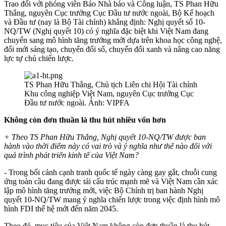
Trao đổi với phóng viên Báo Nhà báo và Công luận, TS Phan Hữu
Thắng, nguyên Cục trưởng Cục Đầu tư nước ngoài, Bộ Kế hoạch
và Đầu tư (nay là Bộ Tài chính) khẳng định: Nghị quyết số 10-
NQ/TW (Nghị quyết 10) có ý nghĩa đặc biệt khi Việt Nam đang
chuyển sang mô hình tăng trưởng mới dựa trên khoa học công nghệ,
đổi mới sáng tạo, chuyển đổi số, chuyển đổi xanh và nâng cao năng
lực tự chủ chiến lược.
TS Phan Hữu Thắng, Chủ tịch Liên chi Hội Tài chính
Khu công nghiệp Việt Nam, nguyên Cục trưởng Cục
Đầu tư nước ngoài. Ảnh: VIPFA
Không còn đơn thuần là thu hút nhiều vốn hơn
+ Theo TS Phan Hữu Thắng, Nghị quyết 10-NQ/TW được ban
hành vào thời điểm này có vai trò và ý nghĩa như thế nào đối với
quá trình phát triển kinh tế của Việt Nam?
- Trong bối cảnh cạnh tranh quốc tế ngày càng gay gắt, chuỗi cung
ứng toàn cầu đang được tái cấu trúc mạnh mẽ và Việt Nam cần xác
lập mô hình tăng trưởng mới, việc Bộ Chính trị ban hành Nghị
quyết 10-NQ/TW mang ý nghĩa chiến lược trong việc định hình mô
hình FDI thế hệ mới đến năm 2045.
Theo đó, mục tiêu của Việt Nam không còn đơn thuần là thu hút