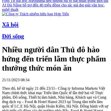
Ford
Từ bài học Hiroshima đến những rủi ro hạt nhân trong thời đại
AI
Đà Nẵng hỗ trợ đến 40 triệu đồng cho tác giả đạt giải văn học,
nghệ thuật
Xã hội
Đời sống
Nhiều người dân Thủ đô hào
hứng đến triển lãm thực phẩm
thưởng thức món ăn
21/11/2023 08:34
Theo đó, kể từ ngày 21 đến 23/11– Công ty Informa Markets Việt
Nam chính thức khai mạc Triển lãm Quốc tế lần thứ hai về Thực
phẩm, Đồ uống, Thiết bị làm bánh, Nhà hàng, Khách sạn và Cung
ứng dịch vụ – Food & Hotel Hanoi 2023 tại Trung tâm triển lãm
quốc tế I.C.E Hà Nội, quận Hoàn Kiếm, Hà Nội. Đồng hành với sự
phát triển sôi động của thị trường phía Bắc, Food & Hotel Hanoi