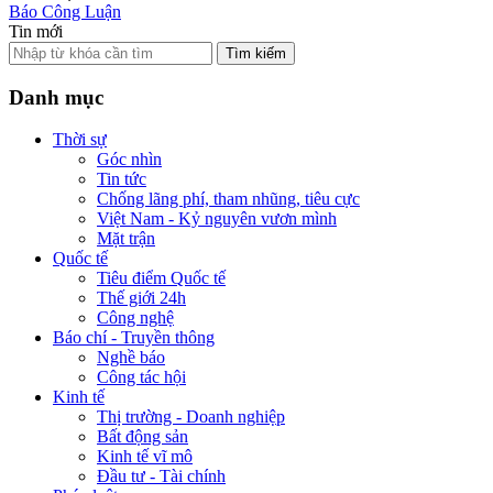
Báo Công Luận
Tin mới
Tìm kiếm
Danh mục
Thời sự
Góc nhìn
Tin tức
Chống lãng phí, tham nhũng, tiêu cực
Việt Nam - Kỷ nguyên vươn mình
Mặt trận
Quốc tế
Tiêu điểm Quốc tế
Thế giới 24h
Công nghệ
Báo chí - Truyền thông
Nghề báo
Công tác hội
Kinh tế
Thị trường - Doanh nghiệp
Bất động sản
Kinh tế vĩ mô
Đầu tư - Tài chính