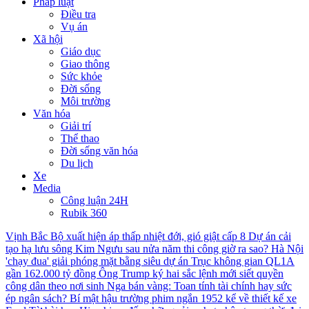
Pháp luật
Điều tra
Vụ án
Xã hội
Giáo dục
Giao thông
Sức khỏe
Đời sống
Môi trường
Văn hóa
Giải trí
Thể thao
Đời sống văn hóa
Du lịch
Xe
Media
Công luận 24H
Rubik 360
Vịnh Bắc Bộ xuất hiện áp thấp nhiệt đới, gió giật cấp 8
Dự án cải
tạo hạ lưu sông Kim Ngưu sau nửa năm thi công giờ ra sao?
Hà Nội
'chạy đua' giải phóng mặt bằng siêu dự án Trục không gian QL1A
gần 162.000 tỷ đồng
Ông Trump ký hai sắc lệnh mới siết quyền
công dân theo nơi sinh
Nga bán vàng: Toan tính tài chính hay sức
ép ngân sách?
Bí mật hậu trường phim ngắn 1952 kể về thiết kế xe