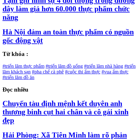
Tạm giữ hình sự 4 đối tượng trong đường
dây làm giả hơn 60.000 thực phẩm chức
năng
Hà Nội đảm an toàn thực phẩm có nguồn
gốc động vật
Từ khóa :
#triển lãm thực phẩm
#triển lãm đồ uống
#triển lãm nhà hàng
#triển
lãm khách sạn
#pha chế cà phê
#cuộc thi ẩm thực
#vua ẩm thực
#triển lãm đồ ăn
Đọc nhiều
Chuyến tàu định mệnh kết duyên anh
thương binh cụt hai chân và cô gái xinh
đẹp
Hải Phòng: Xã Tiên Minh làm rõ phản