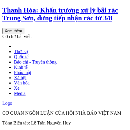
Thanh Hóa: Khẩn trương xử lý bãi rác
Trung Sơn, dừng tiếp nhận rác từ 3/8
Xem thêm
Cỡ chữ bài viết:
Thời sự
Quốc tế
Báo chí - Truyền thông
Kinh tế
Pháp luật
Xã hội
Văn hóa
Xe
Media
Logo
CƠ QUAN NGÔN LUẬN CỦA HỘI NHÀ BÁO VIỆT NAM
Tổng Biên tập: Lê Trần Nguyên Huy