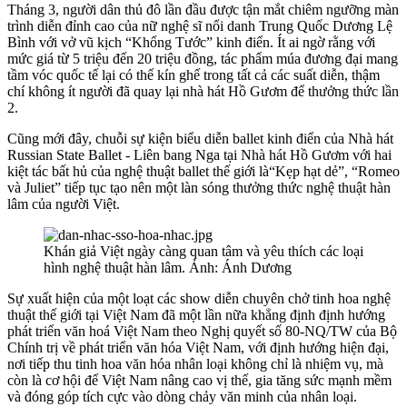
Tháng 3, người dân thủ đô lần đầu được tận mắt chiêm ngưỡng màn
trình diễn đỉnh cao của nữ nghệ sĩ nổi danh Trung Quốc Dương Lệ
Bình với vở vũ kịch “Khổng Tước” kinh điển. Ít ai ngờ rằng với
mức giá từ 5 triệu đến 20 triệu đồng, tác phẩm múa đương đại mang
tầm vóc quốc tế lại có thể kín ghế trong tất cả các suất diễn, thậm
chí không ít người đã quay lại nhà hát Hồ Gươm để thưởng thức lần
2.
Cũng mới đây, chuỗi sự kiện biểu diễn ballet kinh điển của Nhà hát
Russian State Ballet - Liên bang Nga tại Nhà hát Hồ Gươm với hai
kiệt tác bất hủ của nghệ thuật ballet thế giới là“Kẹp hạt dẻ”, “Romeo
và Juliet” tiếp tục tạo nên một làn sóng thưởng thức nghệ thuật hàn
lâm của người Việt.
Khán giả Việt ngày càng quan tâm và yêu thích các loại
hình nghệ thuật hàn lâm. Ảnh: Ánh Dương
Sự xuất hiện của một loạt các show diễn chuyên chở tinh hoa nghệ
thuật thế giới tại Việt Nam đã một lần nữa khẳng định định hướng
phát triển văn hoá Việt Nam theo Nghị quyết số 80-NQ/TW của Bộ
Chính trị về phát triển văn hóa Việt Nam, với định hướng hiện đại,
nơi tiếp thu tinh hoa văn hóa nhân loại không chỉ là nhiệm vụ, mà
còn là cơ hội để Việt Nam nâng cao vị thế, gia tăng sức mạnh mềm
và đóng góp tích cực vào dòng chảy văn minh của nhân loại.