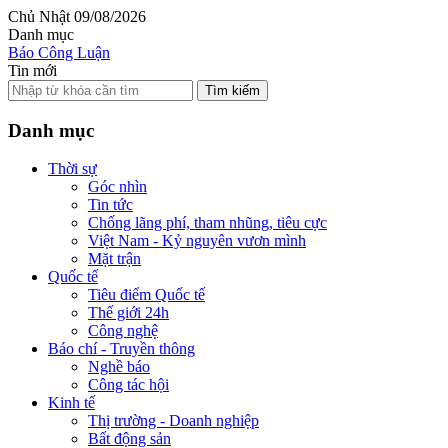
Chủ Nhật 09/08/2026
Danh mục
Báo Công Luận
Tin mới
Tìm kiếm
Danh mục
Thời sự
Góc nhìn
Tin tức
Chống lãng phí, tham nhũng, tiêu cực
Việt Nam - Kỷ nguyên vươn mình
Mặt trận
Quốc tế
Tiêu điểm Quốc tế
Thế giới 24h
Công nghệ
Báo chí - Truyền thông
Nghề báo
Công tác hội
Kinh tế
Thị trường - Doanh nghiệp
Bất động sản