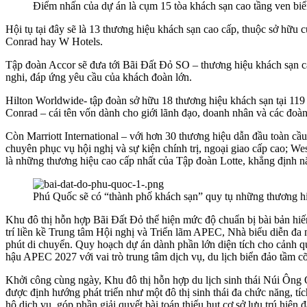
Điểm nhấn của dự án là cụm 15 tòa khách sạn cao tầng ven bi
Hội tụ tại đây sẽ là 13 thương hiệu khách sạn cao cấp, thuộc sở hữu 
Conrad hay W Hotels.
Tập đoàn Accor sẽ đưa tới Bãi Đất Đỏ SO – thương hiệu khách sạn cao 
nghi, đáp ứng yêu cầu của khách đoàn lớn.
Hilton Worldwide- tập đoàn sở hữu 18 thương hiệu khách sạn tại 119 
Conrad – cái tên vốn dành cho giới lãnh đạo, doanh nhân và các đoàn
Còn Marriott International – với hơn 30 thương hiệu dẫn đầu toàn cầu
chuyên phục vụ hội nghị và sự kiện chính trị, ngoại giao cấp cao; Wes
là những thương hiệu cao cấp nhất của Tập đoàn Lotte, khẳng định nă
Phú Quốc sẽ có “thành phố khách sạn” quy tụ những thương hi
Khu đô thị hỗn hợp Bãi Đất Đỏ thể hiện mức độ chuẩn bị bài bản hiế
trí liền kề Trung tâm Hội nghị và Triển lãm APEC, Nhà biểu diễn đa 
phút di chuyển. Quy hoạch dự án dành phần lớn diện tích cho cảnh qu
hậu APEC 2027 với vai trò trung tâm dịch vụ, du lịch biển đảo tầm cỡ
Khởi công cùng ngày, Khu đô thị hỗn hợp du lịch sinh thái Núi Ông 
được định hướng phát triển như một đô thị sinh thái đa chức năng, tí
hộ dịch vụ, góp phần giải quyết bài toán thiếu hụt cơ sở lưu trú hiệ