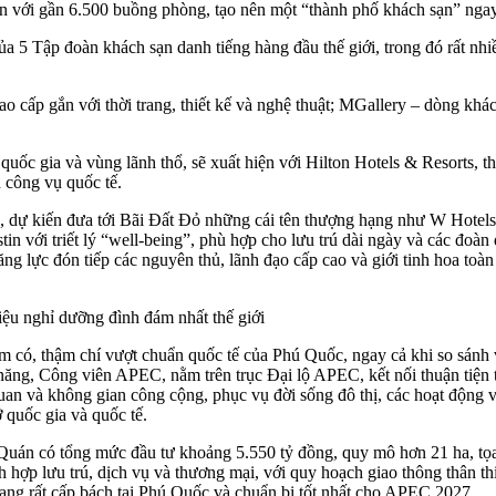
ển với gần 6.500 buồng phòng, tạo nên một “thành phố khách sạn” ng
của 5 Tập đoàn khách sạn danh tiếng hàng đầu thế giới, trong đó rất nhi
cấp gắn với thời trang, thiết kế và nghệ thuật; MGallery – dòng khách
quốc gia và vùng lãnh thổ, sẽ xuất hiện với Hilton Hotels & Resorts, t
 công vụ quốc tế.
, dự kiến đưa tới Bãi Đất Đỏ những cái tên thượng hạng như W Hotels - n
tin với triết lý “well-being”, phù hợp cho lưu trú dài ngày và các đoà
ng lực đón tiếp các nguyên thủ, lãnh đạo cấp cao và giới tinh hoa toà
ệu nghỉ dưỡng đình đám nhất thế giới
m có, thậm chí vượt chuẩn quốc tế của Phú Quốc, ngay cả khi so sánh
năng, Công viên APEC, nằm trên trục Đại lộ APEC, kết nối thuận tiện 
an và không gian công cộng, phục vụ đời sống đô thị, các hoạt động vă
 quốc gia và quốc tế.
Quán có tổng mức đầu tư khoảng 5.550 tỷ đồng, quy mô hơn 21 ha, tọa
ch hợp lưu trú, dịch vụ và thương mại, với quy hoạch giao thông thân 
n đang rất cấp bách tại Phú Quốc và chuẩn bị tốt nhất cho APEC 2027.