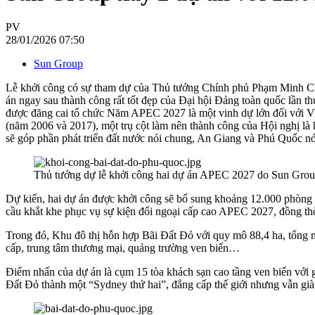
PV
28/01/2026 07:50
Sun Group
Lễ khởi công có sự tham dự của Thủ tướng Chính phủ Phạm Minh Chín
án ngay sau thành công rất tốt đẹp của Đại hội Đảng toàn quốc lần th
được đăng cai tổ chức Năm APEC 2027 là một vinh dự lớn đối với V
(năm 2006 và 2017), một trụ cột làm nên thành công của Hội nghị là 
sẽ góp phần phát triển đất nước nói chung, An Giang và Phú Quốc nói r
Thủ tướng dự lễ khởi công hai dự án APEC 2027 do Sun Group
Dự kiến, hai dự án được khởi công sẽ bổ sung khoảng 12.000 phòng ng
cầu khắt khe phục vụ sự kiện đối ngoại cấp cao APEC 2027, đồng th
Trong đó, Khu đô thị hỗn hợp Bãi Đất Đỏ với quy mô 88,4 ha, tổng mứ
cấp, trung tâm thương mại, quảng trường ven biển…
Điểm nhấn của dự án là cụm 15 tòa khách sạn cao tầng ven biển với
Đất Đỏ thành một “Sydney thứ hai”, đẳng cấp thế giới nhưng vẫn già