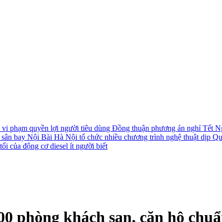
i vi phạm quyền lợi người tiêu dùng
Đồng thuận phương án nghỉ Tết N
i sân bay Nội Bài
Hà Nội tổ chức nhiều chương trình nghệ thuật dịp Q
ối của động cơ diesel ít người biết
000 phòng khách sạn, căn hộ chu