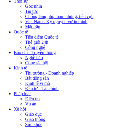
Thời sự
Góc nhìn
Tin tức
Chống lãng phí, tham nhũng, tiêu cực
Việt Nam - Kỷ nguyên vươn mình
Mặt trận
Quốc tế
Tiêu điểm Quốc tế
Thế giới 24h
Công nghệ
Báo chí - Truyền thông
Nghề báo
Công tác hội
Kinh tế
Thị trường - Doanh nghiệp
Bất động sản
Kinh tế vĩ mô
Đầu tư - Tài chính
Pháp luật
Điều tra
Vụ án
Xã hội
Giáo dục
Giao thông
Sức khỏe