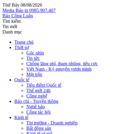
Thứ Bảy 08/08/2026
Media
Báo in
0985.907.407
Báo Công Luận
Tìm kiếm
Tin mới
Danh mục
Trang chủ
Thời sự
Góc nhìn
Tin tức
Chống lãng phí, tham nhũng, tiêu cực
Việt Nam - Kỷ nguyên vươn mình
Mặt trận
Quốc tế
Tiêu điểm Quốc tế
Thế giới 24h
Công nghệ
Báo chí - Truyền thông
Nghề báo
Công tác hội
Kinh tế
Thị trường - Doanh nghiệp
Bất động sản
Kinh tế vĩ mô