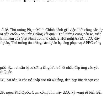
uổi lễ, Thủ tướng Phạm Minh Chính đánh giá việc khởi công các dự
nơi đến chốn - đo lường bằng kết quả". Thủ tướng cũng nêu rõ, việc
inh nghiệm của Việt Nam trong tổ chức 2 Hội nghị APEC trước đây
ác dự án, Thủ tướng tin tưởng các dự án hạ tầng phục vụ APEC cũng
ốc tế,… chuẩn bị cơ sở hạ tầng lưu trú tốt nhất, đáp ứng các yêu
Phú Quốc.
, hai bên là các toà tháp cao tới 40 tầng, tích hợp khách sạn cao
a đảo ngọc Phú Quốc. Cụm công trình này được kỳ vọng sẽ biến Bãi