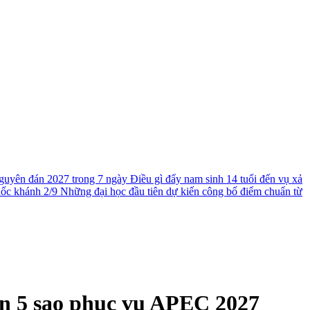
guyên đán 2027 trong 7 ngày
Điều gì đẩy nam sinh 14 tuổi đến vụ xả
uốc khánh 2/9
Những đại học đầu tiên dự kiến công bố điểm chuẩn từ
ẩn 5 sao phục vụ APEC 2027