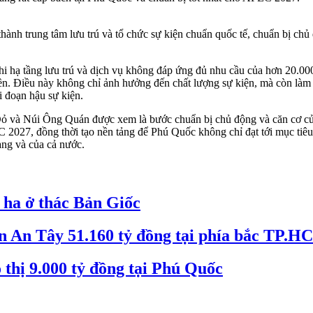
hành trung tâm lưu trú và tổ chức sự kiện chuẩn quốc tế, chuẩn bị ch
 hạ tầng lưu trú và dịch vụ không đáp ứng đủ nhu cầu của hơn 20.000 đ
uyền. Điều này không chỉ ảnh hưởng đến chất lượng sự kiện, mà còn là
i đoạn hậu sự kiện.
ất Đỏ và Núi Ông Quán được xem là bước chuẩn bị chủ động và căn cơ 
EC 2027, đồng thời tạo nền tảng để Phú Quốc không chỉ đạt tới mục tiêu 
ang và của cả nước.
 ha ở thác Bản Giốc
n An Tây 51.160 tỷ đồng tại phía bắc TP.
 thị 9.000 tỷ đồng tại Phú Quốc