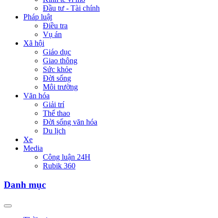
Đầu tư - Tài chính
Pháp luật
Điều tra
Vụ án
Xã hội
Giáo dục
Giao thông
Sức khỏe
Đời sống
Môi trường
Văn hóa
Giải trí
Thể thao
Đời sống văn hóa
Du lịch
Xe
Media
Công luận 24H
Rubik 360
Danh mục