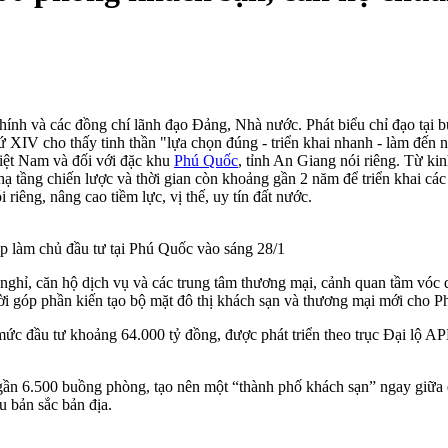
h và các đồng chí lãnh đạo Đảng, Nhà nước. Phát biểu chỉ đạo tại b
ứ XIV cho thấy tinh thần "lựa chọn đúng - triển khai nhanh - làm đến 
iệt Nam và đối với đặc khu
Phú Quốc
, tỉnh An Giang nói riêng. Từ k
hạ tầng chiến lược và thời gian còn khoảng gần 2 năm để triển khai c
iêng, nâng cao tiềm lực, vị thế, uy tín đất nước.
 làm chủ đầu tư tại Phú Quốc vào sáng 28/1
hỉ, căn hộ dịch vụ và các trung tâm thương mại, cảnh quan tầm vóc qu
ời góp phần kiến tạo bộ mặt đô thị khách sạn và thương mại mới cho 
c đầu tư khoảng 64.000 tỷ đồng, được phát triển theo trục Đại lộ APEC
 gần 6.500 buồng phòng, tạo nên một “thành phố khách sạn” ngay giữ
u bản sắc bản địa.