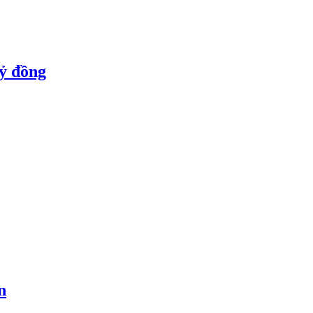
tỷ đồng
n