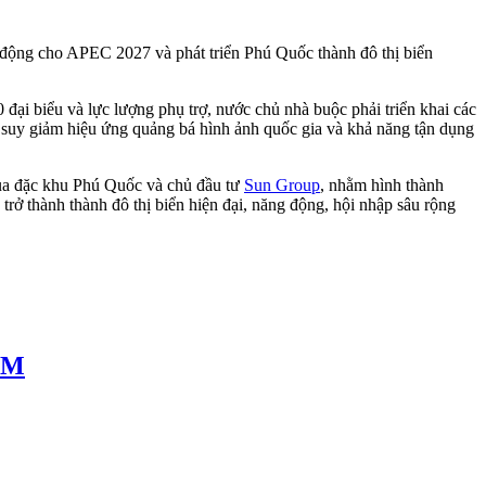
ủ động cho APEC 2027 và phát triển Phú Quốc thành đô thị biển
ại biểu và lực lượng phụ trợ, nước chủ nhà buộc phải triển khai các
m suy giảm hiệu ứng quảng bá hình ảnh quốc gia và khả năng tận dụng
của đặc khu Phú Quốc và chủ đầu tư
Sun Group
, nhằm hình thành
trở thành thành đô thị biển hiện đại, năng động, hội nhập sâu rộng
HCM