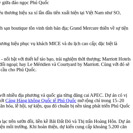
ay giữa đảo ngọc Phú Quốc
ều thương hiệu xa xỉ lần đầu tiên xuất hiện tại Việt Nam như SO,
 sạn boutique tôn vinh tính bản địa; Grand Mercure thiên về sự tiện
hương hiệu phục vụ khách MICE và du lịch cao cấp; đặc biệt là
ổi bật với thiết kế táo bạo, trải nghiệm thời thượng; Marriott Hotels
n đối ngoại; hay Le Méridien và Courtyard by Marriott. Cùng với đó sẽ
n cầu cho Phú Quốc.
 với nhiều địa phương và quốc gia từng đăng cai APEC. Dự án có vị
tới
Cảng Hàng không Quốc tế Phú Quốc
mở rộng chỉ trong 15–20
n hóa, lễ hội, sự kiện, qua đó chuẩn bị nền tảng phát triển Phú Quốc
 lạc trên sườn đồi, liền kề Bãi Đất Đỏ và Thị trấn Hoàng Hôn. Dự án
thiện môi trường. Khi hoàn thiện, dự kiến cung cấp khoảng 5.200 căn