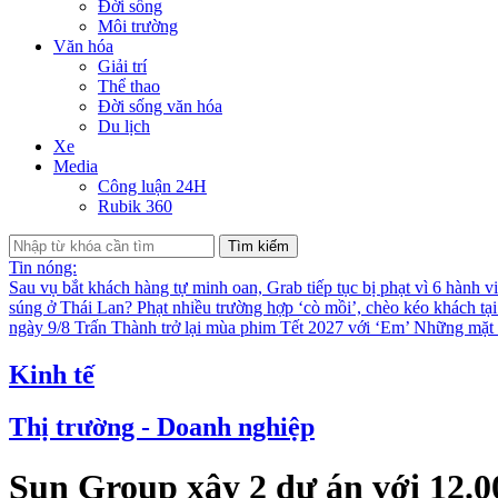
Đời sống
Môi trường
Văn hóa
Giải trí
Thể thao
Đời sống văn hóa
Du lịch
Xe
Media
Công luận 24H
Rubik 360
Tìm kiếm
Tin nóng:
Sau vụ bắt khách hàng tự minh oan, Grab tiếp tục bị phạt vì 6 hành v
súng ở Thái Lan?
Phạt nhiều trường hợp ‘cò mồi’, chèo kéo khách tạ
ngày 9/8
Trấn Thành trở lại mùa phim Tết 2027 với ‘Em’
Những mặt t
Kinh tế
Thị trường - Doanh nghiệp
Sun Group xây 2 dự án với 12.