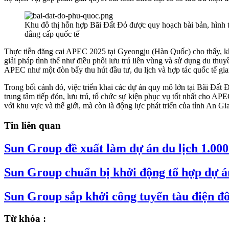
Khu đô thị hỗn hợp Bãi Đất Đỏ được quy hoạch bài bản, hình t
đẳng cấp quốc tế
Thực tiễn đăng cai APEC 2025 tại Gyeongju (Hàn Quốc) cho thấy, khi
giải pháp tình thế như điều phối lưu trú liên vùng và sử dụng du th
APEC như một đòn bẩy thu hút đầu tư, du lịch và hợp tác quốc tế gia
Trong bối cảnh đó, việc triển khai các dự án quy mô lớn tại Bãi Đ
trung tâm tiếp đón, lưu trú, tổ chức sự kiện phục vụ tốt nhất cho AP
với khu vực và thế giới, mà còn là động lực phát triển của tỉnh An Gi
Tin liên quan
Sun Group đề xuất làm dự án du lịch 1.000
Sun Group chuẩn bị khởi động tổ hợp dự á
Sun Group sắp khởi công tuyến tàu điện đô
Từ khóa :