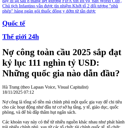
dậy đi lại sau 8 tháng liệt giường
FIFA xin lỗi vụ 'bán World Cup',
Chủ tịch Infantino vẫn được tín nhiệm
Khởi tố 2 đối tượng "phù
phép" hàng ngàn gói thuốc đông y dởm từ tân dược
Quốc tế
Thế giới 24h
Nợ công toàn cầu 2025 sắp đạt
kỷ lục 111 nghìn tỷ USD:
Những quốc gia nào dẫn đầu?
Hà Trang (theo Lapaas Voice, Visual Capitalist)
18/11/2025 07:12
Nợ công là tổng số tiền mà chính phủ một quốc gia vay để chi tiêu
cho các hoạt động như đầu tư cơ sở hạ tầng, y tế, giáo dục, quốc
phòng, và để bù đắp thâm hụt ngân sách.
Các khoản vay này có thể từ nhiều nguồn khác nhau như phát hành
trái phiếu chính phủ, vay từ các tổ chức tài chính quốc tế, tổ chức