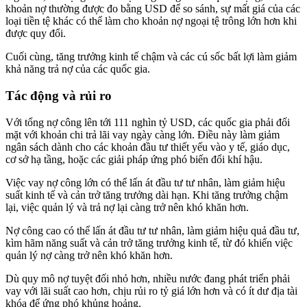
khoản nợ thường được đo bằng USD để so sánh, sự mất giá của các
loại tiền tệ khác có thể làm cho khoản nợ ngoại tệ trông lớn hơn khi
được quy đổi.
Cuối cùng, tăng trưởng kinh tế chậm và các cú sốc bất lợi làm giảm
khả năng trả nợ của các quốc gia.
Tác động và rủi ro
Với tổng nợ công lên tới 111 nghìn tỷ USD, các quốc gia phải đối
mặt với khoản chi trả lãi vay ngày càng lớn. Điều này làm giảm
ngân sách dành cho các khoản đầu tư thiết yếu vào y tế, giáo dục,
cơ sở hạ tầng, hoặc các giải pháp ứng phó biến đổi khí hậu.
Việc vay nợ công lớn có thể lấn át đầu tư tư nhân, làm giảm hiệu
suất kinh tế và cản trở tăng trưởng dài hạn. Khi tăng trưởng chậm
lại, việc quản lý và trả nợ lại càng trở nên khó khăn hơn.
Nợ công cao có thể lấn át đầu tư tư nhân, làm giảm hiệu quả đầu tư,
kìm hãm năng suất và cản trở tăng trưởng kinh tế, từ đó khiến việc
quản lý nợ càng trở nên khó khăn hơn.
Dù quy mô nợ tuyệt đối nhỏ hơn, nhiều nước đang phát triển phải
vay với lãi suất cao hơn, chịu rủi ro tỷ giá lớn hơn và có ít dư địa tài
khóa để ứng phó khủng hoảng.