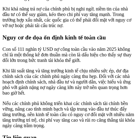
Khi khả năng trả nợ của chính phủ bị nghi ngờ, niềm tin của nhà
đầu tư có thể suy giảm, kéo theo chi phí vay tăng mạnh. Trong
trường hợp xấu nhất, các quốc gia có thể phải đối mặt với nguy cơ
vỡ nợ hoặc phải tái cấu trúc nợ.
Nguy cơ đe dọa ổn định kinh tế toàn cầu
Con số 111 nghìn tỷ USD nợ công toàn cầu vào năm 2025 không
chỉ là một thống kê đơn thuần mà còn là dấu hiệu cho thấy sự thay
đổi lớn trong bức tranh tài khóa thế giới.
Khi lãi suất tăng và tăng trưởng kinh tế chịu nhiều sức ép, dư địa
chính sách của các chính phủ ngày càng thu hẹp. Đối với các nhà
hoạch định chính sách, nhà đầu tư và người dân, việc hiểu và ứng
phó với gánh nặng nợ ngày càng lớn này trở nên quan trọng hơn
bao giờ hết.
Nếu các chính phủ không triển khai các chính sách tài chính bền
vững, nâng cao tính minh bạch và tập trung vào đầu tư thúc đẩy
tăng trưởng, nền kinh tế toàn cầu có nguy cơ đối mặt với nhiều năm
tăng trưởng trì trệ, chi phí vay tăng cao và rủi ro căng thẳng tài khóa
ngày càng trầm trọng.
Tin liên quan