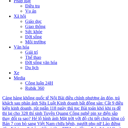
Pháp luật
Điều tra
Vụ án
Xã hội
Giáo dục
Giao thông
Sức khỏe
Đời sống
Môi trường
Văn hóa
Giải trí
Thể thao
Đời sống văn hóa
Du lịch
Xe
Media
Công luận 24H
Rubik 360
Cảng hàng không quốc tế Nội Bài điều chỉnh phương án đón, trả
khách sau phản ánh
Sửa Luật Kinh doanh bất động sản: Cắt 9 điều
kiện kinh doanh, rút ngắn 118 ngày thủ tục
Bài toán khó khi ra đề
thi lại cho 328 thí sinh Tuyên Quang
Công nghệ pin xe điện sắp
thay đổi ra sao?
Hé lộ hình ảnh Mặt trời với độ chi tiết chưa từng có
Bán 7 con bò sang Việt Nam chữa bệnh, người phụ nữ Lào đứng