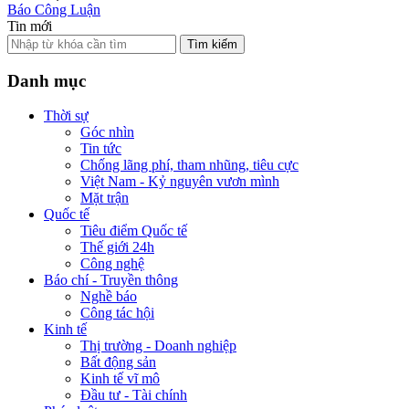
Báo Công Luận
Tin mới
Tìm kiếm
Danh mục
Thời sự
Góc nhìn
Tin tức
Chống lãng phí, tham nhũng, tiêu cực
Việt Nam - Kỷ nguyên vươn mình
Mặt trận
Quốc tế
Tiêu điểm Quốc tế
Thế giới 24h
Công nghệ
Báo chí - Truyền thông
Nghề báo
Công tác hội
Kinh tế
Thị trường - Doanh nghiệp
Bất động sản
Kinh tế vĩ mô
Đầu tư - Tài chính