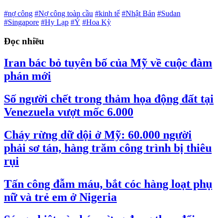
#nợ công
#Nợ công toàn cầu
#kinh tế
#Nhật Bản
#Sudan
#Singapore
#Hy Lạp
#Ý
#Hoa Kỳ
Đọc nhiều
Iran bác bỏ tuyên bố của Mỹ về cuộc đàm
phán mới
Số người chết trong thảm họa động đất tại
Venezuela vượt mốc 6.000
Cháy rừng dữ dội ở Mỹ: 60.000 người
phải sơ tán, hàng trăm công trình bị thiêu
rụi
Tấn công đẫm máu, bắt cóc hàng loạt phụ
nữ và trẻ em ở Nigeria