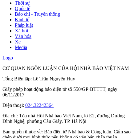
Thời sự
Quốc tế
Báo chí - Truyền thông
Kinh tế
Pháp luật
Xã hội
Văn hóa
Xe
Media
Logo
CƠ QUAN NGÔN LUẬN CỦA HỘI NHÀ BÁO VIỆT NAM
Tổng Biên tập: Lê Trần Nguyên Huy
Giấy phép hoạt động báo điện tử số 550/GP-BTTTT, ngày
06/11/2017
Điện thoại:
024.32242364
Địa chỉ:
Tòa nhà Hội Nhà báo Việt Nam, lô E2, đường Dương
Đình Nghệ, phường Cầu Giấy, TP. Hà Nội
Bản quyền thuộc về: Báo điện tử Nhà báo & Công luận. Cấm sao
chép dưới mọi hình thức nếu không có văn bản chấp thuận