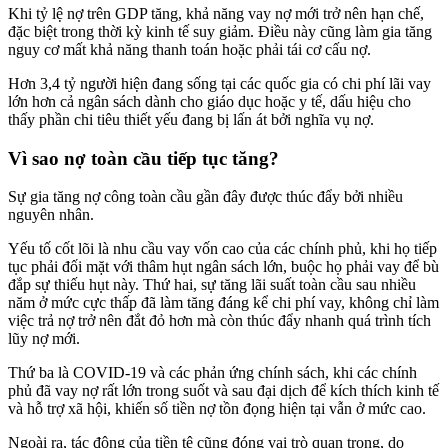
Khi tỷ lệ nợ trên GDP tăng, khả năng vay nợ mới trở nên hạn chế,
đặc biệt trong thời kỳ kinh tế suy giảm. Điều này cũng làm gia tăng
nguy cơ mất khả năng thanh toán hoặc phải tái cơ cấu nợ.
Hơn 3,4 tỷ người hiện đang sống tại các quốc gia có chi phí lãi vay
lớn hơn cả ngân sách dành cho giáo dục hoặc y tế, dấu hiệu cho
thấy phần chi tiêu thiết yếu đang bị lấn át bởi nghĩa vụ nợ.
Vì sao nợ toàn cầu tiếp tục tăng?
Sự gia tăng nợ công toàn cầu gần đây được thúc đẩy bởi nhiều
nguyên nhân.
Yếu tố cốt lõi là nhu cầu vay vốn cao của các chính phủ, khi họ tiếp
tục phải đối mặt với thâm hụt ngân sách lớn, buộc họ phải vay để bù
đắp sự thiếu hụt này. Thứ hai, sự tăng lãi suất toàn cầu sau nhiều
năm ở mức cực thấp đã làm tăng đáng kể chi phí vay, không chỉ làm
việc trả nợ trở nên đắt đỏ hơn mà còn thúc đẩy nhanh quá trình tích
lũy nợ mới.
Thứ ba là COVID-19 và các phản ứng chính sách, khi các chính
phủ đã vay nợ rất lớn trong suốt và sau đại dịch để kích thích kinh tế
và hỗ trợ xã hội, khiến số tiền nợ tồn đọng hiện tại vẫn ở mức cao.
Ngoài ra, tác động của tiền tệ cũng đóng vai trò quan trọng, do