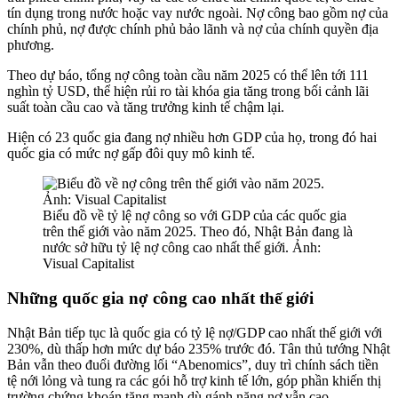
tín dụng trong nước hoặc vay nước ngoài. Nợ công bao gồm nợ của
chính phủ, nợ được chính phủ bảo lãnh và nợ của chính quyền địa
phương.
Theo dự báo, tổng nợ công toàn cầu năm 2025 có thể lên tới 111
nghìn tỷ USD, thể hiện rủi ro tài khóa gia tăng trong bối cảnh lãi
suất toàn cầu cao và tăng trưởng kinh tế chậm lại.
Hiện có 23 quốc gia đang nợ nhiều hơn GDP của họ, trong đó hai
quốc gia có mức nợ gấp đôi quy mô kinh tế.
Biểu đồ về tỷ lệ nợ công so với GDP của các quốc gia
trên thế giới vào năm 2025. Theo đó, Nhật Bản đang là
nước sở hữu tỷ lệ nợ công cao nhất thế giới. Ảnh:
Visual Capitalist
Những quốc gia nợ công cao nhất thế giới
Nhật Bản tiếp tục là quốc gia có tỷ lệ nợ/GDP cao nhất thế giới với
230%, dù thấp hơn mức dự báo 235% trước đó. Tân thủ tướng Nhật
Bản vẫn theo đuổi đường lối “Abenomics”, duy trì chính sách tiền
tệ nới lỏng và tung ra các gói hỗ trợ kinh tế lớn, góp phần khiến thị
trường chứng khoán tăng mạnh dù gánh nặng nợ vẫn cao.