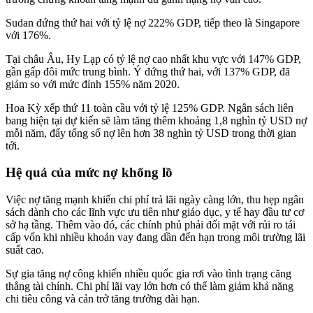
Sudan đứng thứ hai với tỷ lệ nợ 222% GDP, tiếp theo là Singapore
với 176%.
Tại châu Âu, Hy Lạp có tỷ lệ nợ cao nhất khu vực với 147% GDP,
gần gấp đôi mức trung bình. Ý đứng thứ hai, với 137% GDP, đã
giảm so với mức đỉnh 155% năm 2020.
Hoa Kỳ xếp thứ 11 toàn cầu với tỷ lệ 125% GDP. Ngân sách liên
bang hiện tại dự kiến sẽ làm tăng thêm khoảng 1,8 nghìn tỷ USD nợ
mỗi năm, đẩy tổng số nợ lên hơn 38 nghìn tỷ USD trong thời gian
tới.
Hệ quả của mức nợ khổng lồ
Việc nợ tăng mạnh khiến chi phí trả lãi ngày càng lớn, thu hẹp ngân
sách dành cho các lĩnh vực ưu tiên như giáo dục, y tế hay đầu tư cơ
sở hạ tầng. Thêm vào đó, các chính phủ phải đối mặt với rủi ro tái
cấp vốn khi nhiều khoản vay đang dần đến hạn trong môi trường lãi
suất cao.
Sự gia tăng nợ công khiến nhiều quốc gia rơi vào tình trạng căng
thẳng tài chính. Chi phí lãi vay lớn hơn có thể làm giảm khả năng
chi tiêu công và cản trở tăng trưởng dài hạn.