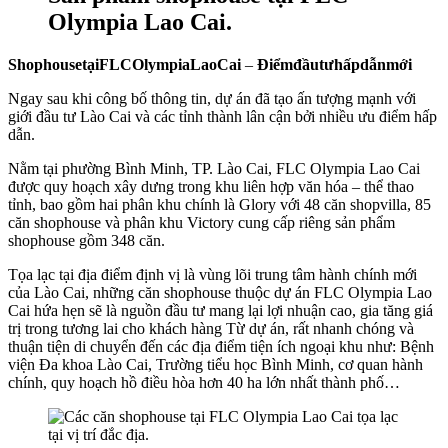
Olympia Lao Cai.
Shophouse
tại
FLC
Olympia
Lao
Cai
–
Điểm
đầu
tư
hấp
dẫn
mới
Ngay sau khi công bố thông tin, dự án đã tạo ấn tượng mạnh với
giới đầu tư Lào Cai và các tỉnh thành lân cận bởi nhiều ưu điểm hấp
dẫn.
Nằm tại phường Bình Minh, TP. Lào Cai, FLC Olympia Lao Cai
được quy hoạch xây dưng trong khu liên hợp văn hóa – thể thao
tỉnh, bao gồm hai phân khu chính là Glory với 48 căn shopvilla, 85
căn shophouse và phân khu Victory cung cấp riêng sản phẩm
shophouse gồm 348 căn.
Tọa lạc tại địa điểm định vị là vùng lõi trung tâm hành chính mới
của Lào Cai, những căn shophouse thuộc dự án FLC Olympia Lao
Cai hứa hẹn sẽ là nguồn đầu tư mang lại lợi nhuận cao, gia tăng giá
trị trong tương lai cho khách hàng Từ dự án, rất nhanh chóng và
thuận tiện di chuyển đến các địa điểm tiện ích ngoại khu như: Bệnh
viện Đa khoa Lào Cai, Trường tiểu học Bình Minh, cơ quan hành
chính, quy hoạch hồ điều hòa hơn 40 ha lớn nhất thành phố…