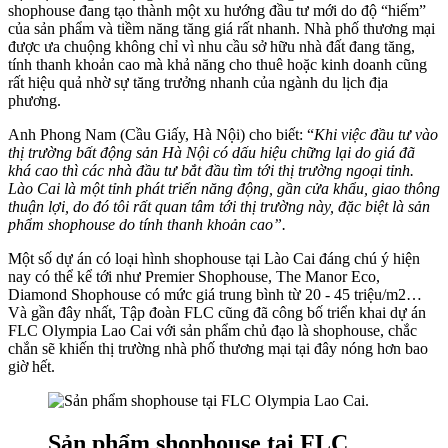
shophouse đang tạo thành một xu hướng đầu tư mới do độ “hiếm”
của sản phẩm và tiềm năng tăng giá rất nhanh. Nhà phố thương mại
được ưa chuộng không chỉ vì nhu cầu sở hữu nhà đất đang tăng,
tính thanh khoản cao mà khả năng cho thuê hoặc kinh doanh cũng
rất hiệu quả nhờ sự tăng trưởng nhanh của ngành du lịch địa
phương.
Anh Phong Nam (Cầu Giấy, Hà Nội) cho biết: “
Khi việc đầu tư vào
thị trường bất động sản Hà Nội có dấu hiệu chững lại do giá đã
khá cao thì các nhà đầu tư bắt đầu tìm tới thị trường ngoại tỉnh.
Lào Cai là một tỉnh phát triển năng động, gần cửa khẩu, giao thông
thuận lợi, do đó tôi rất quan tâm tới thị trường này, đặc biệt là sản
phẩm shophouse do tính thanh khoản cao”.
Một số dự án có loại hình shophouse tại Lào Cai đáng chú ý hiện
nay có thể kể tới như Premier Shophouse, The Manor Eco,
Diamond Shophouse có mức giá trung bình từ 20 - 45 triệu/m2…
Và gần đây nhất, Tập đoàn FLC cũng đã công bố triển khai dự án
FLC Olympia Lao Cai với sản phẩm chủ đạo là shophouse, chắc
chắn sẽ khiến thị trường nhà phố thương mại tại đây nóng hơn bao
giờ hết.
Sản phẩm shophouse tại FLC