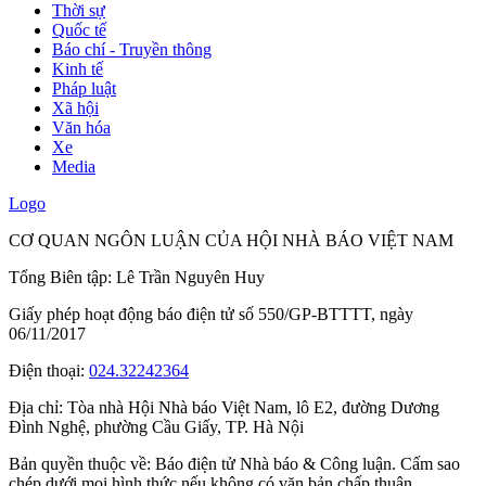
Thời sự
Quốc tế
Báo chí - Truyền thông
Kinh tế
Pháp luật
Xã hội
Văn hóa
Xe
Media
Logo
CƠ QUAN NGÔN LUẬN CỦA HỘI NHÀ BÁO VIỆT NAM
Tổng Biên tập: Lê Trần Nguyên Huy
Giấy phép hoạt động báo điện tử số 550/GP-BTTTT, ngày
06/11/2017
Điện thoại:
024.32242364
Địa chỉ:
Tòa nhà Hội Nhà báo Việt Nam, lô E2, đường Dương
Đình Nghệ, phường Cầu Giấy, TP. Hà Nội
Bản quyền thuộc về: Báo điện tử Nhà báo & Công luận. Cấm sao
chép dưới mọi hình thức nếu không có văn bản chấp thuận