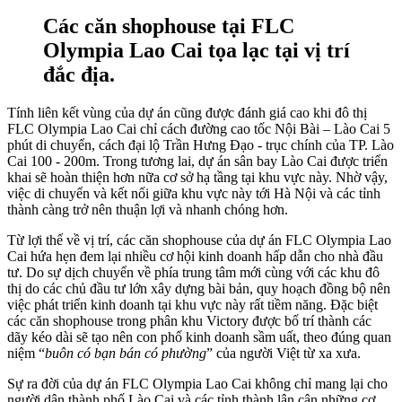
Các căn shophouse tại FLC
Olympia Lao Cai tọa lạc tại vị trí
đắc địa.
Tính liên kết vùng của dự án cũng được đánh giá cao khi đô thị
FLC Olympia Lao Cai chỉ cách đường cao tốc Nội Bài – Lào Cai 5
phút di chuyển, cách đại lộ Trần Hưng Đạo - trục chính của TP. Lào
Cai 100 - 200m. Trong tương lai, dự án sân bay Lào Cai được triển
khai sẽ hoàn thiện hơn nữa cơ sở hạ tầng tại khu vực này. Nhờ vậy,
việc di chuyển và kết nối giữa khu vực này tới Hà Nội và các tỉnh
thành càng trở nên thuận lợi và nhanh chóng hơn.
Từ lợi thế về vị trí, các căn shophouse của dự án FLC Olympia Lao
Cai hứa hẹn đem lại nhiều cơ hội kinh doanh hấp dẫn cho nhà đầu
tư. Do sự dịch chuyển về phía trung tâm mới cùng với các khu đô
thị do các chủ đầu tư lớn xây dựng bài bản, quy hoạch đồng bộ nên
việc phát triển kinh doanh tại khu vực này rất tiềm năng. Đặc biệt
các căn shophouse trong phân khu Victory được bố trí thành các
dãy kéo dài sẽ tạo nên con phố kinh doanh sầm uất, theo đúng quan
niệm “
buôn có bạn bán có phường
” của người Việt từ xa xưa.
Sự ra đời của dự án FLC Olympia Lao Cai không chỉ mang lại cho
người dân thành phố Lào Cai và các tỉnh thành lân cận những cơ