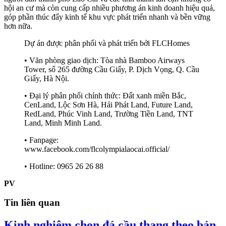
hội an cư mà còn cung cấp nhiều phương án kinh doanh hiệu quả,
góp phần thúc đẩy kinh tế khu vực phát triển nhanh và bền vững
hơn nữa.
Dự án được phân phối và phát triển bởi FLCHomes
• Văn phòng giao dịch: Tòa nhà Bamboo Airways
Tower, số 265 đường Cầu Giấy, P. Dịch Vọng, Q. Cầu
Giấy, Hà Nội.
• Đại lý phân phối chính thức: Đất xanh miền Bắc,
CenLand, Lộc Sơn Hà, Hải Phát Land, Future Land,
RedLand, Phúc Vinh Land, Trường Tiền Land, TNT
Land, Minh Minh Land.
• Fanpage:
www.facebook.com/flcolympialaocai.official/
• Hotline: 0965 26 26 88
PV
Tin liên quan
Kinh nghiệm chọn đá cầu thang theo bản