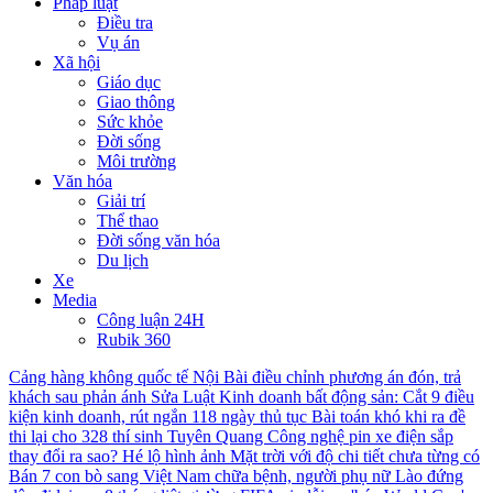
Pháp luật
Điều tra
Vụ án
Xã hội
Giáo dục
Giao thông
Sức khỏe
Đời sống
Môi trường
Văn hóa
Giải trí
Thể thao
Đời sống văn hóa
Du lịch
Xe
Media
Công luận 24H
Rubik 360
Cảng hàng không quốc tế Nội Bài điều chỉnh phương án đón, trả
khách sau phản ánh
Sửa Luật Kinh doanh bất động sản: Cắt 9 điều
kiện kinh doanh, rút ngắn 118 ngày thủ tục
Bài toán khó khi ra đề
thi lại cho 328 thí sinh Tuyên Quang
Công nghệ pin xe điện sắp
thay đổi ra sao?
Hé lộ hình ảnh Mặt trời với độ chi tiết chưa từng có
Bán 7 con bò sang Việt Nam chữa bệnh, người phụ nữ Lào đứng