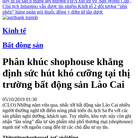
dậy đi lại sau 8 tháng liệt giường
FIFA xin lỗi vụ 'bán World Cup',
Chủ tịch Infantino vẫn được tín nhiệm
Khởi tố 2 đối tượng "phù
phép" hàng ngàn gói thuốc đông y dởm từ tân dược
Kinh tế
Bất động sản
Phân khúc shophouse khẳng
định sức hút khó cưỡng tại thị
trường bất động sản Lào Cai
05/10/2019 01:30
(CLO) Những năm vừa qua, nhắc tới bất động sản Lào Cai nhiều
người thường nghĩ tới điểm nóng phát triển du lịch Sa Pa với các
sản phẩm nghỉ dưỡng, khách sạn. Tuy nhiên, khu vực này còn ghi
nhận “làn sóng” đầu tư sản phẩm nhà phố thương mại (shophouse)
mạnh mẽ với nguồn cung đến từ các chủ đầu tư uy tín.
Thị
trường
shophouse
Lào
Cai
sôi
động