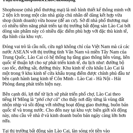
Shophouse (nhà phố thương mại) là mô hình thiết kế thông minh với
2 tiện ích trong một căn nhà giúp chủ nhân dễ dàng kết hợp vừa
shop (kinh doanh) vừa house (để an cư). Sở dĩ nhà phố thương mại
có nhiều tiềm năng phát triển tại thị trường bất động sản Lào Cai bởi
dòng sản phẩm này có nhiều đặc điểm phù hợp với đặc thù kinh tế,
địa hình của khu vực.
Đóng vai trò là cầu nối, cửa ngõ không chỉ của Việt Nam mà cả các
nước ASEAN với thị trường tỉnh Vân Nam và miền Tây Nam của
Trung Quốc, Lào Cai có hệ thống hạ tầng giao thông liên vùng, liên
quốc tế thuận lợi cho sự phát triển kinh tế, du lịch như: đường bộ
cao tốc, đường sắt, đường thủy. Khu kinh tế cửa khẩu Lào Cai là
một trong 9 khu kinh tế cửa khẩu trọng điểm được chính phủ đầu tư
bên cạnh hành lang kinh tế Côn Minh - Lào Cai - Hà Nội - Hải
Phòng đang phát triển hiện nay.
Bên cạnh đó, lợi thế từ lịch sử phát triển phố chợ, Lào Cai theo
tiếng H’Mông là “
phố chợ cũ
” cho thấy nơi đây từng là vùng đất
nhộn nhịp và sôi động với những hoạt động giao thương, buôn bán
quốc tế và trong nước. Cho đến nay tại khu vực biên giới sôi động
này, nhu cầu về nhà ở và kinh doanh buôn bán ngày càng lớn hơn
nữa.
Tại thị trường bất động sản Lào Cai, làn sóng rót tiền vào