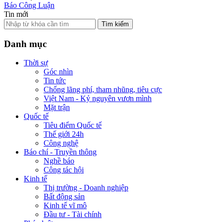
Báo Công Luận
Tin mới
Tìm kiếm
Danh mục
Thời sự
Góc nhìn
Tin tức
Chống lãng phí, tham nhũng, tiêu cực
Việt Nam - Kỷ nguyên vươn mình
Mặt trận
Quốc tế
Tiêu điểm Quốc tế
Thế giới 24h
Công nghệ
Báo chí - Truyền thông
Nghề báo
Công tác hội
Kinh tế
Thị trường - Doanh nghiệp
Bất động sản
Kinh tế vĩ mô
Đầu tư - Tài chính