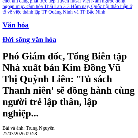
chết khi đang phát trực tiếp
Tuyển futsal Việt Nam ngược dòng
ngoạn mục, cầm hòa Thái Lan 3-3
Hôm nay, Quốc hội thảo luận ở
tổ về việc thành lập TP Quảng Ninh và TP Bắc Ninh
Văn hóa
Đời sống văn hóa
Phó Giám đốc, Tổng Biên tập
Nhà xuất bản Kim Đồng Vũ
Thị Quỳnh Liên: 'Tủ sách
Thanh niên' sẽ đồng hành cùng
người trẻ lập thân, lập
nghiệp...
Bài và ảnh: Trung Nguyễn
25/03/2026 09:58