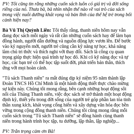
PV:
Tôi cũng tin rằng những cuốn sách luôn có giá trị và đời sống
riêng của nó.
Thưa bà, b
à nhìn nhận thế nào về vai trò của sách
trong việc nuôi dưỡng khát vọng và bản lĩnh của thế hệ trẻ trong bối
cảnh hiện nay?
Bà Vũ Thị Quỳnh Liên:
Tôi thấy rằng, thanh niên hôm nay vẫn
đang đọc sách mỗi ngày và rất cần những cuốn sách hay để làm bạn
đồng hành, người dẫn đường và nguồn động lực vươn lên.
Để bước
vào kỷ nguyên mới, người trẻ cũng cần kỹ năng tự học, khả năng
làm chủ tri thức và thích nghi với thay đổi. Sách là công cụ quan
trọng giúp thực hiện quá trình tự học đó. Khi có kỹ năng đọc và tự
học, các bạn trẻ có thể học tập suốt đời, phát triển bản thân, thích
ứng với mọi hoàn cảnh.
"Tủ sách Thanh niên" ra mắt đúng dịp kỷ niệm 95 năm thành lập
Đoàn TNCS Hồ Chí Minh là một hành động thiết thực chào mừng
sự kiện này. Chúng tôi mong rằng, bên cạnh những hoạt động sôi
nổi của Tháng Thanh niên, việc đọc sách sẽ trở thành một hoạt động
định kỳ, thiết yếu trong đời sống của người trẻ góp phần lan tỏa tinh
thần xung kích, khát vọng cống hiến và xây dựng văn hóa đọc bền
vững trong cộng đồng thanh niên. Chúng tôi cũng mong rằng mỗi
cuốn sách trong "Tủ sách Thanh niên" sẽ đồng hành cùng thanh
niên trong hành trình học tập, tu dưỡng, lập thân, lập nghiệp...
PV: Trân trọng cảm ơn Bà!