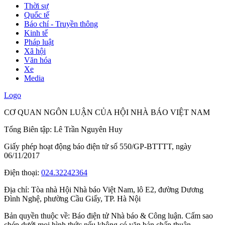
Thời sự
Quốc tế
Báo chí - Truyền thông
Kinh tế
Pháp luật
Xã hội
Văn hóa
Xe
Media
Logo
CƠ QUAN NGÔN LUẬN CỦA HỘI NHÀ BÁO VIỆT NAM
Tổng Biên tập: Lê Trần Nguyên Huy
Giấy phép hoạt động báo điện tử số 550/GP-BTTTT, ngày
06/11/2017
Điện thoại:
024.32242364
Địa chỉ:
Tòa nhà Hội Nhà báo Việt Nam, lô E2, đường Dương
Đình Nghệ, phường Cầu Giấy, TP. Hà Nội
Bản quyền thuộc về: Báo điện tử Nhà báo & Công luận. Cấm sao
chép dưới mọi hình thức nếu không có văn bản chấp thuận