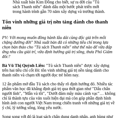
Nhà xuất bản Kim Đồng cho biết, sự ra đời của "Tủ
sách Thanh niên" đánh dấu một bước phát triển mới
trong hành trình gần 70 năm xây dựng và trưởng thành.
Tôn vinh những giá trị nền tảng dành cho thanh
niên
PV:
Với mong muốn đồng hành lâu dài cùng độc giả trên mỗi
chặng đường đời" Nhà xuất bản đã có những
t
iêu chí trong lựa
chọn bản thảo cho "Tủ sách Thanh niên" như thế nào để vừa đáp
ứng nhu cầu giải trí, vừa định hướng giá trị sống, thưa Phó Giám
đốc?
Bà Vũ Thị Quỳnh Liên:
"Tủ sách Thanh niên" được xây dựng
trên hai tiêu chí cốt lõi: tôn vinh những giá trị nền tảng dành cho
thanh niên và chạm tới người đọc trẻ hôm nay.
12 ấn phẩm mở đầu Tủ sách cho thấy rõ định hướng đó. Nhiều tác
phẩm văn học đã khẳng định giá trị qua thời gian như "Dấu chân
người lính", "Mẫn và tôi", "Dưới đám mây màu cánh vạc"… không
chỉ là thành tựu của văn xuôi hiện đại mà còn góp phần định hình
hình ảnh con người Việt Nam trong chiến tranh với những giá trị về
ý chí, lý tưởng sống, lòng yêu nước.
Song song với đó là loạt sách chân dung danh nhân, anh hùng như