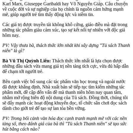
Karl Marx, Giuseppe Garibaldi hay Võ Nguyên Giáp. Câu chuyện
về cuộc đời và sự nghiệp của họ chính là nguồn cảm hứng mạnh
mẽ, giúp người trẻ tìm thấy động lực và niềm tin.
Các giá trị được truyền tải không khô cứng, giáo điều mà đặt trong
những tác phẩm giàu cảm xúc, tạo sự kết nối tự nhiên với độc giả
hôm nay.
PV:
Vậy thưa bà,
t
hách thức lớn nhất khi xây dựng "Tủ sách Thanh
niên" là gì?
Bà Vũ Thị Quỳnh Liên:
Thách thức lớn nhất là lựa chọn được
những đầu sách vừa mang giá trị nền tảng tích cực, vừa đủ hấp dẫn
để chạm tới người trẻ.
Bên cạnh việc bổ sung các tác phẩm văn học trong và ngoài nước
đã được khẳng định, Nhà xuất bản sẽ tiếp tục tìm kiếm những tác
phẩm mới, đề cập đến vấn đề mà thanh niên hôm nay quan tâm,
nhằm mở rộng biên độ nội dung của Tủ sách. Đồng thời, chúng tôi
sẽ đẩy mạnh các hoạt động khuyến đọc, tổ chức sân chơi đọc sách
dành cho giới trẻ để tạo sự lan tỏa bền vững.
PV:
Trong bối cảnh văn hóa đọc cạnh tranh mạnh mẽ với các nền
tảng số, theo đánh giá của bà thì "Tủ sách Thanh niên" sẽ tạo sức
hút bằng cách nào?