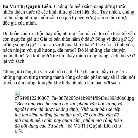
Bà Vũ Thị Quỳnh Liên:
Chúng tôi hiểu sách đang đứng trước
nhiều thách thức từ các hình thức giải trí hiện đại. Tuy nhiên, chúng
tôi tin rằng những cuốn sách có giá trị bền vững vẫn sẽ tìm được
độc giả của mình.
Dù hoàn cảnh xã hội thay đổi, những câu hỏi cốt lõi của tuổi trẻ vẫn
còn nguyên giá trị: Giá trị bản thân nằm ở đâu? Sống vì điều gì? Lý
tưởng sống là gì? Làm sao vượt qua khó khăn? Thế nào là tình yêu,
trách nhiệm với quê hương, đất nước? Đó là những câu chuyện
muôn thuở. Và khi người trẻ tìm thấy mình trong trang sách, họ sẽ ở
lại với sách.
Chúng tôi cũng tin vào vai trò của thế hệ cha anh, thầy cô giáo -
những người từng trưởng thành cùng các tác phẩm này sẽ là cầu nối
truyền cảm hứng, khuyến khích thanh niên làm bạn với sách.
"
Bên cạnh việc bổ sung các tác phẩm văn học trong và
ngoài nước đã được khẳng định, Nhà xuất bản sẽ tiếp
tục tìm kiếm những tác phẩm mới, đề cập đến vấn đề
mà thanh niên hôm nay quan tâm, nhằm mở rộng biên
độ nội dung của Tủ sách",
bà Vũ Thị Quỳnh Liên cho
biết.