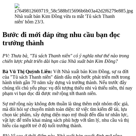
Nhà xuất bản Kim Đồng vừa ra mắt 'Tủ sách Thanh
niên' hôm 23/3.
Bước đi mới đáp ứng nhu cầu bạn đọc
trưởng thành
PV:
Thưa bà,
"Tủ sách Thanh niên" có ý nghĩa như thế nào trong
chiến lược phát triển dài hạn của Nhà xuất bản Kim Đồng?
Bà Vũ Thị Quỳnh Liên:
Với Nhà xuất bản Kim Đồng, sự ra đời
của "Tủ sách Thanh niên" đánh dấu một bước phát triển mới trong
hành trình gần 70 năm xây dựng và trưởng thành. Nếu trước đây
chúng tôi chủ yếu phục vụ đối tượng thiếu nhi và thiếu niên, thì nay
phạm vi bạn đọc đã được mở rộng tới thanh niên.
Sự mở rộng này không đơn thuần là tăng thêm một nhóm độc giả,
mà đòi hỏi sự chuyển mình toàn diện: từ việc tìm kiếm đề tài, lựa
chọn tác phẩm, xây dựng diện mạo mỹ thuật đến đầu tư nhân lực,
vật lực để triển khai mảng sách phù hợp với tâm lý, nhu cầu và thị
hiếu của người trẻ ở độ tuổi trưởng thành.
PV: Vì sao ở thời điểm này, Nhà xuất bản quyết định mở rộng