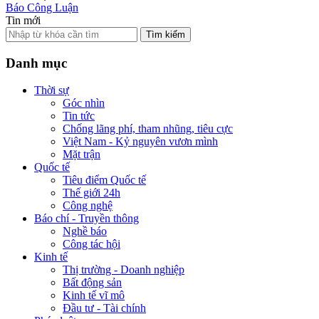
Báo Công Luận
Tin mới
Tìm kiếm
Danh mục
Thời sự
Góc nhìn
Tin tức
Chống lãng phí, tham nhũng, tiêu cực
Việt Nam - Kỷ nguyên vươn mình
Mặt trận
Quốc tế
Tiêu điểm Quốc tế
Thế giới 24h
Công nghệ
Báo chí - Truyền thông
Nghề báo
Công tác hội
Kinh tế
Thị trường - Doanh nghiệp
Bất động sản
Kinh tế vĩ mô
Đầu tư - Tài chính