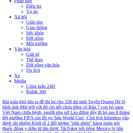
Pháp luật
Điều tra
Vụ án
Xã hội
Giáo dục
Giao thông
Sức khỏe
Đời sống
Môi trường
Văn hóa
Giải trí
Thể thao
Đời sống văn hóa
Du lịch
Xe
Media
Công luận 24H
Rubik 360
Bài toán khó khi ra đề thi lại cho 328 thí sinh Tuyên Quang
Hé lộ
hình ảnh Mặt trời với độ chi tiết chưa từng có
Bán 7 con bò sang
Việt Nam chữa bệnh, người phụ nữ Lào đứng dậy đi lại sau 8 tháng
liệt giường
FIFA xin lỗi vụ 'bán World Cup', Chủ tịch Infantino vẫn
được tín nhiệm
Khởi tố 2 đối tượng "phù phép" hàng ngàn gói
thuốc đông y dởm từ tân dược
TikToker nổi tiếng Mexico bị bắn