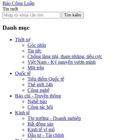
Báo Công Luận
Tin mới
Tìm kiếm
Danh mục
Thời sự
Góc nhìn
Tin tức
Chống lãng phí, tham nhũng, tiêu cực
Việt Nam - Kỷ nguyên vươn mình
Mặt trận
Quốc tế
Tiêu điểm Quốc tế
Thế giới 24h
Công nghệ
Báo chí - Truyền thông
Nghề báo
Công tác hội
Kinh tế
Thị trường - Doanh nghiệp
Bất động sản
Kinh tế vĩ mô
Đầu tư - Tài chính