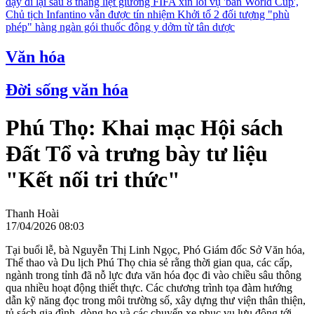
dậy đi lại sau 8 tháng liệt giường
FIFA xin lỗi vụ 'bán World Cup',
Chủ tịch Infantino vẫn được tín nhiệm
Khởi tố 2 đối tượng "phù
phép" hàng ngàn gói thuốc đông y dởm từ tân dược
Văn hóa
Đời sống văn hóa
​Phú Thọ: Khai mạc Hội sách
Đất Tổ và trưng bày tư liệu
"Kết nối tri thức"
Thanh Hoài
17/04/2026 08:03
​Tại buổi lễ, bà Nguyễn Thị Linh Ngọc, Phó Giám đốc Sở Văn hóa,
Thể thao và Du lịch Phú Thọ chia sẻ rằng thời gian qua, các cấp,
ngành trong tỉnh đã nỗ lực đưa văn hóa đọc đi vào chiều sâu thông
qua nhiều hoạt động thiết thực. Các chương trình tọa đàm hướng
dẫn kỹ năng đọc trong môi trường số, xây dựng thư viện thân thiện,
tủ sách gia đình, dòng họ và các chuyến xe phục vụ lưu động tới