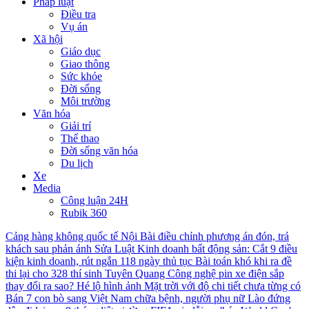
Pháp luật
Điều tra
Vụ án
Xã hội
Giáo dục
Giao thông
Sức khỏe
Đời sống
Môi trường
Văn hóa
Giải trí
Thể thao
Đời sống văn hóa
Du lịch
Xe
Media
Công luận 24H
Rubik 360
Cảng hàng không quốc tế Nội Bài điều chỉnh phương án đón, trả
khách sau phản ánh
Sửa Luật Kinh doanh bất động sản: Cắt 9 điều
kiện kinh doanh, rút ngắn 118 ngày thủ tục
Bài toán khó khi ra đề
thi lại cho 328 thí sinh Tuyên Quang
Công nghệ pin xe điện sắp
thay đổi ra sao?
Hé lộ hình ảnh Mặt trời với độ chi tiết chưa từng có
Bán 7 con bò sang Việt Nam chữa bệnh, người phụ nữ Lào đứng