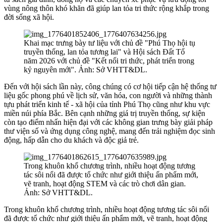
vùng nông thôn khó khăn đã giúp lan tỏa tri thức rộng khắp trong
đời sống xã hội.​
Khai mạc trưng bày tư liệu với chủ đề "Phú Thọ hội tụ
truyền thống, lan tỏa tương lai" và Hội sách Đất Tổ
năm 2026 với chủ đề "Kết nối tri thức, phát triển trong
kỷ nguyên mới". Ảnh: Sở VHTT&DL.
Đến với hội sách lần này, công chúng có cơ hội tiếp cận hệ thống tư
liệu gốc phong phú về lịch sử, văn hóa, con người và những thành
tựu phát triển kinh tế - xã hội của tỉnh Phú Thọ cũng như khu vực
miền núi phía Bắc. Bên cạnh những giá trị truyền thống, sự kiện
còn tạo điểm nhấn hiện đại với các không gian trưng bày giải pháp
thư viện số và ứng dụng công nghệ, mang đến trải nghiệm đọc sinh
động, hấp dẫn cho du khách và độc giả trẻ.
​Trong khuôn khổ chương trình, nhiều hoạt động tương
tác sôi nổi đã được tổ chức như giới thiệu ấn phẩm mới,
vẽ tranh, hoạt động STEM và các trò chơi dân gian.
Ảnh: Sở VHTT&DL.
​Trong khuôn khổ chương trình, nhiều hoạt động tương tác sôi nổi
đã được tổ chức như giới thiệu ấn phẩm mới, vẽ tranh, hoạt động