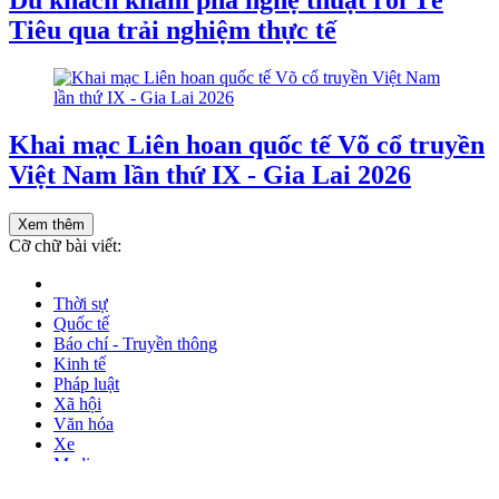
Du khách khám phá nghệ thuật rối Tế
Tiêu qua trải nghiệm thực tế
Khai mạc Liên hoan quốc tế Võ cổ truyền
Việt Nam lần thứ IX - Gia Lai 2026
Xem thêm
Cỡ chữ bài viết:
Thời sự
Quốc tế
Báo chí - Truyền thông
Kinh tế
Pháp luật
Xã hội
Văn hóa
Xe
Media