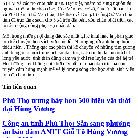
STEM và các trò chơi dân gian. Đặc biệt, nhằm bổ sung nguồn tài
nguyên thông tin cho cơ sở, Cục Văn hóa cơ sở, Cục Xuất bản, In
và Phát hành (Bộ Văn hóa, Thể thao và Du lịch) cùng Sở Văn hóa
tỉnh đã trao tặng sách cho 5 xã trên địa bàn, góp phần phát triển các
tủ sách cộng đồng phục vụ nhân dân.
​Một trong những nội dung đặc sắc nhất tại lễ khai mạc là phần giao
lưu kể chuyện theo sách với chủ đề "Những người anh hùng tuổi
thiếu niên". Thông qua các phần thi kể chuyện về những tấm gương
anh hùng nhỏ tuổi trong lịch sử dân tộc, các đội thi đã làm nổi bật
lòng yêu nước, tinh thần dũng cảm và ý chí rèn luyện của thế hệ trẻ.
Hoạt động này không chỉ khơi dậy niềm tự hào dân tộc mà còn
truyền cảm hứng mạnh mẽ về lý tưởng sống cho học sinh, sinh viên
trên địa bàn tỉnh.
Tin liên quan
Phú Thọ trưng bày hơn 500 hiện vật thời
đại Hùng Vương
Công an tỉnh Phú Thọ: Sẵn sàng phương
án bảo đảm ANTT Giỗ Tổ Hùng Vương