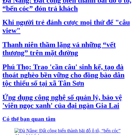
Đà Nẵng: Đất công biến thành bãi đỗ ô tô,
“bến cóc” đón trả khách
Khi người trẻ đánh cược mọi thứ để "câu
view"
Thanh niên thầm lặng vá những “vết
thương” trên mặt đường
Phú Thọ: Trao 'cần câu' sinh kế, tạo đà
thoát nghèo bền vững cho đồng bào dân
tộc thiểu số tại xã Tân Sơn
Ứng dụng công nghệ số quản lý, bảo vệ
'viên ngọc xanh' của đại ngàn Gia Lai
Có thể bạn quan tâm