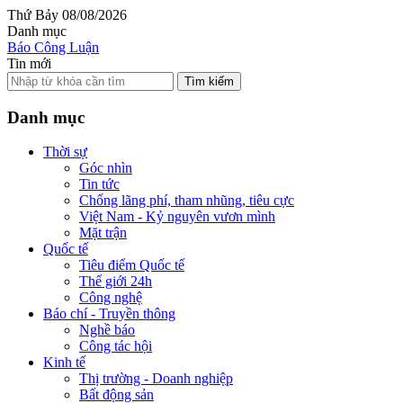
Thứ Bảy 08/08/2026
Danh mục
Báo Công Luận
Tin mới
Tìm kiếm
Danh mục
Thời sự
Góc nhìn
Tin tức
Chống lãng phí, tham nhũng, tiêu cực
Việt Nam - Kỷ nguyên vươn mình
Mặt trận
Quốc tế
Tiêu điểm Quốc tế
Thế giới 24h
Công nghệ
Báo chí - Truyền thông
Nghề báo
Công tác hội
Kinh tế
Thị trường - Doanh nghiệp
Bất động sản