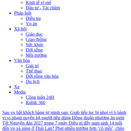
Kinh tế vĩ mô
Đầu tư - Tài chính
Pháp luật
Điều tra
Vụ án
Xã hội
Giáo dục
Giao thông
Sức khỏe
Đời sống
Môi trường
Văn hóa
Giải trí
Thể thao
Đời sống văn hóa
Du lịch
Xe
Media
Công luận 24H
Rubik 360
Sau vụ bắt khách hàng tự minh oan, Grab tiếp tục bị phạt vì 6 hành
vi vi phạm quyền lợi người tiêu dùng
Đồng thuận phương án nghỉ
Tết Nguyên đán 2027 trong 7 ngày
Điều gì đẩy nam sinh 14 tuổi
đến vụ xả súng ở Thái Lan?
Phạt nhiều trường hợp ‘cò mồi’, chèo