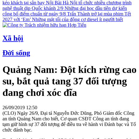
kéo khách tại sân bay Nội Bài
Hà Nội tổ chức nhiều chương trình
nghệ thuật dịp Quốc khánh 2/9
Những đại học đầu tiên dự kiến
công bố điểm chuẩn từ ngày 9/8
Trấn Thành trở lại mùa phim Tết
2027 với ‘Em’
Những mặt tối của động cơ diesel ít người biết
Xã hội
Đời sống
Quảng Nam: Đột kích rừng cao
su, bắt quả tang 37 đối tượng
đang chơi xóc đĩa
26/09/2019 12:50
(CLO) Ngày 26/9, Đại tá Nguyễn Đức Dũng, Phó Giám đốc Công
an tỉnh Quảng Nam cho biết, Cơ quan CSĐT Công an tỉnh đang
tạm giữ hình sự 37 đối tượng để điều tra về hành vi Đánh bạc và Tổ
chức đánh bạc.