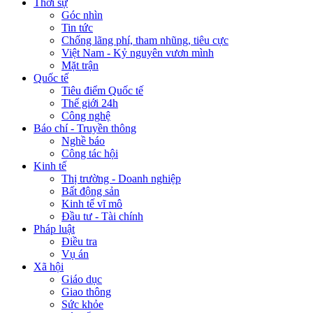
Thời sự
Góc nhìn
Tin tức
Chống lãng phí, tham nhũng, tiêu cực
Việt Nam - Kỷ nguyên vươn mình
Mặt trận
Quốc tế
Tiêu điểm Quốc tế
Thế giới 24h
Công nghệ
Báo chí - Truyền thông
Nghề báo
Công tác hội
Kinh tế
Thị trường - Doanh nghiệp
Bất động sản
Kinh tế vĩ mô
Đầu tư - Tài chính
Pháp luật
Điều tra
Vụ án
Xã hội
Giáo dục
Giao thông
Sức khỏe