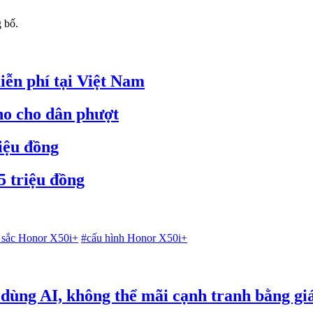
 bố.
ễn phí tại Việt Nam
o cho dân phượt
iệu đồng
 triệu đồng
 sắc Honor X50i+
#cấu hình Honor X50i+
 dùng AI, không thể mãi cạnh tranh bằng gi