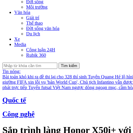
Đời sống
Môi trường
Văn hóa
Giải trí
Thể thao
Đời sống văn hóa
Du lịch
Xe
Media
Công luận 24H
Rubik 360
Tìm kiếm
Tin nóng:
Bài toán khó khi ra đề thi lại cho 328 thí sinh Tuyên Quang
Hé lộ hìn
giường
FIFA xin lỗi vụ 'bán World Cup', Chủ tịch Infantino vẫn đượ
phát trực tiếp
Tuyển futsal Việt Nam ngược dòng ngoạn mục, cầm hò
Quốc tế
Công nghệ
Sắp trình làng Honor X50i+ vớ