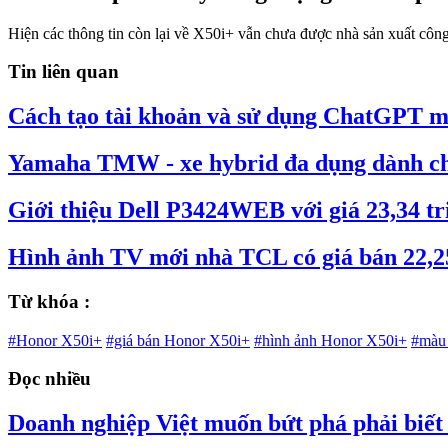
Hiện các thông tin còn lại về X50i+ vẫn chưa được nhà sản xuất công
Tin liên quan
Cách tạo tài khoản và sử dụng ChatGPT mi
Yamaha TMW - xe hybrid đa dụng dành ch
Giới thiệu Dell P3424WEB với giá 23,34 tr
Hình ảnh TV mới nhà TCL có giá bán 22,25
Từ khóa :
#Honor X50i+
#giá bán Honor X50i+
#hình ảnh Honor X50i+
#màu
Đọc nhiều
Doanh nghiệp Việt muốn bứt phá phải biết