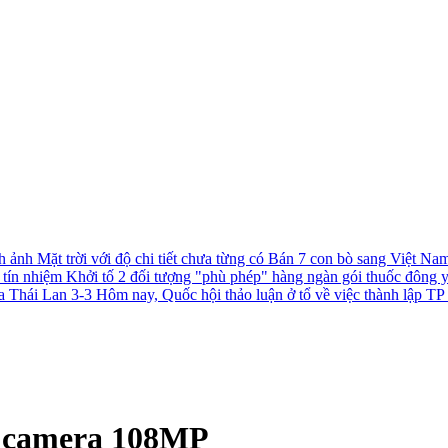
h ảnh Mặt trời với độ chi tiết chưa từng có
Bán 7 con bò sang Việt Nam 
c tín nhiệm
Khởi tố 2 đối tượng "phù phép" hàng ngàn gói thuốc đông 
a Thái Lan 3-3
Hôm nay, Quốc hội thảo luận ở tổ về việc thành lập 
i camera 108MP