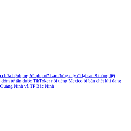
chữa bệnh, người phụ nữ Lào đứng dậy đi lại sau 8 tháng liệt
y dởm từ tân dược
TikToker nổi tiếng Mexico bị bắn chết khi đang
TP Quảng Ninh và TP Bắc Ninh