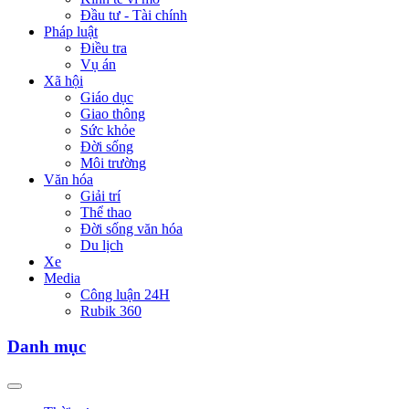
Đầu tư - Tài chính
Pháp luật
Điều tra
Vụ án
Xã hội
Giáo dục
Giao thông
Sức khỏe
Đời sống
Môi trường
Văn hóa
Giải trí
Thể thao
Đời sống văn hóa
Du lịch
Xe
Media
Công luận 24H
Rubik 360
Danh mục