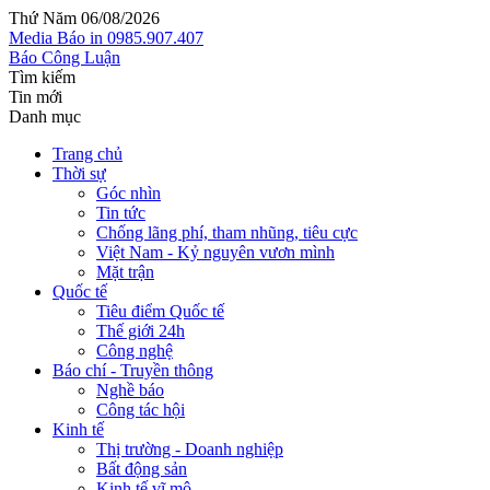
Thứ Năm 06/08/2026
Media
Báo in
0985.907.407
Báo Công Luận
Tìm kiếm
Tin mới
Danh mục
Trang chủ
Thời sự
Góc nhìn
Tin tức
Chống lãng phí, tham nhũng, tiêu cực
Việt Nam - Kỷ nguyên vươn mình
Mặt trận
Quốc tế
Tiêu điểm Quốc tế
Thế giới 24h
Công nghệ
Báo chí - Truyền thông
Nghề báo
Công tác hội
Kinh tế
Thị trường - Doanh nghiệp
Bất động sản
Kinh tế vĩ mô