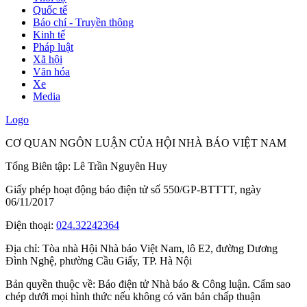
Quốc tế
Báo chí - Truyền thông
Kinh tế
Pháp luật
Xã hội
Văn hóa
Xe
Media
Logo
CƠ QUAN NGÔN LUẬN CỦA HỘI NHÀ BÁO VIỆT NAM
Tổng Biên tập: Lê Trần Nguyên Huy
Giấy phép hoạt động báo điện tử số 550/GP-BTTTT, ngày
06/11/2017
Điện thoại:
024.32242364
Địa chỉ:
Tòa nhà Hội Nhà báo Việt Nam, lô E2, đường Dương
Đình Nghệ, phường Cầu Giấy, TP. Hà Nội
Bản quyền thuộc về: Báo điện tử Nhà báo & Công luận. Cấm sao
chép dưới mọi hình thức nếu không có văn bản chấp thuận