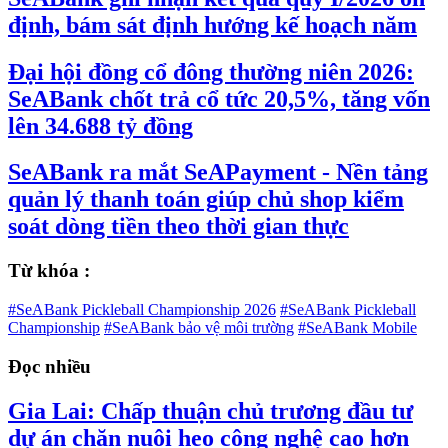
định, bám sát định hướng kế hoạch năm
Đại hội đồng cổ đông thường niên 2026:
SeABank chốt trả cổ tức 20,5%, tăng vốn
lên 34.688 tỷ đồng
SeABank ra mắt SeAPayment - Nền tảng
quản lý thanh toán giúp chủ shop kiểm
soát dòng tiền theo thời gian thực
Từ khóa :
#SeABank Pickleball Championship 2026
#SeABank Pickleball
Championship
#SeABank bảo vệ môi trường
#SeABank Mobile
Đọc nhiều
Gia Lai: Chấp thuận chủ trương đầu tư
dự án chăn nuôi heo công nghệ cao hơn