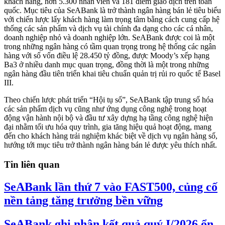
khách hàng, hơn 5.300 nhân viên và 181 điểm giao dịch trên toàn
quốc. Mục tiêu của SeABank là trở thành ngân hàng bán lẻ tiêu biểu
với chiến lược lấy khách hàng làm trọng tâm bằng cách cung cấp hệ
thống các sản phẩm và dịch vụ tài chính đa dạng cho các cá nhân,
doanh nghiệp nhỏ và doanh nghiệp lớn. SeABank được coi là một
trong những ngân hàng có tầm quan trọng trong hệ thống các ngân
hàng với số vốn điều lệ 28.450 tỷ đồng, được Moody’s xếp hạng
Ba3 ở nhiều danh mục quan trọng, đồng thời là một trong những
ngân hàng đầu tiên triển khai tiêu chuẩn quản trị rủi ro quốc tế Basel
III.
Theo chiến lược phát triển “Hội tụ số”, SeABank tập trung số hóa
các sản phẩm dịch vụ cũng như ứng dụng công nghệ trong hoạt
động vận hành nội bộ và đầu tư xây dựng hạ tầng công nghệ hiện
đại nhằm tối ưu hóa quy trình, gia tăng hiệu quả hoạt động, mang
đến cho khách hàng trải nghiệm khác biệt về dịch vụ ngân hàng số,
hướng tới mục tiêu trở thành ngân hàng bán lẻ được yêu thích nhất.
Tin liên quan
SeABank lần thứ 7 vào FAST500, củng cố
nền tảng tăng trưởng bền vững
SeABank ghi nhận kết quả quý I/2026 ổn