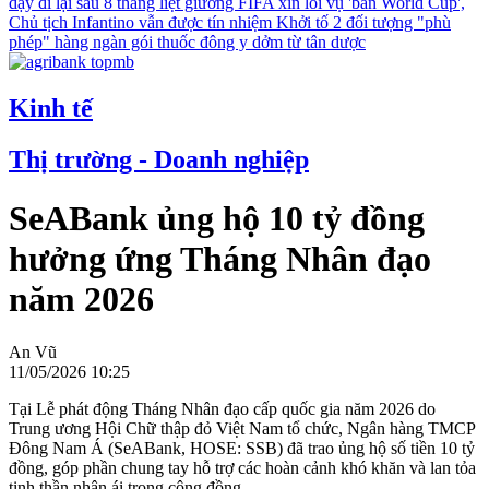
dậy đi lại sau 8 tháng liệt giường
FIFA xin lỗi vụ 'bán World Cup',
Chủ tịch Infantino vẫn được tín nhiệm
Khởi tố 2 đối tượng "phù
phép" hàng ngàn gói thuốc đông y dởm từ tân dược
Kinh tế
Thị trường - Doanh nghiệp
SeABank ủng hộ 10 tỷ đồng
hưởng ứng Tháng Nhân đạo
năm 2026
An Vũ
11/05/2026 10:25
Tại Lễ phát động Tháng Nhân đạo cấp quốc gia năm 2026 do
Trung ương Hội Chữ thập đỏ Việt Nam tổ chức, Ngân hàng TMCP
Đông Nam Á (SeABank, HOSE: SSB) đã trao ủng hộ số tiền 10 tỷ
đồng, góp phần chung tay hỗ trợ các hoàn cảnh khó khăn và lan tỏa
tinh thần nhân ái trong cộng đồng.