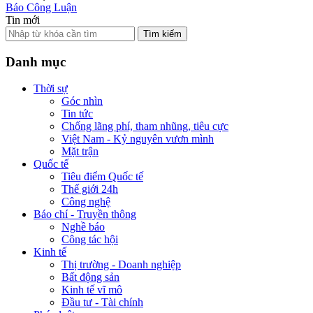
Báo Công Luận
Tin mới
Tìm kiếm
Danh mục
Thời sự
Góc nhìn
Tin tức
Chống lãng phí, tham nhũng, tiêu cực
Việt Nam - Kỷ nguyên vươn mình
Mặt trận
Quốc tế
Tiêu điểm Quốc tế
Thế giới 24h
Công nghệ
Báo chí - Truyền thông
Nghề báo
Công tác hội
Kinh tế
Thị trường - Doanh nghiệp
Bất động sản
Kinh tế vĩ mô
Đầu tư - Tài chính