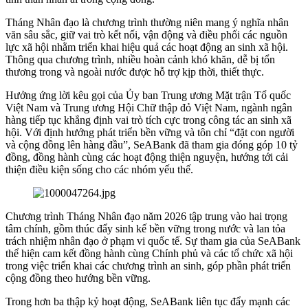
Tháng Nhân đạo là chương trình thường niên mang ý nghĩa nhân
văn sâu sắc, giữ vai trò kết nối, vận động và điều phối các nguồn
lực xã hội nhằm triển khai hiệu quả các hoạt động an sinh xã hội.
Thông qua chương trình, nhiều hoàn cảnh khó khăn, dễ bị tổn
thương trong và ngoài nước được hỗ trợ kịp thời, thiết thực.
Hưởng ứng lời kêu gọi của Ủy ban Trung ương Mặt trận Tổ quốc
Việt Nam và Trung ương Hội Chữ thập đỏ Việt Nam, ngành ngân
hàng tiếp tục khẳng định vai trò tích cực trong công tác an sinh xã
hội. Với định hướng phát triển bền vững và tôn chỉ “đặt con người
và cộng đồng lên hàng đầu”, SeABank đã tham gia đóng góp 10 tỷ
đồng, đồng hành cùng các hoạt động thiện nguyện, hướng tới cải
thiện điều kiện sống cho các nhóm yếu thế.
Chương trình Tháng Nhân đạo năm 2026 tập trung vào hai trọng
tâm chính, gồm thúc đẩy sinh kế bền vững trong nước và lan tỏa
trách nhiệm nhân đạo ở phạm vi quốc tế. Sự tham gia của SeABank
thể hiện cam kết đồng hành cùng Chính phủ và các tổ chức xã hội
trong việc triển khai các chương trình an sinh, góp phần phát triển
cộng đồng theo hướng bền vững.
Trong hơn ba thập kỷ hoạt động, SeABank liên tục đẩy mạnh các