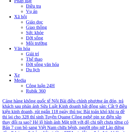
Pháp luật
Điều tra
Vụ án
Xã hội
Giáo dục
Giao thông
Sức khỏe
Đời sống
Môi trường
Văn hóa
Giải trí
Thể thao
Đời sống văn hóa
Du lịch
Xe
Media
Công luận 24H
Rubik 360
Cảng hàng không quốc tế Nội Bài điều chỉnh phương án đón, trả
khách sau phản ánh
Sửa Luật Kinh doanh bất động sản: Cắt 9 điều
kiện kinh doanh, rút ngắn 118 ngày thủ tục
Bài toán khó khi ra đề
thi lại cho 328 thí sinh Tuyên Quang
Công nghệ pin xe điện sắp
thay đổi ra sao?
Hé lộ hình ảnh Mặt trời với độ chi tiết chưa từng có
Bán 7 con bò sang Việt Nam chữa bệnh, người phụ nữ Lào đứng