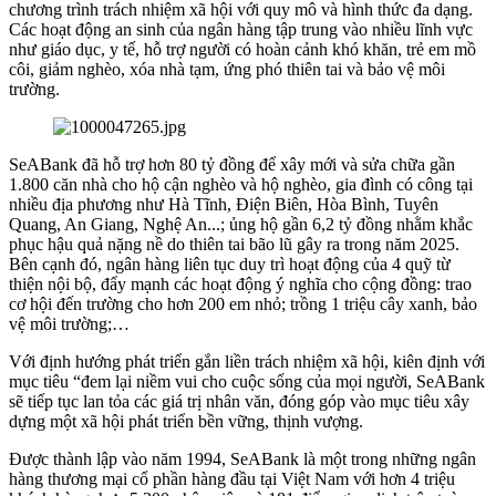
chương trình trách nhiệm xã hội với quy mô và hình thức đa dạng.
Các hoạt động an sinh của ngân hàng tập trung vào nhiều lĩnh vực
như giáo dục, y tế, hỗ trợ người có hoàn cảnh khó khăn, trẻ em mồ
côi, giảm nghèo, xóa nhà tạm, ứng phó thiên tai và bảo vệ môi
trường.
SeABank đã hỗ trợ hơn 80 tỷ đồng để xây mới và sửa chữa gần
1.800 căn nhà cho hộ cận nghèo và hộ nghèo, gia đình có công tại
nhiều địa phương như Hà Tĩnh, Điện Biên, Hòa Bình, Tuyên
Quang, An Giang, Nghệ An...; ủng hộ gần 6,2 tỷ đồng nhằm khắc
phục hậu quả nặng nề do thiên tai bão lũ gây ra trong năm 2025.
Bên cạnh đó, ngân hàng liên tục duy trì hoạt động của 4 quỹ từ
thiện nội bộ, đẩy mạnh các hoạt động ý nghĩa cho cộng đồng: trao
cơ hội đến trường cho hơn 200 em nhỏ; trồng 1 triệu cây xanh, bảo
vệ môi trường;…
Với định hướng phát triển gắn liền trách nhiệm xã hội, kiên định với
mục tiêu “đem lại niềm vui cho cuộc sống của mọi người, SeABank
sẽ tiếp tục lan tỏa các giá trị nhân văn, đóng góp vào mục tiêu xây
dựng một xã hội phát triển bền vững, thịnh vượng.
Được thành lập vào năm 1994, SeABank là một trong những ngân
hàng thương mại cổ phần hàng đầu tại Việt Nam với hơn 4 triệu