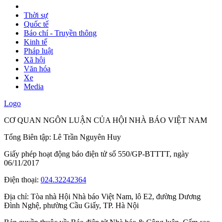
Thời sự
Quốc tế
Báo chí - Truyền thông
Kinh tế
Pháp luật
Xã hội
Văn hóa
Xe
Media
Logo
CƠ QUAN NGÔN LUẬN CỦA HỘI NHÀ BÁO VIỆT NAM
Tổng Biên tập: Lê Trần Nguyên Huy
Giấy phép hoạt động báo điện tử số 550/GP-BTTTT, ngày
06/11/2017
Điện thoại:
024.32242364
Địa chỉ:
Tòa nhà Hội Nhà báo Việt Nam, lô E2, đường Dương
Đình Nghệ, phường Cầu Giấy, TP. Hà Nội