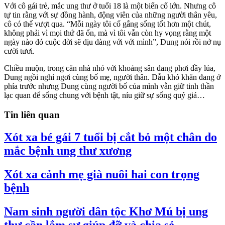
Với cô gái trẻ, mắc ung thư ở tuổi 18 là một biến cố lớn. Nhưng cô
tự tin rằng với sự đồng hành, động viên của những người thân yêu,
cô có thể vượt qua. “Mỗi ngày tôi cố gắng sống tốt hơn một chút,
không phải vì mọi thứ đã ổn, mà vì tôi vẫn còn hy vọng rằng một
ngày nào đó cuộc đời sẽ dịu dàng với với mình”, Dung nói rồi nở nụ
cười tươi.
Chiều muộn, trong căn nhà nhỏ với khoảng sân đang phơi đầy lúa,
Dung ngồi nghỉ ngơi cùng bố mẹ, người thân. Dẫu khó khăn đang ở
phía trước nhưng Dung cùng người bố của mình vẫn giữ tinh thần
lạc quan để sống chung với bệnh tật, níu giữ sự sống quý giá…
Tin liên quan
Xót xa bé gái 7 tuổi bị cắt bỏ một chân do
mắc bệnh ung thư xương
Xót xa cảnh mẹ già nuôi hai con trọng
bệnh
Nam sinh người dân tộc Khơ Mú bị ung
thư cần lắm sự giúp đỡ và chia sẻ