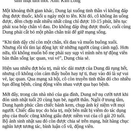
sinh nhật tuổi mới. Ảnh: Kim Long
Một khoảng thời gian khác, Dung lại xuống tinh thần vì không đáp
ứng được thuốc, khối u ngày một to lên. Khi đó, cô không ăn uống
được, đêm chợp mắt nhiều nhất cũng chỉ được 10-15 phút, liên tục
phải xoa bóp chân vì đau. Do không đáp ứng được thuốc, cuối cùng
Dung phải cắt bỏ một phần chân trái để giữ mạng sống.
“Khi tỉnh dậy chỉ còn một chân, tôi đau và muốn buông xuôi.
Nhưng rồi tôi tìm lại động lực từ những người cùng cảnh ngộ. Hơn
nữa, tôi không muốn bố mẹ phải suy sụp vì mình nên tự động viên
bản thân sống lạc quan, vui vẻ”, Dung chia sẻ.
Hiện sau nhiều đợt hóa trị, mái tóc dài mượt của Dung đã rụng hết,
nhưng cô không còn cảm thấy buồn hay tự ti, thay vào đó là sự vui
vẻ, lạc quan. Qua mạng xã hội, cô còn truyền tinh thần đó cho nhiều
bạn đồng bệnh, cùng động viên nhau vượt qua bạo bệnh.
Mới đây, trong căn nhà nhỏ của gia đình, Dung nở nụ cười tươi khi
đón sinh nhật tuổi 20 cùng bạn bè, người thân. Ngồi ở trung tâm,
Dung hạnh phúc cầm chiếc bánh kem, chụp ảnh kỷ niệm với mọi
người. Chiếc đầu trọc do hóa trị, một bên mắt bị viêm do tác dụng
phụ của thuốc cũng không giấu được niềm vui của cô gái 20 tuổi.
Bộ ảnh sinh nhật sau đó còn được chia sẻ trên mạng, hút hàng chục
nghìn lượt tương tác, bình luận cổ vũ, động viên.