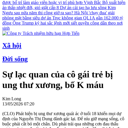
được bố trí làm giáo viên hoặc vị trí phù hợp
Vịnh Bắc Bộ xuất hiện
áp thấp nhiệt đới, gió giật cấp 8
Dự án cải tạo hạ lưu sông Kim
Ngưu sau nửa năm thi công giờ ra sao?
Hà Nội 'chạy đua' giải
phóng mặt bằng siêu dự án Trục không gian QL1A gần 162.000 tỷ
đồng
Ông Trump ký hai sắc lệnh mới siết quyền công dân theo nơi
sinh
Xã hội
Đời sống
Sự lạc quan của cô gái trẻ bị
ung thư xương, bố K máu
Kim Long
13/05/2026 07:20
(CLO) Phát hiện bị ung thư xương quái ác ở tuổi 18 khiến mọi dự
định của Nguyễn Thị Dung đành gác lại. Để níu giữ mạng sống, cô
buộc phải cắt bỏ một chân. Dù phải trải qua những cơn đau thấu