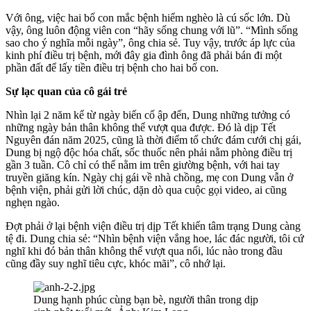
Với ông, việc hai bố con mắc bệnh hiểm nghèo là cú sốc lớn. Dù
vậy, ông luôn động viên con “hãy sống chung với lũ”. “Mình sống
sao cho ý nghĩa mỗi ngày”, ông chia sẻ. Tuy vậy, trước áp lực của
kinh phí điều trị bệnh, mới đây gia đình ông đã phải bán đi một
phần đất để lấy tiền điều trị bệnh cho hai bố con.
Sự lạc quan của cô gái trẻ
Nhìn lại 2 năm kể từ ngày biến cố ập đến, Dung những tưởng có
những ngày bản thân không thể vượt qua được. Đó là dịp Tết
Nguyên đán năm 2025, cũng là thời điểm tổ chức đám cưới chị gái,
Dung bị ngộ độc hóa chất, sốc thuốc nên phải nằm phòng điều trị
gần 3 tuần. Cô chỉ có thể nằm im trên giường bệnh, với hai tay
truyền giăng kín. Ngày chị gái về nhà chồng, mẹ con Dung vẫn ở
bệnh viện, phải gửi lời chúc, dặn dò qua cuộc gọi video, ai cũng
nghẹn ngào.
Đợt phải ở lại bệnh viện điều trị dịp Tết khiến tâm trạng Dung càng
tệ đi. Dung chia sẻ: “Nhìn bệnh viện vắng hoe, lác đác người, tôi cứ
nghĩ khi đó bản thân không thể vượt qua nổi, lúc nào trong đầu
cũng đầy suy nghĩ tiêu cực, khóc mãi”, cô nhớ lại.
Dung hạnh phúc cùng bạn bè, người thân trong dịp