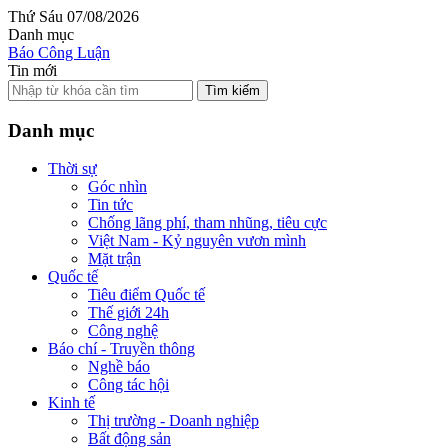
Thứ Sáu 07/08/2026
Danh mục
Báo Công Luận
Tin mới
Tìm kiếm
Danh mục
Thời sự
Góc nhìn
Tin tức
Chống lãng phí, tham nhũng, tiêu cực
Việt Nam - Kỷ nguyên vươn mình
Mặt trận
Quốc tế
Tiêu điểm Quốc tế
Thế giới 24h
Công nghệ
Báo chí - Truyền thông
Nghề báo
Công tác hội
Kinh tế
Thị trường - Doanh nghiệp
Bất động sản