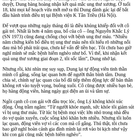
duyệt, Dung bàng hoàng nhận kết quả mắc ung thư xương. Ở tuổi
18, khi mọi kế hoạch vừa mới mở ra thì Dung đành gác lại để bắt
đầu hành trình điều trị tại Bệnh viện K Tân Triều (Hà Nội).
Để vượt qua những ngày tháng đó là điều khủng khiếp đối với cô
gái trẻ. Nhất là hơn 4 năm qua, bố của cô – ông Nguyễn Khắc Lý
(SN 1973) cũng đang chống chọi với bệnh ung thư máu. “Nhiều
năm chứng kiến bố điều trị ung thư máu nên tôi hiểu rõ những nỗi
đau mà bố phải trải qua, chưa kể vấn đề tiền bạc. Tôi chưa bao giờ
nghĩ mình sẽ mắc bệnh hiểm nghèo như bố. Vì thế, khi nhận kết
quả ung thư xương giai đoạn 2, tôi sốc lắm”, Dung nhớ lại.
Nhưng rồi, khi nhìn mẹ suy sụp, Dung lại tự động viên tinh thần
mình cố gắng, sống lạc quan hơn để người thân bình tâm. Dung
chia sẻ, chính sự lạc quan của bố đã tiếp thêm động lực để bản thân
không rơi vào tuyệt vọng, buông xuôi. Cô cũng được nhiều bạn bè,
họ hàng động viên, hàng ngày gọi điện an ủi và tâm sự.
Ngồi cạnh cô con gái với đầu trọc lóc, ông Lý không khỏi xúc
động. Ông trầm ngâm: “Từ người khỏe mạnh, sức khỏe tôi giảm sút
vì bị ung thư máu. Từ lúc bị bệnh mọi việc lớn nhỏ trong nhà đều
do vợ quán xuyến, cuộc sống khó khăn hơn nhiều. Nhưng tôi luôn
lạc quan, động viên vợ vì các con mà cố gắng. Thú thật, tôi chưa
bao giờ nghĩ hoàn cảnh gia đình mình lại rơi vào bi kịch như vậy
khi con gái cũng mắc bệnh hiểm nghèo”.