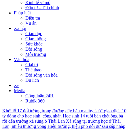
Kinh tế vĩ mô
Đầu tư - Tài chính
Pháp luật
Điều tra
Vụ án
Xã hội
Giáo dục
Giao thông
Sức khỏe
Đời sống
Môi trường
Văn hóa
Giải trí
Thể thao
Đời sống văn hóa
Du lịch
Xe
Media
Công luận 24H
Rubik 360
Khởi tố 17 đối tượng trong đường dây bán ma túy "cỏ" giao dịch 10
tỷ đồng cho học sinh, công nhân
Học sinh 14 tuổi bắn chết ông bà
rồi đến trường xả súng ở Thái Lan
Xả súng tại trường học ở Thái
Lan, nhiều thương vong
Hiệu trưởng, hiệu phó dôi dư sau sáp nhập