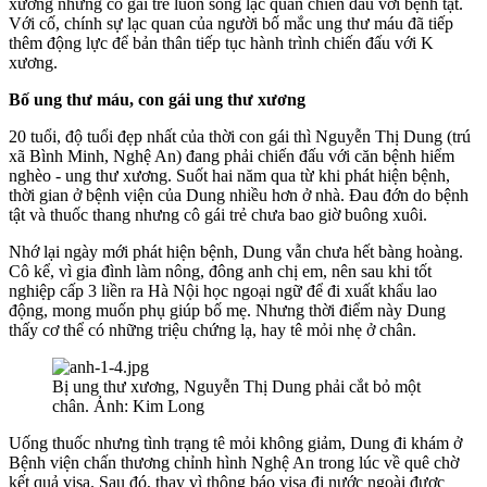
xương nhưng cô gái trẻ luôn sống lạc quan chiến đấu với bệnh tật.
Với cố, chính sự lạc quan của người bố mắc ung thư máu đã tiếp
thêm động lực để bản thân tiếp tục hành trình chiến đấu với K
xương.
Bố ung thư máu, con gái ung thư xương
20 tuổi, độ tuổi đẹp nhất của thời con gái thì Nguyễn Thị Dung (trú
xã Bình Minh, Nghệ An) đang phải chiến đấu với căn bệnh hiểm
nghèo - ung thư xương. Suốt hai năm qua từ khi phát hiện bệnh,
thời gian ở bệnh viện của Dung nhiều hơn ở nhà. Đau đớn do bệnh
tật và thuốc thang nhưng cô gái trẻ chưa bao giờ buông xuôi.
Nhớ lại ngày mới phát hiện bệnh, Dung vẫn chưa hết bàng hoàng.
Cô kể, vì gia đình làm nông, đông anh chị em, nên sau khi tốt
nghiệp cấp 3 liền ra Hà Nội học ngoại ngữ để đi xuất khẩu lao
động, mong muốn phụ giúp bố mẹ. Nhưng thời điểm này Dung
thấy cơ thể có những triệu chứng lạ, hay tê mỏi nhẹ ở chân.
Bị ung thư xương, Nguyễn Thị Dung phải cắt bỏ một
chân. Ảnh: Kim Long
Uống thuốc nhưng tình trạng tê mỏi không giảm, Dung đi khám ở
Bệnh viện chấn thương chỉnh hình Nghệ An trong lúc về quê chờ
kết quả visa. Sau đó, thay vì thông báo visa đi nước ngoài được