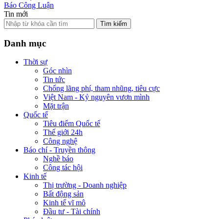
Báo Công Luận
Tin mới
Tìm kiếm
Danh mục
Thời sự
Góc nhìn
Tin tức
Chống lãng phí, tham nhũng, tiêu cực
Việt Nam - Kỷ nguyên vươn mình
Mặt trận
Quốc tế
Tiêu điểm Quốc tế
Thế giới 24h
Công nghệ
Báo chí - Truyền thông
Nghề báo
Công tác hội
Kinh tế
Thị trường - Doanh nghiệp
Bất động sản
Kinh tế vĩ mô
Đầu tư - Tài chính