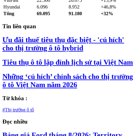
VinFast
22.500
26.075
+15,9%
Hyundai
6.096
8.952
+46,8%
Tổng
69.095
91.180
+32%
Tin liên quan
Ưu đãi thuế tiêu thụ đặc biệt - 'cú hích'
cho thị trường ô tô hybrid
Tiêu thụ ô tô lập đỉnh lịch sử tại Việt Nam
Những ‘cú hích’ chính sách cho thị trường
ô tô Việt Nam năm 2026
Từ khóa :
#Thị trường ô tô
Đọc nhiều
Bảng giá Ford tháng 8/2026: Territory