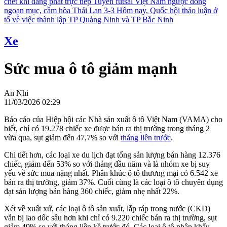
chết khi đang phát trực tiếp
Tuyển futsal Việt Nam ngược dòng
ngoạn mục, cầm hòa Thái Lan 3-3
Hôm nay, Quốc hội thảo luận ở
tổ về việc thành lập TP Quảng Ninh và TP Bắc Ninh
Xe
Sức mua ô tô giảm mạnh
An Nhi
11/03/2026 02:29
Báo cáo của Hiệp hội các Nhà sản xuất ô tô Việt Nam (VAMA) cho
biết, chỉ có 19.278 chiếc xe được bán ra thị trường trong tháng 2
vừa qua, sụt giảm đến 47,7% so với
tháng liền trước
.
Chi tiết hơn, các loại xe du lịch đạt tổng sản lượng bán hàng 12.376
chiếc, giảm đến 53% so với tháng đầu năm và là nhóm xe bị suy
yếu về sức mua nặng nhất. Phân khúc ô tô thương mại có 6.542 xe
bán ra thị trường, giảm 37%. Cuối cùng là các loại ô tô chuyên dụng
đạt sản lượng bán hàng 360 chiếc, giảm nhẹ nhất 22%.
Xét về xuất xứ, các loại ô tô sản xuất, lắp ráp trong nước (CKD)
vẫn bị lao dốc sâu hơn khi chỉ có 9.220 chiếc bán ra thị trường, sụt
giảm 49% so với tháng liền kề trước đó. Các loại ô tô nhập khẩu