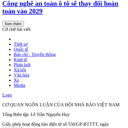
Công nghệ an toàn ô tô sẽ thay đổi hoàn
toàn vào 2029
Xem thêm
Cỡ chữ bài viết:
Thời sự
Quốc tế
Báo chí - Truyền thông
Kinh tế
Pháp luật
Xã hội
Văn hóa
Xe
Media
Logo
CƠ QUAN NGÔN LUẬN CỦA HỘI NHÀ BÁO VIỆT NAM
Tổng Biên tập: Lê Trần Nguyên Huy
Giấy phép hoạt động báo điện tử số 550/GP-BTTTT, ngày