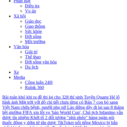
Pháp luật
Điều tra
Vụ án
Xã hội
Giáo dục
Giao thông
Sức khỏe
Đời sống
Môi trường
Văn hóa
Giải trí
Thể thao
Đời sống văn hóa
Du lịch
Xe
Media
Công luận 24H
Rubik 360
Bài toán khó khi ra đề thi lại cho 328 thí sinh Tuyên Quang
Hé lộ
hình ảnh Mặt trời với độ chi tiết chưa từng có
Bán 7 con bò sang
Việt Nam chữa bệnh, người phụ nữ Lào đứng dậy đi lại sau 8 tháng
liệt giường
FIFA xin lỗi vụ 'bán World Cup', Chủ tịch Infantino vẫn
được tín nhiệm
Khởi tố 2 đối tượng "phù phép" hàng ngàn gói
thuốc đông y dởm từ tân dược
TikToker nổi tiếng Mexico bị bắn