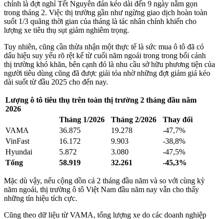
chính là đợt nghỉ Tết Nguyên đán kéo dài đến 9 ngày nằm gọn
trong tháng 2. Việc thị trường gần như ngừng giao dịch hoàn toàn
suốt 1/3 quãng thời gian của tháng là tác nhân chính khiến cho
lượng xe tiêu thụ sụt giảm nghiêm trọng.
Tuy nhiên, cũng cần thừa nhận một thực tế là sức mua ô tô đã có
dấu hiệu suy yếu rõ rệt kể từ cuối năm ngoái trong trong bối cảnh
thị trường khó khăn, bên cạnh đó là nhu cầu sở hữu phương tiện của
người tiêu dùng cũng đã được giải tỏa nhờ những đợt giảm giá kéo
dài suốt từ đầu 2025 cho đến nay.
Lượng ô tô tiêu thụ trên toàn thị trường 2 tháng đầu năm
2026
Tháng 1/2026
Tháng 2/2026
Thay đổi
VAMA
36.875
19.278
-47,7%
VinFast
16.172
9.903
-38,8%
Hyundai
5.872
3.080
-47,5%
Tổng
58.919
32.261
-45,3%
Mặc dù vậy, nếu cộng dồn cả 2 tháng đầu năm và so với cùng kỳ
năm ngoái, thị trường ô tô Việt Nam đầu năm nay vẫn cho thấy
những tín hiệu tích cực.
Cũng theo dữ liệu từ VAMA, tổng lượng xe do các doanh nghiệp