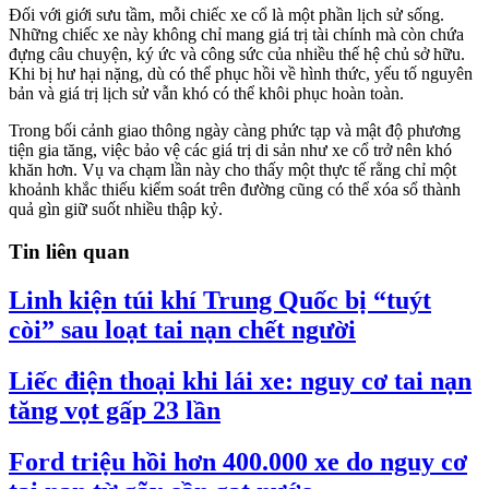
Đối với giới sưu tầm, mỗi chiếc xe cổ là một phần lịch sử sống.
Những chiếc xe này không chỉ mang giá trị tài chính mà còn chứa
đựng câu chuyện, ký ức và công sức của nhiều thế hệ chủ sở hữu.
Khi bị hư hại nặng, dù có thể phục hồi về hình thức, yếu tố nguyên
bản và giá trị lịch sử vẫn khó có thể khôi phục hoàn toàn.
Trong bối cảnh giao thông ngày càng phức tạp và mật độ phương
tiện gia tăng, việc bảo vệ các giá trị di sản như xe cổ trở nên khó
khăn hơn. Vụ va chạm lần này cho thấy một thực tế rằng chỉ một
khoảnh khắc thiếu kiểm soát trên đường cũng có thể xóa sổ thành
quả gìn giữ suốt nhiều thập kỷ.
Tin liên quan
Linh kiện túi khí Trung Quốc bị “tuýt
còi” sau loạt tai nạn chết người
Liếc điện thoại khi lái xe: nguy cơ tai nạn
tăng vọt gấp 23 lần
Ford triệu hồi hơn 400.000 xe do nguy cơ