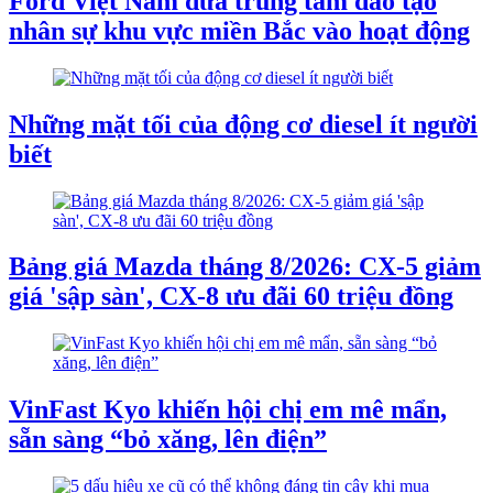
Ford Việt Nam đưa trung tâm đào tạo
nhân sự khu vực miền Bắc vào hoạt động
Những mặt tối của động cơ diesel ít người
biết
Bảng giá Mazda tháng 8/2026: CX-5 giảm
giá 'sập sàn', CX-8 ưu đãi 60 triệu đồng
VinFast Kyo khiến hội chị em mê mẩn,
sẵn sàng “bỏ xăng, lên điện”