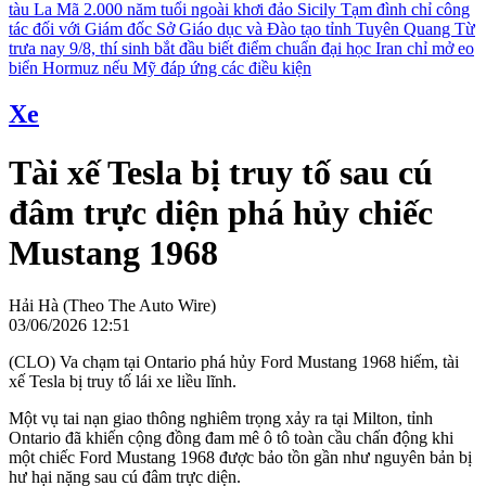
tàu La Mã 2.000 năm tuổi ngoài khơi đảo Sicily
Tạm đình chỉ công
tác đối với Giám đốc Sở Giáo dục và Đào tạo tỉnh Tuyên Quang
Từ
trưa nay 9/8, thí sinh bắt đầu biết điểm chuẩn đại học
Iran chỉ mở eo
biển Hormuz nếu Mỹ đáp ứng các điều kiện
Xe
Tài xế Tesla bị truy tố sau cú
đâm trực diện phá hủy chiếc
Mustang 1968
Hải Hà (Theo The Auto Wire)
03/06/2026 12:51
(CLO) Va chạm tại Ontario phá hủy Ford Mustang 1968 hiếm, tài
xế Tesla bị truy tố lái xe liều lĩnh.
Một vụ tai nạn giao thông nghiêm trọng xảy ra tại Milton, tỉnh
Ontario đã khiến cộng đồng đam mê ô tô toàn cầu chấn động khi
một chiếc Ford Mustang 1968 được bảo tồn gần như nguyên bản bị
hư hại nặng sau cú đâm trực diện.