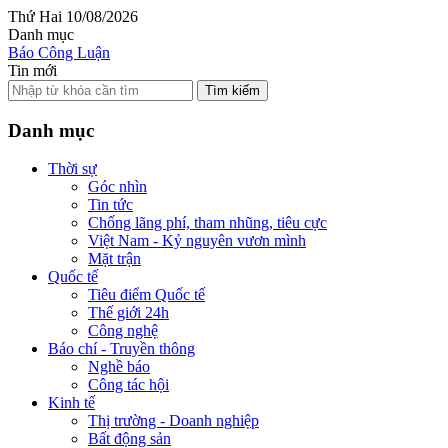
Thứ Hai 10/08/2026
Danh mục
Báo Công Luận
Tin mới
Tìm kiếm
Danh mục
Thời sự
Góc nhìn
Tin tức
Chống lãng phí, tham nhũng, tiêu cực
Việt Nam - Kỷ nguyên vươn mình
Mặt trận
Quốc tế
Tiêu điểm Quốc tế
Thế giới 24h
Công nghệ
Báo chí - Truyền thông
Nghề báo
Công tác hội
Kinh tế
Thị trường - Doanh nghiệp
Bất động sản