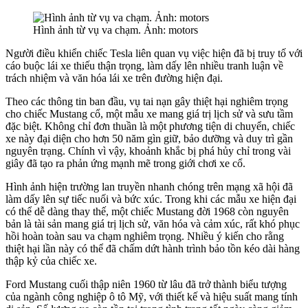
Hình ảnh từ vụ va chạm. Ảnh: motors
Người điều khiển chiếc Tesla liên quan vụ việc hiện đã bị truy tố với
cáo buộc lái xe thiếu thận trọng, làm dấy lên nhiều tranh luận về
trách nhiệm và văn hóa lái xe trên đường hiện đại.
Theo các thông tin ban đầu, vụ tai nạn gây thiệt hại nghiêm trọng
cho chiếc Mustang cổ, một mẫu xe mang giá trị lịch sử và sưu tầm
đặc biệt. Không chỉ đơn thuần là một phương tiện di chuyển, chiếc
xe này đại diện cho hơn 50 năm gìn giữ, bảo dưỡng và duy trì gần
nguyên trạng. Chính vì vậy, khoảnh khắc bị phá hủy chỉ trong vài
giây đã tạo ra phản ứng mạnh mẽ trong giới chơi xe cổ.
Hình ảnh hiện trường lan truyền nhanh chóng trên mạng xã hội đã
làm dấy lên sự tiếc nuối và bức xúc. Trong khi các mẫu xe hiện đại
có thể dễ dàng thay thế, một chiếc Mustang đời 1968 còn nguyên
bản là tài sản mang giá trị lịch sử, văn hóa và cảm xúc, rất khó phục
hồi hoàn toàn sau va chạm nghiêm trọng. Nhiều ý kiến cho rằng
thiệt hại lần này có thể đã chấm dứt hành trình bảo tồn kéo dài hàng
thập kỷ của chiếc xe.
Ford Mustang cuối thập niên 1960 từ lâu đã trở thành biểu tượng
của ngành công nghiệp ô tô Mỹ, với thiết kế và hiệu suất mang tính