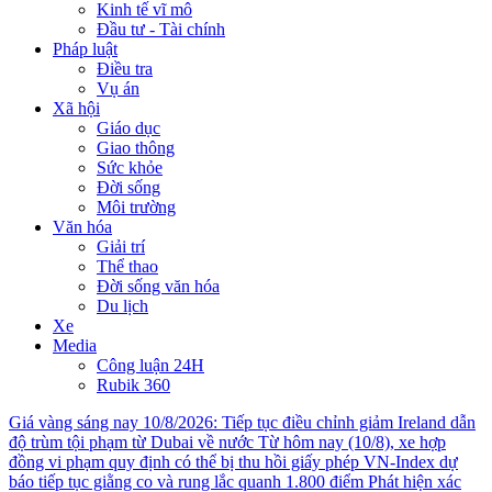
Kinh tế vĩ mô
Đầu tư - Tài chính
Pháp luật
Điều tra
Vụ án
Xã hội
Giáo dục
Giao thông
Sức khỏe
Đời sống
Môi trường
Văn hóa
Giải trí
Thể thao
Đời sống văn hóa
Du lịch
Xe
Media
Công luận 24H
Rubik 360
Giá vàng sáng nay 10/8/2026: Tiếp tục điều chỉnh giảm
Ireland dẫn
độ trùm tội phạm từ Dubai về nước
Từ hôm nay (10/8), xe hợp
đồng vi phạm quy định có thể bị thu hồi giấy phép
VN-Index dự
báo tiếp tục giằng co và rung lắc quanh 1.800 điểm
Phát hiện xác