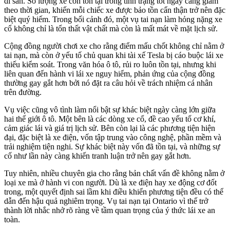
di sản. Số lượng xe còn tồn tại trong tình trạng tốt ngày càng giảm
theo thời gian, khiến mỗi chiếc xe được bảo tồn cẩn thận trở nên đặc
biệt quý hiếm. Trong bối cảnh đó, một vụ tai nạn làm hỏng nặng xe
cổ không chỉ là tổn thất vật chất mà còn là mất mát về mặt lịch sử.
Cộng đồng người chơi xe cho rằng điểm mấu chốt không chỉ nằm ở
tai nạn, mà còn ở yếu tố chủ quan khi tài xế Tesla bị cáo buộc lái xe
thiếu kiểm soát. Trong văn hóa ô tô, rủi ro luôn tồn tại, nhưng khi
liên quan đến hành vi lái xe nguy hiểm, phản ứng của cộng đồng
thường gay gắt hơn bởi nó đặt ra câu hỏi về trách nhiệm cá nhân
trên đường.
Vụ việc cũng vô tình làm nổi bật sự khác biệt ngày càng lớn giữa
hai thế giới ô tô. Một bên là các dòng xe cổ, đề cao yếu tố cơ khí,
cảm giác lái và giá trị lịch sử. Bên còn lại là các phương tiện hiện
đại, đặc biệt là xe điện, vốn tập trung vào công nghệ, phần mềm và
trải nghiệm tiện nghi. Sự khác biệt này vốn đã tồn tại, và những sự
cố như lần này càng khiến tranh luận trở nên gay gắt hơn.
Tuy nhiên, nhiều chuyên gia cho rằng bản chất vấn đề không nằm ở
loại xe mà ở hành vi con người. Dù là xe điện hay xe động cơ đốt
trong, một quyết định sai lầm khi điều khiển phương tiện đều có thể
dẫn đến hậu quả nghiêm trọng. Vụ tai nạn tại Ontario vì thế trở
thành lời nhắc nhở rõ ràng về tầm quan trọng của ý thức lái xe an
toàn.