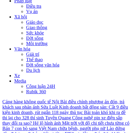
Pháp luật
Điều tra
Vụ án
Xã hội
Giáo dục
Giao thông
Sức khỏe
Đời sống
Môi trường
Văn hóa
Giải trí
Thể thao
Đời sống văn hóa
Du lịch
Xe
Media
Công luận 24H
Rubik 360
Cảng hàng không quốc tế Nội Bài điều chỉnh phương án đón, trả
khách sau phản ánh
Sửa Luật Kinh doanh bất động sản: Cắt 9 điều
kiện kinh doanh, rút ngắn 118 ngày thủ tục
Bài toán khó khi ra đề
thi lại cho 328 thí sinh Tuyên Quang
Công nghệ pin xe điện sắp
thay đổi ra sao?
Hé lộ hình ảnh Mặt trời với độ chi tiết chưa từng có
Bán 7 con bò sang Việt Nam chữa bệnh, người phụ nữ Lào đứng