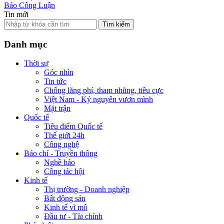
Báo Công Luận
Tin mới
Tìm kiếm
Danh mục
Thời sự
Góc nhìn
Tin tức
Chống lãng phí, tham nhũng, tiêu cực
Việt Nam - Kỷ nguyên vươn mình
Mặt trận
Quốc tế
Tiêu điểm Quốc tế
Thế giới 24h
Công nghệ
Báo chí - Truyền thông
Nghề báo
Công tác hội
Kinh tế
Thị trường - Doanh nghiệp
Bất động sản
Kinh tế vĩ mô
Đầu tư - Tài chính