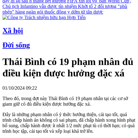
dậy đi lại sau 8 tháng liệt giường
FIFA xin lỗi vụ 'bán World Cup',
Chủ tịch Infantino vẫn được tín nhiệm
Khởi tố 2 đối tượng "phù
phép" hàng ngàn gói thuốc đông y dởm từ tân dược
Xã hội
Đời sống
Thái Bình có 19 phạm nhân đủ
điều kiện được hưởng đặc xá
01/10/2024 09:22
Theo đó, trong đợt này Thái Bình có 19 phạm nhân tại các cơ sở
giam giữ có đủ điều kiện được hưởng đặc xá.
Đây là những phạm nhân có ý thức hướng thiện, cải tạo tốt, quá
trình chấp hành án không có sai phạm, đã chấp hành xong hình phạt
bổ sung, chấp hành được ít nhất 1/2 mức phạt tù có thời hạn; có quá
trình học tập, cải tạo tốt và xếp loại khá trở lên.