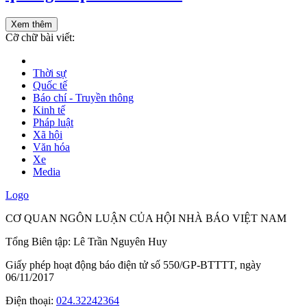
Xem thêm
Cỡ chữ bài viết:
Thời sự
Quốc tế
Báo chí - Truyền thông
Kinh tế
Pháp luật
Xã hội
Văn hóa
Xe
Media
Logo
CƠ QUAN NGÔN LUẬN CỦA HỘI NHÀ BÁO VIỆT NAM
Tổng Biên tập: Lê Trần Nguyên Huy
Giấy phép hoạt động báo điện tử số 550/GP-BTTTT, ngày
06/11/2017
Điện thoại:
024.32242364