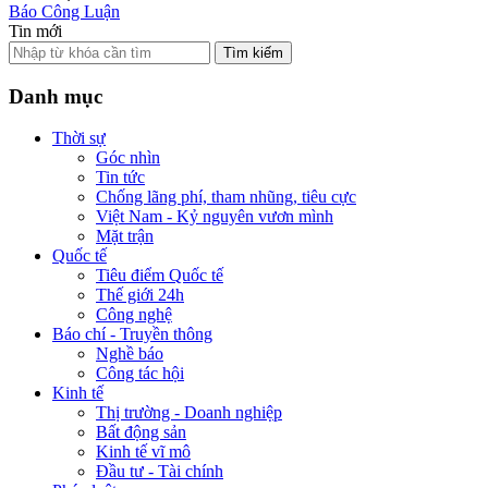
Báo Công Luận
Tin mới
Tìm kiếm
Danh mục
Thời sự
Góc nhìn
Tin tức
Chống lãng phí, tham nhũng, tiêu cực
Việt Nam - Kỷ nguyên vươn mình
Mặt trận
Quốc tế
Tiêu điểm Quốc tế
Thế giới 24h
Công nghệ
Báo chí - Truyền thông
Nghề báo
Công tác hội
Kinh tế
Thị trường - Doanh nghiệp
Bất động sản
Kinh tế vĩ mô
Đầu tư - Tài chính