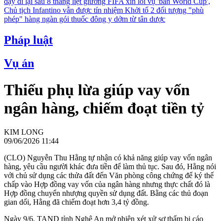
dậy đi lại sau 8 tháng liệt giường
FIFA xin lỗi vụ 'bán World Cup',
Chủ tịch Infantino vẫn được tín nhiệm
Khởi tố 2 đối tượng "phù
phép" hàng ngàn gói thuốc đông y dởm từ tân dược
Pháp luật
Vụ án
Thiếu phụ lừa giúp vay vốn
ngân hàng, chiếm đoạt tiền tỷ
KIM LONG
09/06/2026 11:44
(CLO) Nguyễn Thu Hằng tự nhận có khả năng giúp vay vốn ngân
hàng, yêu cầu người khác đưa tiền để làm thủ tục. Sau đó, Hằng nói
với chủ sử dụng các thửa đất đến Văn phòng công chứng để ký thế
chấp vào Hợp đồng vay vốn của ngân hàng nhưng thực chất đó là
Hợp đồng chuyển nhượng quyền sử dụng đất. Bằng các thủ đoạn
gian dối, Hằng đã chiếm đoạt hơn 3,4 tỷ đồng.
Ngày 9/6, TAND tỉnh Nghệ An mở phiên xét xử sơ thẩm bị cáo