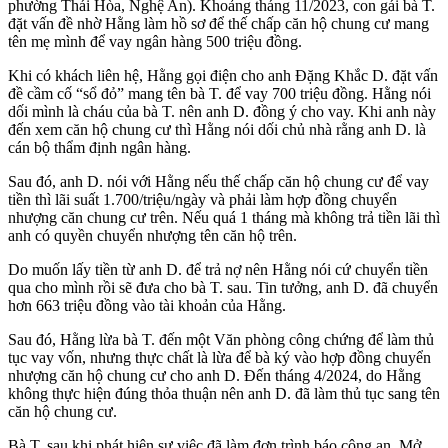
phường Thái Hòa, Nghệ An). Khoảng tháng 11/2023, con gái bà T.
đặt vấn đề nhờ Hằng làm hồ sơ để thế chấp căn hộ chung cư mang
tên mẹ mình để vay ngân hàng 500 triệu đồng.
Khi có khách liên hệ, Hằng gọi điện cho anh Đặng Khắc D. đặt vấn
đề cầm cố “sổ đỏ” mang tên bà T. để vay 700 triệu đồng. Hằng nói
dối mình là cháu của bà T. nên anh D. đồng ý cho vay. Khi anh này
đến xem căn hộ chung cư thì Hằng nói dối chủ nhà rằng anh D. là
cán bộ thẩm định ngân hàng.
Sau đó, anh D. nói với Hằng nếu thế chấp căn hộ chung cư để vay
tiền thì lãi suất 1.700/triệu/ngày và phải làm hợp đồng chuyển
nhượng căn chung cư trên. Nếu quá 1 tháng mà không trả tiền lãi thì
anh có quyền chuyển nhượng tên căn hộ trên.
Do muốn lấy tiền từ anh D. để trả nợ nên Hằng nói cứ chuyển tiền
qua cho mình rồi sẽ đưa cho bà T. sau. Tin tưởng, anh D. đã chuyển
hơn 663 triệu đồng vào tài khoản của Hằng.
Sau đó, Hằng lừa bà T. đến một Văn phòng công chứng để làm thủ
tục vay vốn, nhưng thực chất là lừa để bà ký vào hợp đồng chuyển
nhượng căn hộ chung cư cho anh D. Đến tháng 4/2024, do Hằng
không thực hiện đúng thỏa thuận nên anh D. đã làm thủ tục sang tên
căn hộ chung cư.
Bà T. sau khi phát hiện sự việc đã làm đơn trình báo công an. Mở