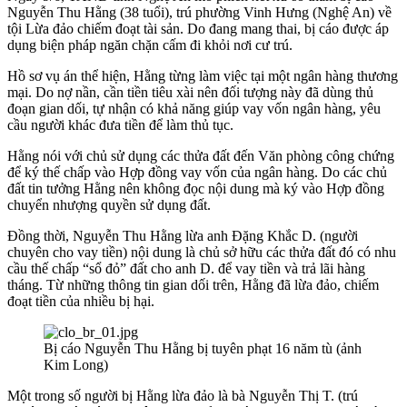
Nguyễn Thu Hằng (38 tuổi), trú phường Vinh Hưng (Nghệ An) về
tội Lừa đảo chiếm đoạt tài sản. Do đang mang thai, bị cáo được áp
dụng biện pháp ngăn chặn cấm đi khỏi nơi cư trú.
Hồ sơ vụ án thể hiện, Hằng từng làm việc tại một ngân hàng thương
mại. Do nợ nần, cần tiền tiêu xài nên đối tượng này đã dùng thủ
đoạn gian dối, tự nhận có khả năng giúp vay vốn ngân hàng, yêu
cầu người khác đưa tiền để làm thủ tục.
Hằng nói với chủ sử dụng các thửa đất đến Văn phòng công chứng
để ký thế chấp vào Hợp đồng vay vốn của ngân hàng. Do các chủ
đất tin tưởng Hằng nên không đọc nội dung mà ký vào Hợp đồng
chuyển nhượng quyền sử dụng đất.
Đồng thời, Nguyễn Thu Hằng lừa anh Đặng Khắc D. (người
chuyên cho vay tiền) nội dung là chủ sở hữu các thửa đất đó có nhu
cầu thế chấp “sổ đỏ” đất cho anh D. để vay tiền và trả lãi hàng
tháng. Từ những thông tin gian dối trên, Hằng đã lừa đảo, chiếm
đoạt tiền của nhiều bị hại.
Bị cáo Nguyễn Thu Hằng bị tuyên phạt 16 năm tù (ảnh
Kim Long)
Một trong số người bị Hằng lừa đảo là bà Nguyễn Thị T. (trú