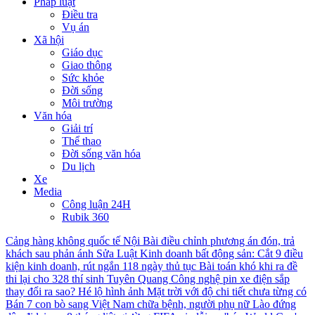
Pháp luật
Điều tra
Vụ án
Xã hội
Giáo dục
Giao thông
Sức khỏe
Đời sống
Môi trường
Văn hóa
Giải trí
Thể thao
Đời sống văn hóa
Du lịch
Xe
Media
Công luận 24H
Rubik 360
Cảng hàng không quốc tế Nội Bài điều chỉnh phương án đón, trả
khách sau phản ánh
Sửa Luật Kinh doanh bất động sản: Cắt 9 điều
kiện kinh doanh, rút ngắn 118 ngày thủ tục
Bài toán khó khi ra đề
thi lại cho 328 thí sinh Tuyên Quang
Công nghệ pin xe điện sắp
thay đổi ra sao?
Hé lộ hình ảnh Mặt trời với độ chi tiết chưa từng có
Bán 7 con bò sang Việt Nam chữa bệnh, người phụ nữ Lào đứng