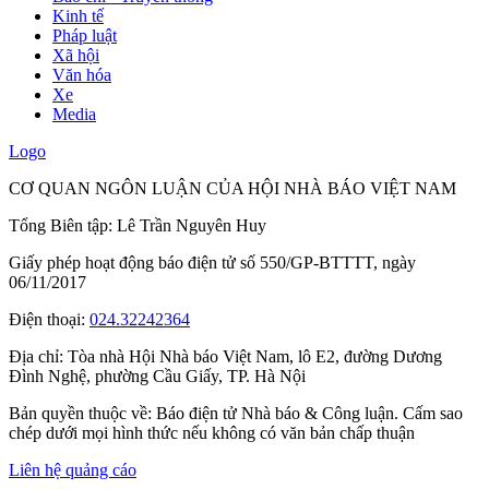
Kinh tế
Pháp luật
Xã hội
Văn hóa
Xe
Media
Logo
CƠ QUAN NGÔN LUẬN CỦA HỘI NHÀ BÁO VIỆT NAM
Tổng Biên tập: Lê Trần Nguyên Huy
Giấy phép hoạt động báo điện tử số 550/GP-BTTTT, ngày
06/11/2017
Điện thoại:
024.32242364
Địa chỉ:
Tòa nhà Hội Nhà báo Việt Nam, lô E2, đường Dương
Đình Nghệ, phường Cầu Giấy, TP. Hà Nội
Bản quyền thuộc về: Báo điện tử Nhà báo & Công luận. Cấm sao
chép dưới mọi hình thức nếu không có văn bản chấp thuận
Liên hệ quảng cáo