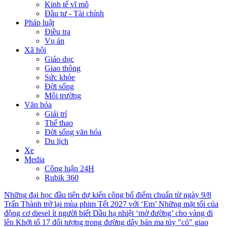
Kinh tế vĩ mô
Đầu tư - Tài chính
Pháp luật
Điều tra
Vụ án
Xã hội
Giáo dục
Giao thông
Sức khỏe
Đời sống
Môi trường
Văn hóa
Giải trí
Thể thao
Đời sống văn hóa
Du lịch
Xe
Media
Công luận 24H
Rubik 360
Những đại học đầu tiên dự kiến công bố điểm chuẩn từ ngày 9/8
Trấn Thành trở lại mùa phim Tết 2027 với ‘Em’
Những mặt tối của
động cơ diesel ít người biết
Dầu hạ nhiệt ‘mở đường’ cho vàng đi
lên
Khởi tố 17 đối tượng trong đường dây bán ma túy "cỏ" giao