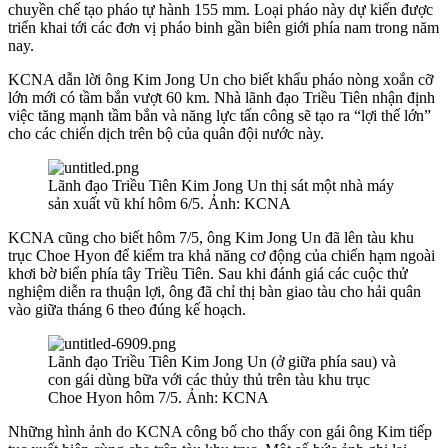
chuyền chế tạo pháo tự hành 155 mm. Loại pháo này dự kiến được
triển khai tới các đơn vị pháo binh gần biên giới phía nam trong năm
nay.
KCNA dẫn lời ông Kim Jong Un cho biết khẩu pháo nòng xoắn cỡ
lớn mới có tầm bắn vượt 60 km. Nhà lãnh đạo Triều Tiên nhận định
việc tăng mạnh tầm bắn và năng lực tấn công sẽ tạo ra “lợi thế lớn”
cho các chiến dịch trên bộ của quân đội nước này.
Lãnh đạo Triều Tiên Kim Jong Un thị sát một nhà máy
sản xuất vũ khí hôm 6/5. Ảnh: KCNA
KCNA cũng cho biết hôm 7/5, ông Kim Jong Un đã lên tàu khu
trục Choe Hyon để kiểm tra khả năng cơ động của chiến hạm ngoài
khơi bờ biển phía tây Triều Tiên. Sau khi đánh giá các cuộc thử
nghiệm diễn ra thuận lợi, ông đã chỉ thị bàn giao tàu cho hải quân
vào giữa tháng 6 theo đúng kế hoạch.
Lãnh đạo Triều Tiên Kim Jong Un (ở giữa phía sau) và
con gái dùng bữa với các thủy thủ trên tàu khu trục
Choe Hyon hôm 7/5. Ảnh: KCNA
Những hình ảnh do KCNA công bố cho thấy con gái ông Kim tiếp