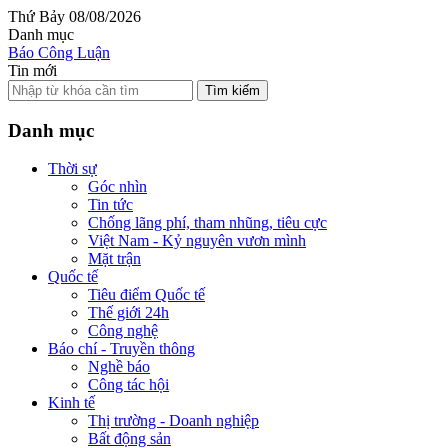
Thứ Bảy 08/08/2026
Danh mục
Báo Công Luận
Tin mới
Tìm kiếm
Danh mục
Thời sự
Góc nhìn
Tin tức
Chống lãng phí, tham nhũng, tiêu cực
Việt Nam - Kỷ nguyên vươn mình
Mặt trận
Quốc tế
Tiêu điểm Quốc tế
Thế giới 24h
Công nghệ
Báo chí - Truyền thông
Nghề báo
Công tác hội
Kinh tế
Thị trường - Doanh nghiệp
Bất động sản