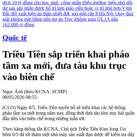
dịch 10 tỷ đồng cho học sinh, công nhân
Hiệu trưởng, hiệu phó dôi
dư sau sáp nhập được bố trí làm giáo viên hoặc vị trí phù hợp
Vịnh
Bắc Bộ xuất hiện áp thấp nhiệt đới, gió giật cấp 8
Hà Nội 'chạy đua'
giải phóng mặt bằng siêu dự án Trục không gian QL1A gần
162.000 tỷ đồng
Quốc tế
Triều Tiên sắp triển khai pháo
tầm xa mới, đưa tàu khu trục
vào biên chế
Ngọc Ánh (theo KCNA, SCMP)
08/05/2026 08:55
(CLO) Ngày 8/5, Triều Tiên tuyên bố sẽ triển khai các hệ thống
pháo tầm xa mới trong năm nay, đồng thời đưa tàu khu trục hải quân
đầu tiên vào biên chế trong những tuần tới.
Theo hãng thông tấn KCNA, Chủ tịch Triều Tiên Kim Jong Un
hôm 6/5 đã tới thăm một nhà máy sản xuất đạn dược để kiểm tra dây