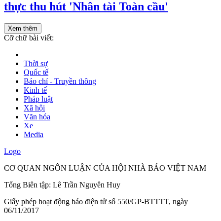
thực thu hút 'Nhân tài Toàn cầu'
Xem thêm
Cỡ chữ bài viết:
Thời sự
Quốc tế
Báo chí - Truyền thông
Kinh tế
Pháp luật
Xã hội
Văn hóa
Xe
Media
Logo
CƠ QUAN NGÔN LUẬN CỦA HỘI NHÀ BÁO VIỆT NAM
Tổng Biên tập: Lê Trần Nguyên Huy
Giấy phép hoạt động báo điện tử số 550/GP-BTTTT, ngày
06/11/2017