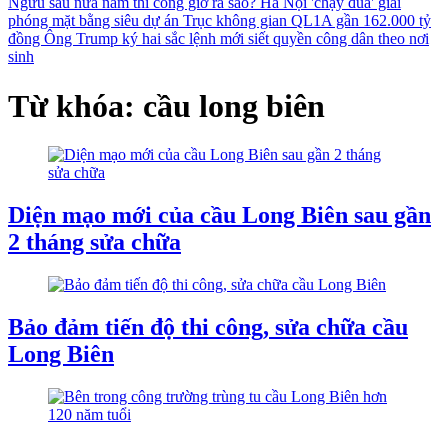
Ngưu sau nửa năm thi công giờ ra sao?
Hà Nội 'chạy đua' giải
phóng mặt bằng siêu dự án Trục không gian QL1A gần 162.000 tỷ
đồng
Ông Trump ký hai sắc lệnh mới siết quyền công dân theo nơi
sinh
Từ khóa: cầu long biên
Diện mạo mới của cầu Long Biên sau gần
2 tháng sửa chữa
Bảo đảm tiến độ thi công, sửa chữa cầu
Long Biên