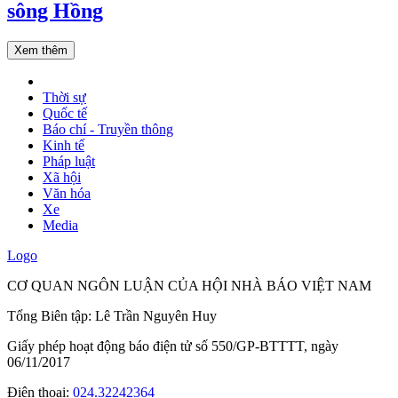
sông Hồng
Xem thêm
Thời sự
Quốc tế
Báo chí - Truyền thông
Kinh tế
Pháp luật
Xã hội
Văn hóa
Xe
Media
Logo
CƠ QUAN NGÔN LUẬN CỦA HỘI NHÀ BÁO VIỆT NAM
Tổng Biên tập: Lê Trần Nguyên Huy
Giấy phép hoạt động báo điện tử số 550/GP-BTTTT, ngày
06/11/2017
Điện thoại:
024.32242364