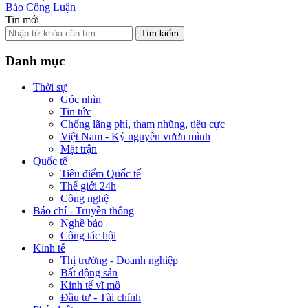
Báo Công Luận
Tin mới
Tìm kiếm
Danh mục
Thời sự
Góc nhìn
Tin tức
Chống lãng phí, tham nhũng, tiêu cực
Việt Nam - Kỷ nguyên vươn mình
Mặt trận
Quốc tế
Tiêu điểm Quốc tế
Thế giới 24h
Công nghệ
Báo chí - Truyền thông
Nghề báo
Công tác hội
Kinh tế
Thị trường - Doanh nghiệp
Bất động sản
Kinh tế vĩ mô
Đầu tư - Tài chính