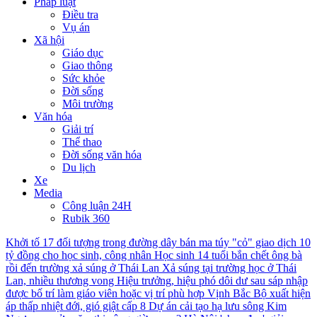
Pháp luật
Điều tra
Vụ án
Xã hội
Giáo dục
Giao thông
Sức khỏe
Đời sống
Môi trường
Văn hóa
Giải trí
Thể thao
Đời sống văn hóa
Du lịch
Xe
Media
Công luận 24H
Rubik 360
Khởi tố 17 đối tượng trong đường dây bán ma túy "cỏ" giao dịch 10
tỷ đồng cho học sinh, công nhân
Học sinh 14 tuổi bắn chết ông bà
rồi đến trường xả súng ở Thái Lan
Xả súng tại trường học ở Thái
Lan, nhiều thương vong
Hiệu trưởng, hiệu phó dôi dư sau sáp nhập
được bố trí làm giáo viên hoặc vị trí phù hợp
Vịnh Bắc Bộ xuất hiện
áp thấp nhiệt đới, gió giật cấp 8
Dự án cải tạo hạ lưu sông Kim