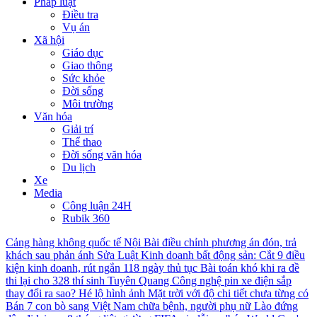
Pháp luật
Điều tra
Vụ án
Xã hội
Giáo dục
Giao thông
Sức khỏe
Đời sống
Môi trường
Văn hóa
Giải trí
Thể thao
Đời sống văn hóa
Du lịch
Xe
Media
Công luận 24H
Rubik 360
Cảng hàng không quốc tế Nội Bài điều chỉnh phương án đón, trả
khách sau phản ánh
Sửa Luật Kinh doanh bất động sản: Cắt 9 điều
kiện kinh doanh, rút ngắn 118 ngày thủ tục
Bài toán khó khi ra đề
thi lại cho 328 thí sinh Tuyên Quang
Công nghệ pin xe điện sắp
thay đổi ra sao?
Hé lộ hình ảnh Mặt trời với độ chi tiết chưa từng có
Bán 7 con bò sang Việt Nam chữa bệnh, người phụ nữ Lào đứng