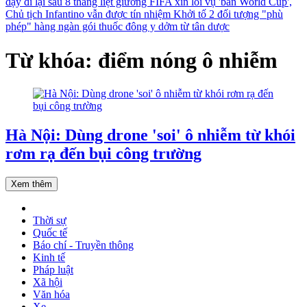
dậy đi lại sau 8 tháng liệt giường
FIFA xin lỗi vụ 'bán World Cup',
Chủ tịch Infantino vẫn được tín nhiệm
Khởi tố 2 đối tượng "phù
phép" hàng ngàn gói thuốc đông y dởm từ tân dược
Từ khóa: điểm nóng ô nhiễm
Hà Nội: Dùng drone 'soi' ô nhiễm từ khói
rơm rạ đến bụi công trường
Xem thêm
Thời sự
Quốc tế
Báo chí - Truyền thông
Kinh tế
Pháp luật
Xã hội
Văn hóa
Xe