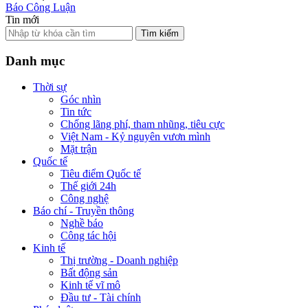
Báo Công Luận
Tin mới
Tìm kiếm
Danh mục
Thời sự
Góc nhìn
Tin tức
Chống lãng phí, tham nhũng, tiêu cực
Việt Nam - Kỷ nguyên vươn mình
Mặt trận
Quốc tế
Tiêu điểm Quốc tế
Thế giới 24h
Công nghệ
Báo chí - Truyền thông
Nghề báo
Công tác hội
Kinh tế
Thị trường - Doanh nghiệp
Bất động sản
Kinh tế vĩ mô
Đầu tư - Tài chính