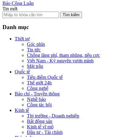
Báo Công Luận
Tin mới
Tìm kiếm
Danh mục
Thời sự
Góc nhìn
Tin tức
Chống lãng phí, tham nhũng, tiêu cực
Việt Nam - Kỷ nguyên vươn mình
Mặt trận
Quốc tế
Tiêu điểm Quốc tế
Thế giới 24h
Công nghệ
Báo chí - Truyền thông
Nghề báo
Công tác hội
Kinh tế
Thị trường - Doanh nghiệp
Bất động sản
Kinh tế vĩ mô
Đầu tư - Tài chính