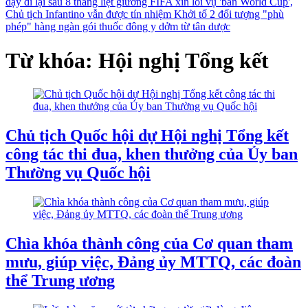
dậy đi lại sau 8 tháng liệt giường
FIFA xin lỗi vụ 'bán World Cup',
Chủ tịch Infantino vẫn được tín nhiệm
Khởi tố 2 đối tượng "phù
phép" hàng ngàn gói thuốc đông y dởm từ tân dược
Từ khóa: Hội nghị Tổng kết
Chủ tịch Quốc hội dự Hội nghị Tổng kết
công tác thi đua, khen thưởng của Ủy ban
Thường vụ Quốc hội
Chìa khóa thành công của Cơ quan tham
mưu, giúp việc, Đảng ủy MTTQ, các đoàn
thể Trung ương