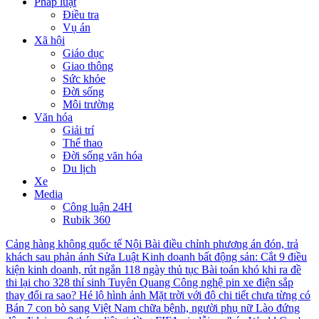
Pháp luật
Điều tra
Vụ án
Xã hội
Giáo dục
Giao thông
Sức khỏe
Đời sống
Môi trường
Văn hóa
Giải trí
Thể thao
Đời sống văn hóa
Du lịch
Xe
Media
Công luận 24H
Rubik 360
Cảng hàng không quốc tế Nội Bài điều chỉnh phương án đón, trả
khách sau phản ánh
Sửa Luật Kinh doanh bất động sản: Cắt 9 điều
kiện kinh doanh, rút ngắn 118 ngày thủ tục
Bài toán khó khi ra đề
thi lại cho 328 thí sinh Tuyên Quang
Công nghệ pin xe điện sắp
thay đổi ra sao?
Hé lộ hình ảnh Mặt trời với độ chi tiết chưa từng có
Bán 7 con bò sang Việt Nam chữa bệnh, người phụ nữ Lào đứng