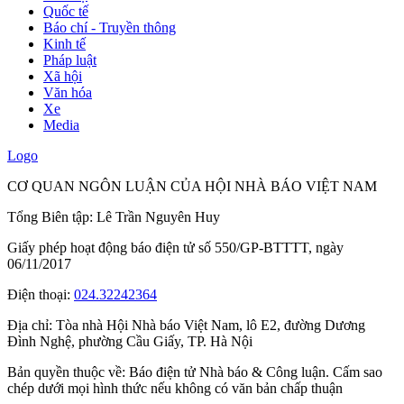
Quốc tế
Báo chí - Truyền thông
Kinh tế
Pháp luật
Xã hội
Văn hóa
Xe
Media
Logo
CƠ QUAN NGÔN LUẬN CỦA HỘI NHÀ BÁO VIỆT NAM
Tổng Biên tập: Lê Trần Nguyên Huy
Giấy phép hoạt động báo điện tử số 550/GP-BTTTT, ngày
06/11/2017
Điện thoại:
024.32242364
Địa chỉ:
Tòa nhà Hội Nhà báo Việt Nam, lô E2, đường Dương
Đình Nghệ, phường Cầu Giấy, TP. Hà Nội
Bản quyền thuộc về: Báo điện tử Nhà báo & Công luận. Cấm sao
chép dưới mọi hình thức nếu không có văn bản chấp thuận