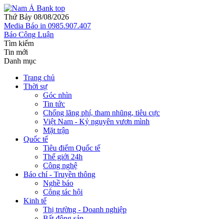
Thứ Bảy 08/08/2026
Media
Báo in
0985.907.407
Báo Công Luận
Tìm kiếm
Tin mới
Danh mục
Trang chủ
Thời sự
Góc nhìn
Tin tức
Chống lãng phí, tham nhũng, tiêu cực
Việt Nam - Kỷ nguyên vươn mình
Mặt trận
Quốc tế
Tiêu điểm Quốc tế
Thế giới 24h
Công nghệ
Báo chí - Truyền thông
Nghề báo
Công tác hội
Kinh tế
Thị trường - Doanh nghiệp
Bất động sản