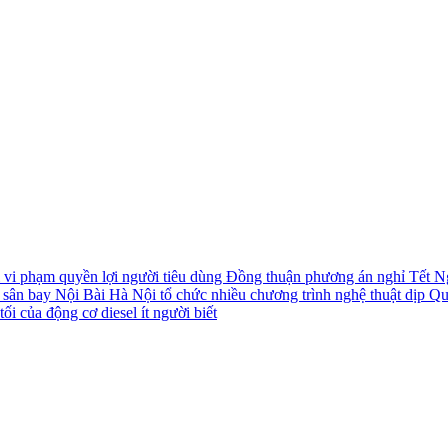
i vi phạm quyền lợi người tiêu dùng
Đồng thuận phương án nghỉ Tết N
i sân bay Nội Bài
Hà Nội tổ chức nhiều chương trình nghệ thuật dịp Q
ối của động cơ diesel ít người biết