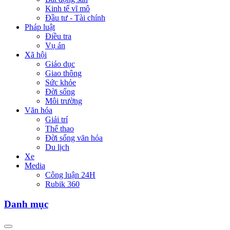
Kinh tế vĩ mô
Đầu tư - Tài chính
Pháp luật
Điều tra
Vụ án
Xã hội
Giáo dục
Giao thông
Sức khỏe
Đời sống
Môi trường
Văn hóa
Giải trí
Thể thao
Đời sống văn hóa
Du lịch
Xe
Media
Công luận 24H
Rubik 360
Danh mục