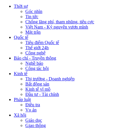
Thời sự
Góc nhìn
Tin tức
Chống lãng phí, tham nhũng, tiêu cực
Việt Nam - Kỷ nguyên vươn mình
Mặt trận
Quốc tế
Tiêu điểm Quốc tế
Thế giới 24h
Công nghệ
Báo chí - Truyền thông
Nghề báo
Công tác hội
Kinh tế
Thị trường - Doanh nghiệp
Bất động sản
Kinh tế vĩ mô
Đầu tư - Tài chính
Pháp luật
Điều tra
Vụ án
Xã hội
Giáo dục
Giao thông