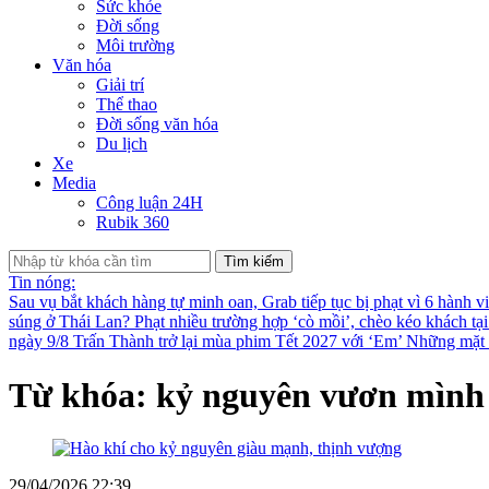
Sức khỏe
Đời sống
Môi trường
Văn hóa
Giải trí
Thể thao
Đời sống văn hóa
Du lịch
Xe
Media
Công luận 24H
Rubik 360
Tìm kiếm
Tin nóng:
Sau vụ bắt khách hàng tự minh oan, Grab tiếp tục bị phạt vì 6 hành v
súng ở Thái Lan?
Phạt nhiều trường hợp ‘cò mồi’, chèo kéo khách tạ
ngày 9/8
Trấn Thành trở lại mùa phim Tết 2027 với ‘Em’
Những mặt t
Từ khóa: kỷ nguyên vươn mình
29/04/2026 22:39