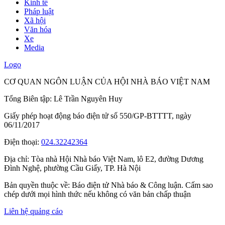
Kinh tế
Pháp luật
Xã hội
Văn hóa
Xe
Media
Logo
CƠ QUAN NGÔN LUẬN CỦA HỘI NHÀ BÁO VIỆT NAM
Tổng Biên tập: Lê Trần Nguyên Huy
Giấy phép hoạt động báo điện tử số 550/GP-BTTTT, ngày
06/11/2017
Điện thoại:
024.32242364
Địa chỉ:
Tòa nhà Hội Nhà báo Việt Nam, lô E2, đường Dương
Đình Nghệ, phường Cầu Giấy, TP. Hà Nội
Bản quyền thuộc về: Báo điện tử Nhà báo & Công luận. Cấm sao
chép dưới mọi hình thức nếu không có văn bản chấp thuận
Liên hệ quảng cáo