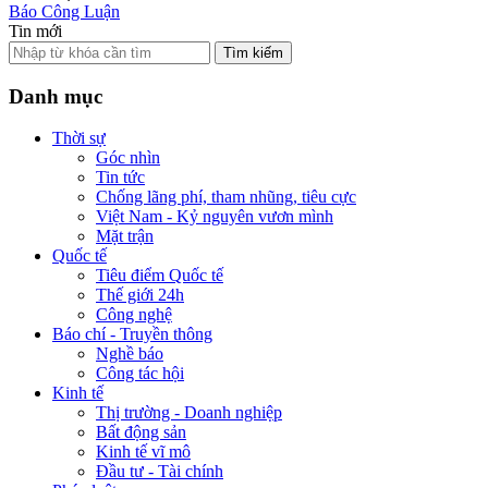
Báo Công Luận
Tin mới
Tìm kiếm
Danh mục
Thời sự
Góc nhìn
Tin tức
Chống lãng phí, tham nhũng, tiêu cực
Việt Nam - Kỷ nguyên vươn mình
Mặt trận
Quốc tế
Tiêu điểm Quốc tế
Thế giới 24h
Công nghệ
Báo chí - Truyền thông
Nghề báo
Công tác hội
Kinh tế
Thị trường - Doanh nghiệp
Bất động sản
Kinh tế vĩ mô
Đầu tư - Tài chính