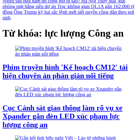
Ngưu sau nửa năm thi công giờ ra sao?
Hà Nội 'chạy đua' giải
phóng mặt bằng siêu dự án Trục không gian QL1A gần 162.000 tỷ
đồng
Ông Trump ký hai sắc lệnh mới siết quyền công dân theo nơi
sinh
Từ khóa: lực lượng Công an
Phim truyền hình 'Kế hoạch CM12' tái
hiện chuyên án phản gián nổi tiếng
Cục Cảnh sát giao thông làm rõ vụ xe
Xpander gắn đèn LED xúc phạm lực
lượng công an