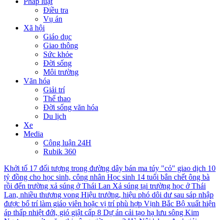
Pháp luật
Điều tra
Vụ án
Xã hội
Giáo dục
Giao thông
Sức khỏe
Đời sống
Môi trường
Văn hóa
Giải trí
Thể thao
Đời sống văn hóa
Du lịch
Xe
Media
Công luận 24H
Rubik 360
Khởi tố 17 đối tượng trong đường dây bán ma túy "cỏ" giao dịch 10
tỷ đồng cho học sinh, công nhân
Học sinh 14 tuổi bắn chết ông bà
rồi đến trường xả súng ở Thái Lan
Xả súng tại trường học ở Thái
Lan, nhiều thương vong
Hiệu trưởng, hiệu phó dôi dư sau sáp nhập
được bố trí làm giáo viên hoặc vị trí phù hợp
Vịnh Bắc Bộ xuất hiện
áp thấp nhiệt đới, gió giật cấp 8
Dự án cải tạo hạ lưu sông Kim