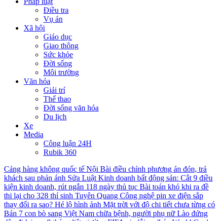
Pháp luật
Điều tra
Vụ án
Xã hội
Giáo dục
Giao thông
Sức khỏe
Đời sống
Môi trường
Văn hóa
Giải trí
Thể thao
Đời sống văn hóa
Du lịch
Xe
Media
Công luận 24H
Rubik 360
Cảng hàng không quốc tế Nội Bài điều chỉnh phương án đón, trả
khách sau phản ánh
Sửa Luật Kinh doanh bất động sản: Cắt 9 điều
kiện kinh doanh, rút ngắn 118 ngày thủ tục
Bài toán khó khi ra đề
thi lại cho 328 thí sinh Tuyên Quang
Công nghệ pin xe điện sắp
thay đổi ra sao?
Hé lộ hình ảnh Mặt trời với độ chi tiết chưa từng có
Bán 7 con bò sang Việt Nam chữa bệnh, người phụ nữ Lào đứng