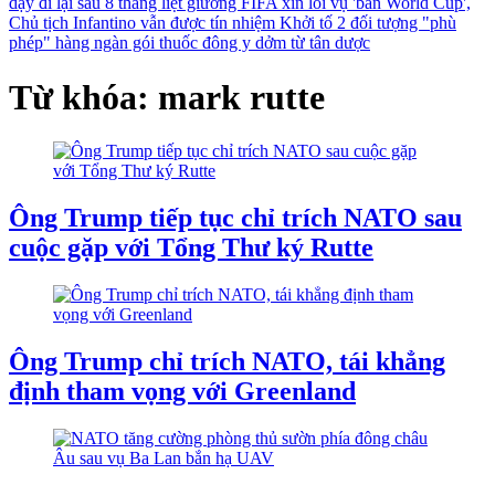
dậy đi lại sau 8 tháng liệt giường
FIFA xin lỗi vụ 'bán World Cup',
Chủ tịch Infantino vẫn được tín nhiệm
Khởi tố 2 đối tượng "phù
phép" hàng ngàn gói thuốc đông y dởm từ tân dược
Từ khóa: mark rutte
Ông Trump tiếp tục chỉ trích NATO sau
cuộc gặp với Tổng Thư ký Rutte
Ông Trump chỉ trích NATO, tái khẳng
định tham vọng với Greenland