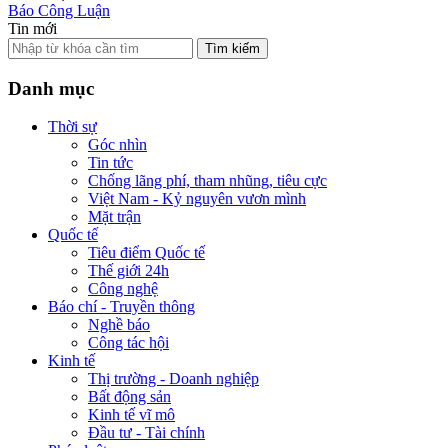
Báo Công Luận
Tin mới
Tìm kiếm
Danh mục
Thời sự
Góc nhìn
Tin tức
Chống lãng phí, tham nhũng, tiêu cực
Việt Nam - Kỷ nguyên vươn mình
Mặt trận
Quốc tế
Tiêu điểm Quốc tế
Thế giới 24h
Công nghệ
Báo chí - Truyền thông
Nghề báo
Công tác hội
Kinh tế
Thị trường - Doanh nghiệp
Bất động sản
Kinh tế vĩ mô
Đầu tư - Tài chính