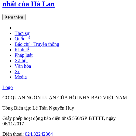
nhất của Hà Lan
Xem thêm
Thời sự
Quốc tế
Báo chí - Truyền thông
Kinh tế
Pháp luật
Xã hội
Văn hóa
Xe
Media
Logo
CƠ QUAN NGÔN LUẬN CỦA HỘI NHÀ BÁO VIỆT NAM
Tổng Biên tập: Lê Trần Nguyên Huy
Giấy phép hoạt động báo điện tử số 550/GP-BTTTT, ngày
06/11/2017
Điện thoại:
024.32242364