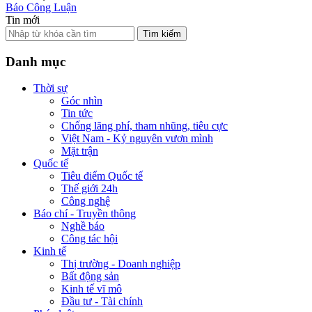
Báo Công Luận
Tin mới
Tìm kiếm
Danh mục
Thời sự
Góc nhìn
Tin tức
Chống lãng phí, tham nhũng, tiêu cực
Việt Nam - Kỷ nguyên vươn mình
Mặt trận
Quốc tế
Tiêu điểm Quốc tế
Thế giới 24h
Công nghệ
Báo chí - Truyền thông
Nghề báo
Công tác hội
Kinh tế
Thị trường - Doanh nghiệp
Bất động sản
Kinh tế vĩ mô
Đầu tư - Tài chính