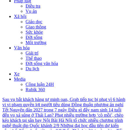
Pháp luật
Điều tra
Vụ án
Xã hội
Giáo dục
Giao thông
Sức khỏe
Đời sống
Môi trường
Văn hóa
Giải trí
Thể thao
Đời sống văn hóa
Du lịch
Xe
Media
Công luận 24H
Rubik 360
Sau vụ bắt khách hàng tự minh oan, Grab tiếp tục bị phạt vì 6 hành
vi vi phạm quyền lợi người tiêu dùng
Đồng thuận phương án nghỉ
Tết Nguyên đán 2027 trong 7 ngày
Điều gì đẩy nam sinh 14 tuổi
đến vụ xả súng ở Thái Lan?
Phạt nhiều trường hợp ‘cò mồi’, chèo
kéo khách tại sân bay Nội Bài
Hà Nội tổ chức nhiều chương trình
nghệ thuật dịp Quốc khánh 2/9
Những đại học đầu tiên dự kiến