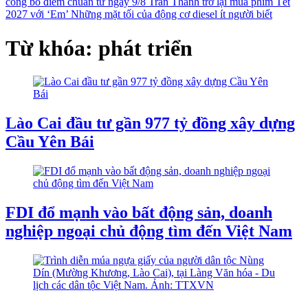
công bố điểm chuẩn từ ngày 9/8
Trấn Thành trở lại mùa phim Tết
2027 với ‘Em’
Những mặt tối của động cơ diesel ít người biết
Từ khóa: phát triển
Lào Cai đầu tư gần 977 tỷ đồng xây dựng
Cầu Yên Bái
FDI đổ mạnh vào bất động sản, doanh
nghiệp ngoại chủ động tìm đến Việt Nam