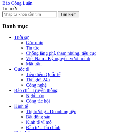
Báo Công Luận
Tin mới
Tìm kiếm
Danh mục
Thời sự
Góc nhìn
Tin tức
Chống lãng phí, tham nhũng, tiêu cực
Việt Nam - Kỷ nguyên vươn mình
Mặt trận
Quốc tế
Tiêu điểm Quốc tế
Thế giới 24h
Công nghệ
Báo chí - Truyền thông
Nghề báo
Công tác hội
Kinh tế
Thị trường - Doanh nghiệp
Bất động sản
Kinh tế vĩ mô
Đầu tư - Tài chính