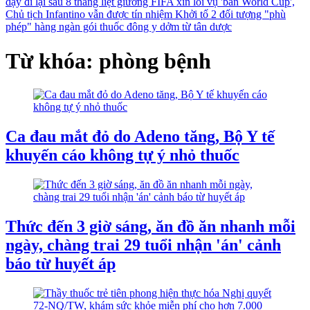
dậy đi lại sau 8 tháng liệt giường
FIFA xin lỗi vụ 'bán World Cup',
Chủ tịch Infantino vẫn được tín nhiệm
Khởi tố 2 đối tượng "phù
phép" hàng ngàn gói thuốc đông y dởm từ tân dược
Từ khóa: phòng bệnh
Ca đau mắt đỏ do Adeno tăng, Bộ Y tế
khuyến cáo không tự ý nhỏ thuốc
Thức đến 3 giờ sáng, ăn đồ ăn nhanh mỗi
ngày, chàng trai 29 tuổi nhận 'án' cảnh
báo từ huyết áp