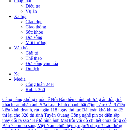
Pháp luật
Điều tra
Vụ án
Xã hội
Giáo dục
Giao thông
Sức khỏe
Đời sống
Môi trường
Văn hóa
Giải trí
Thể thao
Đời sống văn hóa
Du lịch
Xe
Media
Công luận 24H
Rubik 360
Cảng hàng không quốc tế Nội Bài điều chỉnh phương án đón, trả
khách sau phản ánh
Sửa Luật Kinh doanh bất động sản: Cắt 9 điều
kiện kinh doanh, rút ngắn 118 ngày thủ tục
Bài toán khó khi ra đề
thi lại cho 328 thí sinh Tuyên Quang
Công nghệ pin xe điện sắp
thay đổi ra sao?
Hé lộ hình ảnh Mặt trời với độ chi tiết chưa từng có
Bán 7 con bò sang Việt Nam chữa bệnh, người phụ nữ Lào đứng