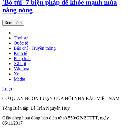
'Bỏ túi' 7 biện pháp để khỏe mạnh mùa
nắng nóng
Xem thêm
Thời sự
Quốc tế
Báo chí - Truyền thông
Kinh tế
Pháp luật
Xã hội
Văn hóa
Xe
Media
Logo
CƠ QUAN NGÔN LUẬN CỦA HỘI NHÀ BÁO VIỆT NAM
Tổng Biên tập: Lê Trần Nguyên Huy
Giấy phép hoạt động báo điện tử số 550/GP-BTTTT, ngày
06/11/2017