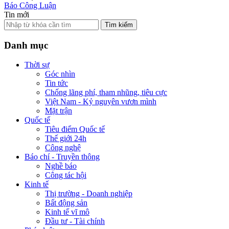
Báo Công Luận
Tin mới
Tìm kiếm
Danh mục
Thời sự
Góc nhìn
Tin tức
Chống lãng phí, tham nhũng, tiêu cực
Việt Nam - Kỷ nguyên vươn mình
Mặt trận
Quốc tế
Tiêu điểm Quốc tế
Thế giới 24h
Công nghệ
Báo chí - Truyền thông
Nghề báo
Công tác hội
Kinh tế
Thị trường - Doanh nghiệp
Bất động sản
Kinh tế vĩ mô
Đầu tư - Tài chính