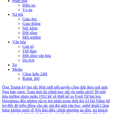
Pháp luật
Điều tra
Vụ án
Xã hội
Giáo dục
Giao thông
Sức khỏe
Đời sống
Môi trường
Văn hóa
Giải trí
Thể thao
Đời sống văn hóa
Du lịch
Xe
Media
Công luận 24H
Rubik 360
Ông Trump ký hai sắc lệnh mới siết quyền công dân theo nơi sinh
Nga bán vàng: Toan tính tài chính hay sức ép ngân sách?
Bí mật
hậu trường phim ngắn 1952 kể về thiết kế xe Ford
Từ bài học
Hiroshima đến những rủi ro hạt nhân trong thời đại AI
Đà Nẵng hỗ
trợ đến 40 triệu đồng cho tác giả đạt giải văn học, nghệ thuật
Cảng
hàng không quốc tế Nội Bài điều chỉnh phương án đón, trả khách