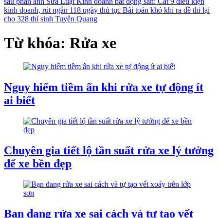
sau phản ánh
Sửa Luật Kinh doanh bất động sản: Cắt 9 điều kiện
kinh doanh, rút ngắn 118 ngày thủ tục
Bài toán khó khi ra đề thi lại
cho 328 thí sinh Tuyên Quang
Từ khóa: Rửa xe
Nguy hiểm tiềm ẩn khi rửa xe tự động ít
ai biết
Chuyên gia tiết lộ tần suất rửa xe lý tưởng
để xe bền đẹp
Bạn đang rửa xe sai cách và tự tạo vết