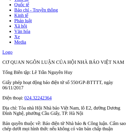
Quốc tế
Báo chí - Truyền thông
Kinh tế
Pháp luật
Xã hội
Văn hóa
Xe
Media
Logo
CƠ QUAN NGÔN LUẬN CỦA HỘI NHÀ BÁO VIỆT NAM
Tổng Biên tập: Lê Trần Nguyên Huy
Giấy phép hoạt động báo điện tử số 550/GP-BTTTT, ngày
06/11/2017
Điện thoại:
024.32242364
Địa chỉ:
Tòa nhà Hội Nhà báo Việt Nam, lô E2, đường Dương
Đình Nghệ, phường Cầu Giấy, TP. Hà Nội
Bản quyền thuộc về: Báo điện tử Nhà báo & Công luận. Cấm sao
chép dưới mọi hình thức nếu không có văn bản chấp thuận