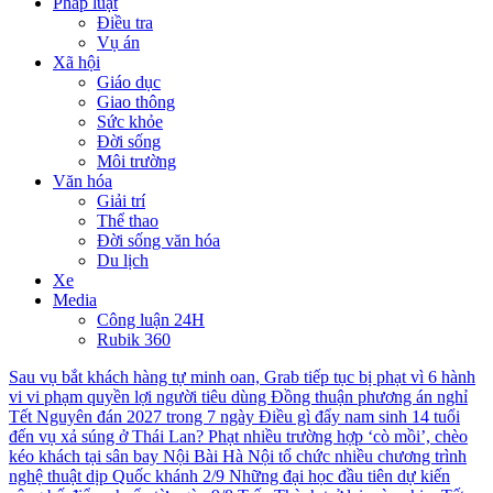
Pháp luật
Điều tra
Vụ án
Xã hội
Giáo dục
Giao thông
Sức khỏe
Đời sống
Môi trường
Văn hóa
Giải trí
Thể thao
Đời sống văn hóa
Du lịch
Xe
Media
Công luận 24H
Rubik 360
Sau vụ bắt khách hàng tự minh oan, Grab tiếp tục bị phạt vì 6 hành
vi vi phạm quyền lợi người tiêu dùng
Đồng thuận phương án nghỉ
Tết Nguyên đán 2027 trong 7 ngày
Điều gì đẩy nam sinh 14 tuổi
đến vụ xả súng ở Thái Lan?
Phạt nhiều trường hợp ‘cò mồi’, chèo
kéo khách tại sân bay Nội Bài
Hà Nội tổ chức nhiều chương trình
nghệ thuật dịp Quốc khánh 2/9
Những đại học đầu tiên dự kiến