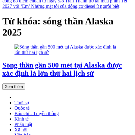
công bố điểm chuẩn từ ngày 9/8
Trấn Thành trở lại mùa phim Tết
2027 với ‘Em’
Những mặt tối của động cơ diesel ít người biết
Từ khóa: sóng thần Alaska
2025
Sóng thần gần 500 mét tại Alaska được
xác định là lớn thứ hai lịch sử
Xem thêm
Thời sự
Quốc tế
Báo chí - Truyền thông
Kinh tế
Pháp luật
Xã hội