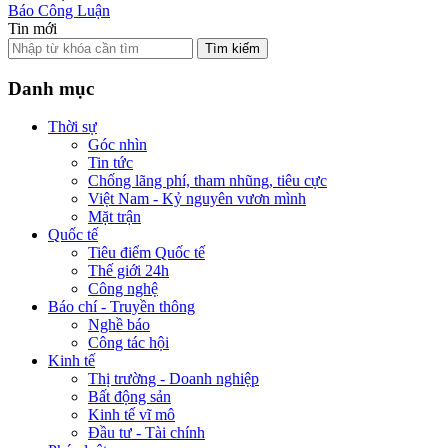
Báo Công Luận
Tin mới
Tìm kiếm
Danh mục
Thời sự
Góc nhìn
Tin tức
Chống lãng phí, tham nhũng, tiêu cực
Việt Nam - Kỷ nguyên vươn mình
Mặt trận
Quốc tế
Tiêu điểm Quốc tế
Thế giới 24h
Công nghệ
Báo chí - Truyền thông
Nghề báo
Công tác hội
Kinh tế
Thị trường - Doanh nghiệp
Bất động sản
Kinh tế vĩ mô
Đầu tư - Tài chính