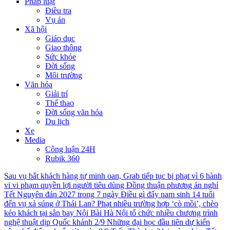
Pháp luật
Điều tra
Vụ án
Xã hội
Giáo dục
Giao thông
Sức khỏe
Đời sống
Môi trường
Văn hóa
Giải trí
Thể thao
Đời sống văn hóa
Du lịch
Xe
Media
Công luận 24H
Rubik 360
Sau vụ bắt khách hàng tự minh oan, Grab tiếp tục bị phạt vì 6 hành
vi vi phạm quyền lợi người tiêu dùng
Đồng thuận phương án nghỉ
Tết Nguyên đán 2027 trong 7 ngày
Điều gì đẩy nam sinh 14 tuổi
đến vụ xả súng ở Thái Lan?
Phạt nhiều trường hợp ‘cò mồi’, chèo
kéo khách tại sân bay Nội Bài
Hà Nội tổ chức nhiều chương trình
nghệ thuật dịp Quốc khánh 2/9
Những đại học đầu tiên dự kiến