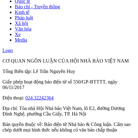
Quốc tế
Báo chí - Truyền thông
Kinh tế
Pháp luật
Xã hội
Văn hóa
Xe
Media
Logo
CƠ QUAN NGÔN LUẬN CỦA HỘI NHÀ BÁO VIỆT NAM
Tổng Biên tập: Lê Trần Nguyên Huy
Giấy phép hoạt động báo điện tử số 550/GP-BTTTT, ngày
06/11/2017
Điện thoại:
024.32242364
Địa chỉ:
Tòa nhà Hội Nhà báo Việt Nam, lô E2, đường Dương
Đình Nghệ, phường Cầu Giấy, TP. Hà Nội
Bản quyền thuộc về: Báo điện tử Nhà báo & Công luận. Cấm sao
chép dưới mọi hình thức nếu không có văn bản chấp thuận