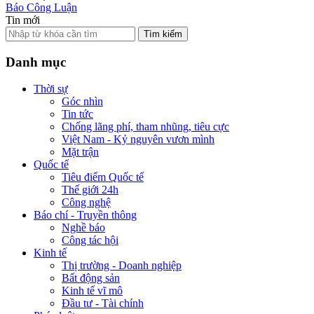
Báo Công Luận
Tin mới
Tìm kiếm
Danh mục
Thời sự
Góc nhìn
Tin tức
Chống lãng phí, tham nhũng, tiêu cực
Việt Nam - Kỷ nguyên vươn mình
Mặt trận
Quốc tế
Tiêu điểm Quốc tế
Thế giới 24h
Công nghệ
Báo chí - Truyền thông
Nghề báo
Công tác hội
Kinh tế
Thị trường - Doanh nghiệp
Bất động sản
Kinh tế vĩ mô
Đầu tư - Tài chính