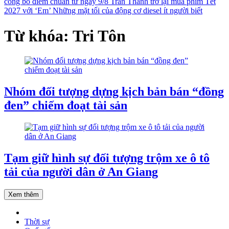
công bố điểm chuẩn từ ngày 9/8
Trấn Thành trở lại mùa phim Tết
2027 với ‘Em’
Những mặt tối của động cơ diesel ít người biết
Từ khóa: Tri Tôn
Nhóm đối tượng dựng kịch bản bán “đồng
đen” chiếm đoạt tài sản
Tạm giữ hình sự đối tượng trộm xe ô tô
tải của người dân ở An Giang
Xem thêm
Thời sự