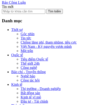
Báo Công Luận
Tin mới
Tìm kiếm
Danh mục
Thời sự
Góc nhìn
Tin tức
Chống lãng phí, tham nhũng, tiêu cực
Việt Nam - Kỷ nguyên vươn mình
Mặt trận
Quốc tế
Tiêu điểm Quốc tế
Thế giới 24h
Công nghệ
Báo chí - Truyền thông
Nghề báo
Công tác hội
Kinh tế
Thị trường - Doanh nghiệp
Bất động sản
Kinh tế vĩ mô
Đầu tư - Tài chính