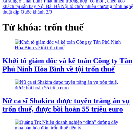
xả súng ở Thái Lan?
Phạt nhiều trường hợp ‘cò mồi’, chèo kéo
khách tại sân bay Nội Bài
Hà Nội tổ chức nhiều chương trình nghệ
thuật dịp Quốc khánh 2/9
Từ khóa: trốn thuế
Khởi tố giám đốc và kế toán Công ty Tân
Phú Ninh Hòa Bình về tội trốn thuế
Nữ ca sĩ Shakira được tuyên trắng án vụ
trốn thuế, được bồi hoàn 55 triệu euro