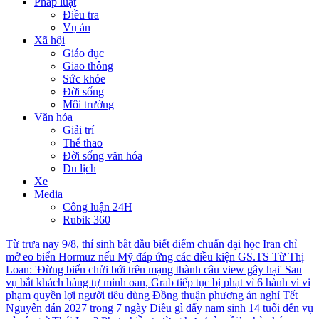
Pháp luật
Điều tra
Vụ án
Xã hội
Giáo dục
Giao thông
Sức khỏe
Đời sống
Môi trường
Văn hóa
Giải trí
Thể thao
Đời sống văn hóa
Du lịch
Xe
Media
Công luận 24H
Rubik 360
Từ trưa nay 9/8, thí sinh bắt đầu biết điểm chuẩn đại học
Iran chỉ
mở eo biển Hormuz nếu Mỹ đáp ứng các điều kiện
GS.TS Từ Thị
Loan: 'Đừng biến chửi bới trên mạng thành câu view gây hại'
Sau
vụ bắt khách hàng tự minh oan, Grab tiếp tục bị phạt vì 6 hành vi vi
phạm quyền lợi người tiêu dùng
Đồng thuận phương án nghỉ Tết
Nguyên đán 2027 trong 7 ngày
Điều gì đẩy nam sinh 14 tuổi đến vụ