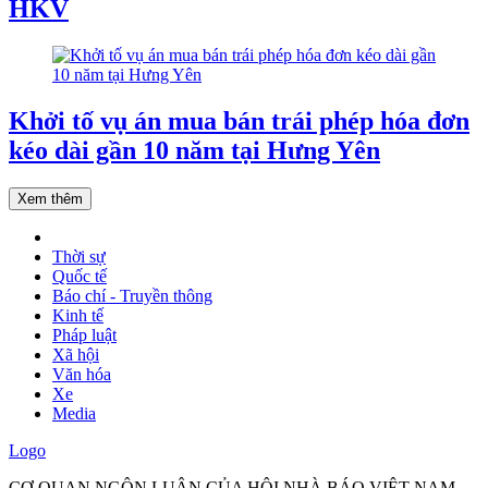
HKV
Khởi tố vụ án mua bán trái phép hóa đơn
kéo dài gần 10 năm tại Hưng Yên
Xem thêm
Thời sự
Quốc tế
Báo chí - Truyền thông
Kinh tế
Pháp luật
Xã hội
Văn hóa
Xe
Media
Logo
CƠ QUAN NGÔN LUẬN CỦA HỘI NHÀ BÁO VIỆT NAM