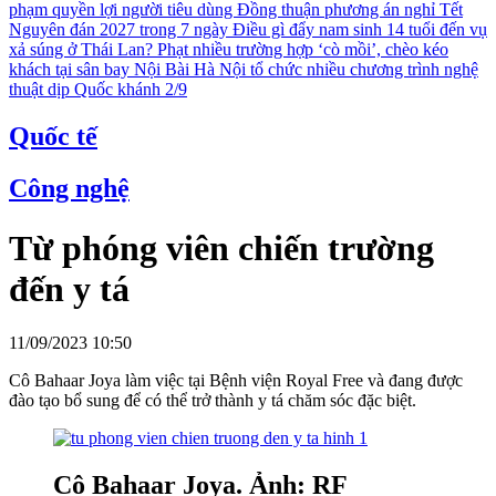
phạm quyền lợi người tiêu dùng
Đồng thuận phương án nghỉ Tết
Nguyên đán 2027 trong 7 ngày
Điều gì đẩy nam sinh 14 tuổi đến vụ
xả súng ở Thái Lan?
Phạt nhiều trường hợp ‘cò mồi’, chèo kéo
khách tại sân bay Nội Bài
Hà Nội tổ chức nhiều chương trình nghệ
thuật dịp Quốc khánh 2/9
Quốc tế
Công nghệ
Từ phóng viên chiến trường
đến y tá
11/09/2023 10:50
Cô Bahaar Joya làm việc tại Bệnh viện Royal Free và đang được
đào tạo bổ sung để có thể trở thành y tá chăm sóc đặc biệt.
Cô Bahaar Joya. Ảnh: RF