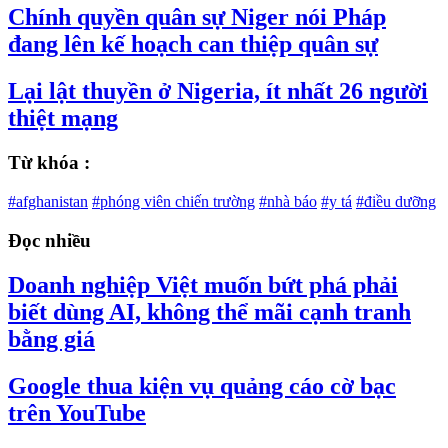
Chính quyền quân sự Niger nói Pháp
đang lên kế hoạch can thiệp quân sự
Lại lật thuyền ở Nigeria, ít nhất 26 người
thiệt mạng
Từ khóa :
#afghanistan
#phóng viên chiến trường
#nhà báo
#y tá
#điều dưỡng
Đọc nhiều
Doanh nghiệp Việt muốn bứt phá phải
biết dùng AI, không thể mãi cạnh tranh
bằng giá
Google thua kiện vụ quảng cáo cờ bạc
trên YouTube