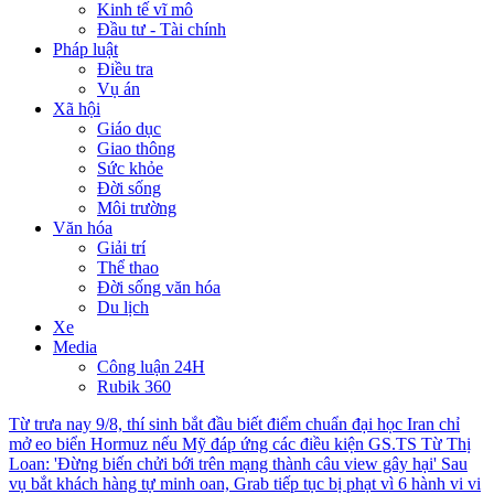
Kinh tế vĩ mô
Đầu tư - Tài chính
Pháp luật
Điều tra
Vụ án
Xã hội
Giáo dục
Giao thông
Sức khỏe
Đời sống
Môi trường
Văn hóa
Giải trí
Thể thao
Đời sống văn hóa
Du lịch
Xe
Media
Công luận 24H
Rubik 360
Từ trưa nay 9/8, thí sinh bắt đầu biết điểm chuẩn đại học
Iran chỉ
mở eo biển Hormuz nếu Mỹ đáp ứng các điều kiện
GS.TS Từ Thị
Loan: 'Đừng biến chửi bới trên mạng thành câu view gây hại'
Sau
vụ bắt khách hàng tự minh oan, Grab tiếp tục bị phạt vì 6 hành vi vi