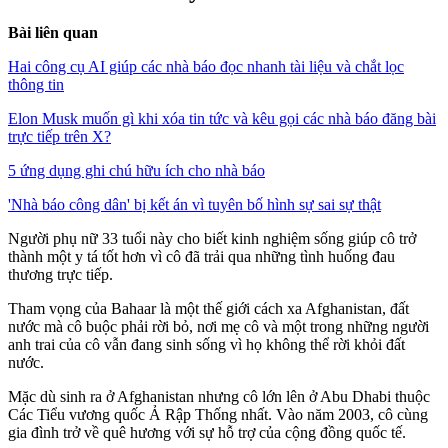
Bài liên quan
Hai công cụ AI giúp các nhà báo đọc nhanh tài liệu và chắt lọc
thông tin
Elon Musk muốn gì khi xóa tin tức và kêu gọi các nhà báo đăng bài
trực tiếp trên X?
5 ứng dụng ghi chú hữu ích cho nhà báo
'Nhà báo công dân' bị kết án vì tuyên bố hình sự sai sự thật
Người phụ nữ 33 tuổi này cho biết kinh nghiệm sống giúp cô trở
thành một y tá tốt hơn vì cô đã trải qua những tình huống đau
thương trực tiếp.
Tham vọng của Bahaar là một thế giới cách xa Afghanistan, đất
nước mà cô buộc phải rời bỏ, nơi mẹ cô và một trong những người
anh trai của cô vẫn đang sinh sống vì họ không thể rời khỏi đất
nước.
Mặc dù sinh ra ở Afghanistan nhưng cô lớn lên ở Abu Dhabi thuộc
Các Tiểu vương quốc Ả Rập Thống nhất. Vào năm 2003, cô cùng
gia đình trở về quê hương với sự hỗ trợ của cộng đồng quốc tế.