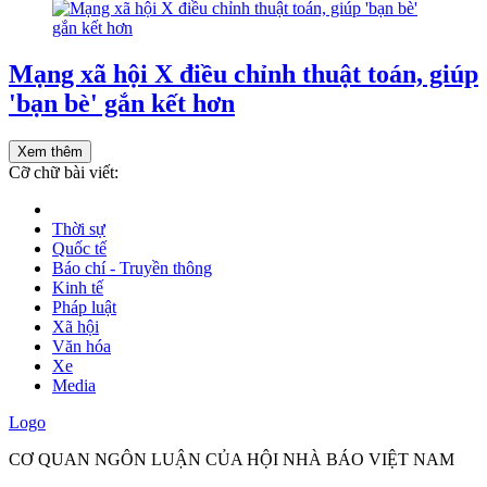
Mạng xã hội X điều chỉnh thuật toán, giúp
'bạn bè' gắn kết hơn
Xem thêm
Cỡ chữ bài viết:
Thời sự
Quốc tế
Báo chí - Truyền thông
Kinh tế
Pháp luật
Xã hội
Văn hóa
Xe
Media
Logo
CƠ QUAN NGÔN LUẬN CỦA HỘI NHÀ BÁO VIỆT NAM