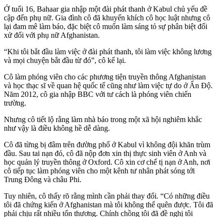
Ở tuổi 16, Bahaar gia nhập một đài phát thanh ở Kabul chủ yếu đề
cập đến phụ nữ. Gia đình cô đã khuyến khích cô học luật nhưng cô
lại đam mê làm báo, đặc biệt cô muốn làm sáng tỏ sự phân biệt đối
xử đối với phụ nữ Afghanistan.
“Khi tôi bắt đầu làm việc ở đài phát thanh, tôi làm việc không lương
và mọi chuyện bắt đầu từ đó”, cô kể lại.
Cô làm phóng viên cho các phương tiện truyền thông Afghanistan
và học thạc sĩ về quan hệ quốc tế cũng như làm việc tự do ở Ấn Độ.
Năm 2012, cô gia nhập BBC với tư cách là phóng viên chiến
trường.
Nhưng cô tiết lộ rằng làm nhà báo trong một xã hội nghiêm khắc
như vậy là điều không hề dễ dàng.
Cô đã từng bị đâm trên đường phố ở Kabul vì không đội khăn trùm
đầu. Sau tai nạn đó, cô đã nộp đơn xin thị thực sinh viên ở Anh và
học quản lý truyền thông ở Oxford. Cô xin cơ chế tị nạn ở Anh, nơi
cô tiếp tục làm phóng viên cho một kênh tư nhân phát sóng tới
Trung Đông và châu Phi.
Tuy nhiên, cô thấy rõ rằng mình cần phải thay đổi. “Có những điều
tôi đã chứng kiến ở Afghanistan mà tôi không thể quên được. Tôi đã
phải chịu rất nhiều tổn thương. Chính chồng tôi đã đề nghị tôi