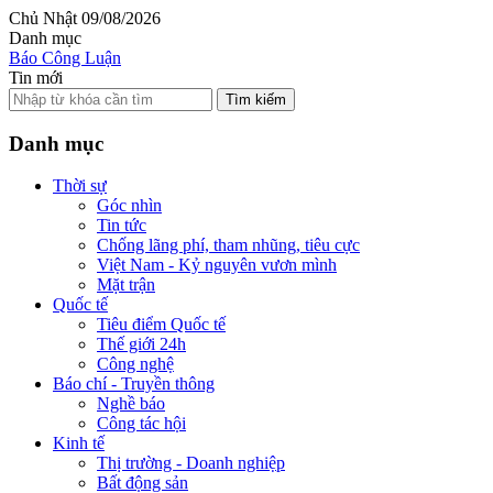
Chủ Nhật 09/08/2026
Danh mục
Báo Công Luận
Tin mới
Tìm kiếm
Danh mục
Thời sự
Góc nhìn
Tin tức
Chống lãng phí, tham nhũng, tiêu cực
Việt Nam - Kỷ nguyên vươn mình
Mặt trận
Quốc tế
Tiêu điểm Quốc tế
Thế giới 24h
Công nghệ
Báo chí - Truyền thông
Nghề báo
Công tác hội
Kinh tế
Thị trường - Doanh nghiệp
Bất động sản