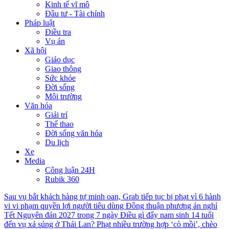
Kinh tế vĩ mô
Đầu tư - Tài chính
Pháp luật
Điều tra
Vụ án
Xã hội
Giáo dục
Giao thông
Sức khỏe
Đời sống
Môi trường
Văn hóa
Giải trí
Thể thao
Đời sống văn hóa
Du lịch
Xe
Media
Công luận 24H
Rubik 360
Sau vụ bắt khách hàng tự minh oan, Grab tiếp tục bị phạt vì 6 hành
vi vi phạm quyền lợi người tiêu dùng
Đồng thuận phương án nghỉ
Tết Nguyên đán 2027 trong 7 ngày
Điều gì đẩy nam sinh 14 tuổi
đến vụ xả súng ở Thái Lan?
Phạt nhiều trường hợp ‘cò mồi’, chèo