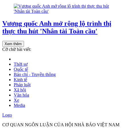
Vương quốc Anh mở rộng lộ trình thị
thực thu hút 'Nhân tài Toàn cầu'
Xem thêm
Cỡ chữ bài viết:
Thời sự
Quốc tế
Báo chí - Truyền thông
Kinh tế
Pháp luật
Xã hội
Văn hóa
Xe
Media
Logo
CƠ QUAN NGÔN LUẬN CỦA HỘI NHÀ BÁO VIỆT NAM