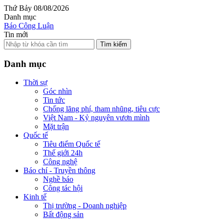
Thứ Bảy 08/08/2026
Danh mục
Báo Công Luận
Tin mới
Tìm kiếm
Danh mục
Thời sự
Góc nhìn
Tin tức
Chống lãng phí, tham nhũng, tiêu cực
Việt Nam - Kỷ nguyên vươn mình
Mặt trận
Quốc tế
Tiêu điểm Quốc tế
Thế giới 24h
Công nghệ
Báo chí - Truyền thông
Nghề báo
Công tác hội
Kinh tế
Thị trường - Doanh nghiệp
Bất động sản