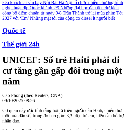
kéo khách tại sân bay Nội Bài
Hà Nội tổ chức nhiều chương trình
nghệ thuật dịp Quốc khánh 2/9
Những đại học đầu tiên dự kiến
công bố điểm chuẩn từ ngày 9/8
Trấn Thành trở lại mùa phim Tết
2027 với ‘Em’
Những mặt tối của động cơ diesel ít người biết
Quốc tế
Thế giới 24h
UNICEF: Số trẻ Haiti phải di
cư tăng gần gấp đôi trong một
năm
Cao Phong (theo Reuters, CNA)
09/10/2025 08:26
Cơ quan này ước tính rằng hơn 6 triệu người dân Haiti, chiếm hơn
một nửa dân số, trong đó bao gồm 3,3 triệu trẻ em, hiện cần hỗ trợ
nhân đạo.