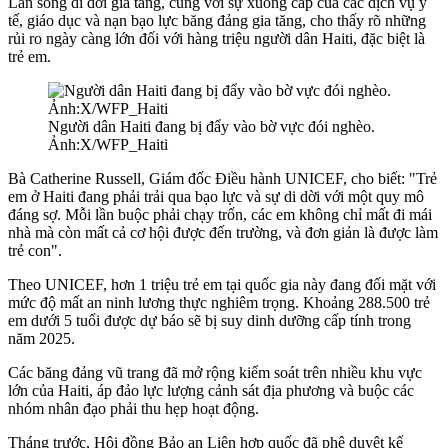
Làn sóng di dời gia tăng, cùng với sự xuống cấp của các dịch vụ y
tế, giáo dục và nạn bạo lực băng đảng gia tăng, cho thấy rõ những
rủi ro ngày càng lớn đối với hàng triệu người dân Haiti, đặc biệt là
trẻ em.
Người dân Haiti đang bị đẩy vào bờ vực đói nghèo.
Ảnh:X/WFP_Haiti
Bà Catherine Russell, Giám đốc Điều hành UNICEF, cho biết: "Trẻ
em ở Haiti đang phải trải qua bạo lực và sự di dời với một quy mô
đáng sợ. Mỗi lần buộc phải chạy trốn, các em không chỉ mất đi mái
nhà mà còn mất cả cơ hội được đến trường, và đơn giản là được làm
trẻ con".
Theo UNICEF, hơn 1 triệu trẻ em tại quốc gia này đang đối mặt với
mức độ mất an ninh lương thực nghiêm trọng. Khoảng 288.500 trẻ
em dưới 5 tuổi được dự báo sẽ bị suy dinh dưỡng cấp tính trong
năm 2025.
Các băng đảng vũ trang đã mở rộng kiểm soát trên nhiều khu vực
lớn của Haiti, áp đảo lực lượng cảnh sát địa phương và buộc các
nhóm nhân đạo phải thu hẹp hoạt động.
Tháng trước, Hội đồng Bảo an Liên hợp quốc đã phê duyệt kế