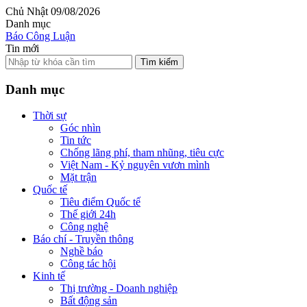
Chủ Nhật 09/08/2026
Danh mục
Báo Công Luận
Tin mới
Tìm kiếm
Danh mục
Thời sự
Góc nhìn
Tin tức
Chống lãng phí, tham nhũng, tiêu cực
Việt Nam - Kỷ nguyên vươn mình
Mặt trận
Quốc tế
Tiêu điểm Quốc tế
Thế giới 24h
Công nghệ
Báo chí - Truyền thông
Nghề báo
Công tác hội
Kinh tế
Thị trường - Doanh nghiệp
Bất động sản