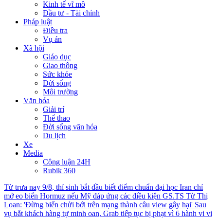
Kinh tế vĩ mô
Đầu tư - Tài chính
Pháp luật
Điều tra
Vụ án
Xã hội
Giáo dục
Giao thông
Sức khỏe
Đời sống
Môi trường
Văn hóa
Giải trí
Thể thao
Đời sống văn hóa
Du lịch
Xe
Media
Công luận 24H
Rubik 360
Từ trưa nay 9/8, thí sinh bắt đầu biết điểm chuẩn đại học
Iran chỉ
mở eo biển Hormuz nếu Mỹ đáp ứng các điều kiện
GS.TS Từ Thị
Loan: 'Đừng biến chửi bới trên mạng thành câu view gây hại'
Sau
vụ bắt khách hàng tự minh oan, Grab tiếp tục bị phạt vì 6 hành vi vi