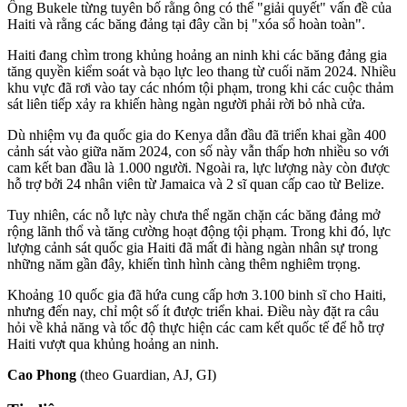
Ông Bukele từng tuyên bố rằng ông có thể "giải quyết" vấn đề của
Haiti và rằng các băng đảng tại đây cần bị "xóa sổ hoàn toàn".
Haiti đang chìm trong khủng hoảng an ninh khi các băng đảng gia
tăng quyền kiểm soát và bạo lực leo thang từ cuối năm 2024. Nhiều
khu vực đã rơi vào tay các nhóm tội phạm, trong khi các cuộc thảm
sát liên tiếp xảy ra khiến hàng ngàn người phải rời bỏ nhà cửa.
Dù nhiệm vụ đa quốc gia do Kenya dẫn đầu đã triển khai gần 400
cảnh sát vào giữa năm 2024, con số này vẫn thấp hơn nhiều so với
cam kết ban đầu là 1.000 người. Ngoài ra, lực lượng này còn được
hỗ trợ bởi 24 nhân viên từ Jamaica và 2 sĩ quan cấp cao từ Belize.
Tuy nhiên, các nỗ lực này chưa thể ngăn chặn các băng đảng mở
rộng lãnh thổ và tăng cường hoạt động tội phạm. Trong khi đó, lực
lượng cảnh sát quốc gia Haiti đã mất đi hàng ngàn nhân sự trong
những năm gần đây, khiến tình hình càng thêm nghiêm trọng.
Khoảng 10 quốc gia đã hứa cung cấp hơn 3.100 binh sĩ cho Haiti,
nhưng đến nay, chỉ một số ít được triển khai. Điều này đặt ra câu
hỏi về khả năng và tốc độ thực hiện các cam kết quốc tế để hỗ trợ
Haiti vượt qua khủng hoảng an ninh.
Cao Phong
(theo Guardian, AJ, GI)