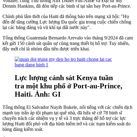
Voltaire, cùng Thủ tướng Alix Didier Fils-Aime và Đại sứ Mỹ
Dennis Hankins, đã đón tiếp các binh sĩ tại sân bay Port-au-Prince.
Chính phủ lâm thời của Haiti đã thông báo trên mạng xã hội: "Họ
đến để tăng cường Lực lượng Đa quốc gia trong cuộc chiến chống
lại các băng đảng và vũ khí tại đất nước này".
Tổng thống Guatemala Bernardo Arevalo vào tháng 9/2024 đã cam
kết gửi 150 cảnh sát quân sự cùng trang thiết bị hỗ trợ. Tuy nhiên,
đây mới chỉ là nhóm đầu tiên được triển khai.
Lực lượng cảnh sát Kenya tuần
tra một khu phố ở Port-au-Prince,
Haiti. Ảnh: GI
Tổng thống El Salvador Nayib Bukele, nổi tiếng với các chiến dịch
mạnh tay trấn áp tội phạm tại quê nhà, đã hứa sẽ cử 78 binh sĩ
chuyên trách các nhiệm vụ y tế và 3 trực thăng để hỗ trợ các lực
lượng Haiti đối phó với địa hình hiểm trở và các trạm kiểm soát do
băng đảng kiểm soát.