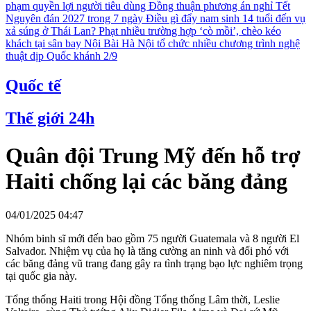
phạm quyền lợi người tiêu dùng
Đồng thuận phương án nghỉ Tết
Nguyên đán 2027 trong 7 ngày
Điều gì đẩy nam sinh 14 tuổi đến vụ
xả súng ở Thái Lan?
Phạt nhiều trường hợp ‘cò mồi’, chèo kéo
khách tại sân bay Nội Bài
Hà Nội tổ chức nhiều chương trình nghệ
thuật dịp Quốc khánh 2/9
Quốc tế
Thế giới 24h
Quân đội Trung Mỹ đến hỗ trợ
Haiti chống lại các băng đảng
04/01/2025 04:47
Nhóm binh sĩ mới đến bao gồm 75 người Guatemala và 8 người El
Salvador. Nhiệm vụ của họ là tăng cường an ninh và đối phó với
các băng đảng vũ trang đang gây ra tình trạng bạo lực nghiêm trọng
tại quốc gia này.
Tổng thống Haiti trong Hội đồng Tổng thống Lâm thời, Leslie