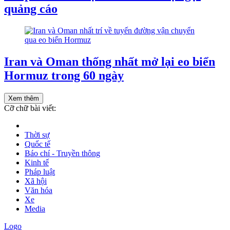
quảng cáo
Iran và Oman thống nhất mở lại eo biển
Hormuz trong 60 ngày
Xem thêm
Cỡ chữ bài viết:
Thời sự
Quốc tế
Báo chí - Truyền thông
Kinh tế
Pháp luật
Xã hội
Văn hóa
Xe
Media
Logo