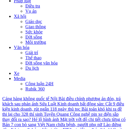
Pháp luật
Điều tra
Vụ án
Xã hội
Giáo dục
Giao thông
Sức khỏe
Đời sống
Môi trường
Văn hóa
Giải trí
Thể thao
Đời sống văn hóa
Du lịch
Xe
Media
Công luận 24H
Rubik 360
Cảng hàng không quốc tế Nội Bài điều chỉnh phương án đón, trả
khách sau phản ánh
Sửa Luật Kinh doanh bất động sản: Cắt 9 điều
kiện kinh doanh, rút ngắn 118 ngày thủ tục
Bài toán khó khi ra đề
thi lại cho 328 thí sinh Tuyên Quang
Công nghệ pin xe điện sắp
thay đổi ra sao?
Hé lộ hình ảnh Mặt trời với độ chi tiết chưa từng có
Bán 7 con bò sang Việt Nam chữa bệnh, người phụ nữ Lào đứng