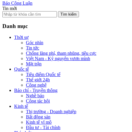
Báo Công Luận
Tin mới
Tìm kiếm
Danh mục
Thời sự
Góc nhìn
Tin tức
Chống lãng phí, tham nhũng, tiêu cực
Việt Nam - Kỷ nguyên vươn mình
Mặt trận
Quốc tế
Tiêu điểm Quốc tế
Thế giới 24h
Công nghệ
Báo chí - Truyền thông
Nghề báo
Công tác hội
Kinh tế
Thị trường - Doanh nghiệp
Bất động sản
Kinh tế vĩ mô
Đầu tư - Tài chính