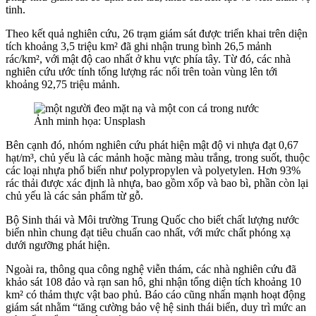
tinh.
Theo kết quả nghiên cứu, 26 trạm giám sát được triển khai trên diện
tích khoảng 3,5 triệu km² đã ghi nhận trung bình 26,5 mảnh
rác/km², với mật độ cao nhất ở khu vực phía tây. Từ đó, các nhà
nghiên cứu ước tính tổng lượng rác nổi trên toàn vùng lên tới
khoảng 92,75 triệu mảnh.
Ảnh minh họa: Unsplash
Bên cạnh đó, nhóm nghiên cứu phát hiện mật độ vi nhựa đạt 0,67
hạt/m³, chủ yếu là các mảnh hoặc màng màu trắng, trong suốt, thuộc
các loại nhựa phổ biến như polypropylen và polyetylen. Hơn 93%
rác thải được xác định là nhựa, bao gồm xốp và bao bì, phần còn lại
chủ yếu là các sản phẩm từ gỗ.
Bộ Sinh thái và Môi trường Trung Quốc cho biết chất lượng nước
biển nhìn chung đạt tiêu chuẩn cao nhất, với mức chất phóng xạ
dưới ngưỡng phát hiện.
Ngoài ra, thông qua công nghệ viễn thám, các nhà nghiên cứu đã
khảo sát 108 đảo và rạn san hô, ghi nhận tổng diện tích khoảng 10
km² có thảm thực vật bao phủ. Báo cáo cũng nhấn mạnh hoạt động
giám sát nhằm “tăng cường bảo vệ hệ sinh thái biển, duy trì mức an