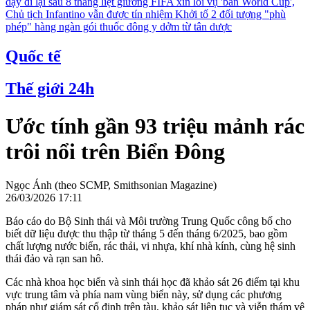
dậy đi lại sau 8 tháng liệt giường
FIFA xin lỗi vụ 'bán World Cup',
Chủ tịch Infantino vẫn được tín nhiệm
Khởi tố 2 đối tượng "phù
phép" hàng ngàn gói thuốc đông y dởm từ tân dược
Quốc tế
Thế giới 24h
Ước tính gần 93 triệu mảnh rác
trôi nổi trên Biển Đông
Ngọc Ánh (theo SCMP, Smithsonian Magazine)
26/03/2026 17:11
Báo cáo do Bộ Sinh thái và Môi trường Trung Quốc công bố cho
biết dữ liệu được thu thập từ tháng 5 đến tháng 6/2025, bao gồm
chất lượng nước biển, rác thải, vi nhựa, khí nhà kính, cùng hệ sinh
thái đảo và rạn san hô.
Các nhà khoa học biển và sinh thái học đã khảo sát 26 điểm tại khu
vực trung tâm và phía nam vùng biển này, sử dụng các phương
pháp như giám sát cố định trên tàu, khảo sát liên tục và viễn thám vệ