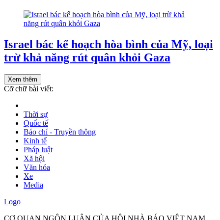
Israel bác kế hoạch hòa bình của Mỹ, loại
trừ khả năng rút quân khỏi Gaza
Xem thêm
Cỡ chữ bài viết:
Thời sự
Quốc tế
Báo chí - Truyền thông
Kinh tế
Pháp luật
Xã hội
Văn hóa
Xe
Media
Logo
CƠ QUAN NGÔN LUẬN CỦA HỘI NHÀ BÁO VIỆT NAM