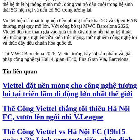
thế hệ thiết bị thông minh mới, đóng vai trò đầu cuối trong hệ sinh
thái 5G hiện tại và tiến tới 6G trong tương lai.
Viettel hiện là doanh nghiệp tiên phong triển khai 5G và Open RAN
thương mại quy mô lớn. Với công bố tại MWC Barcelona 2026,
Viettel tiếp tục tham gia vào quá trình xây dựng nền tảng kỹ thuật
6G thông qua nghiên cứu kiến trúc mạng, thử nghiệm công nghệ lõi
và thúc đẩy tiêu chuẩn hóa quốc tế.
Tại MWC Barcelona 2026, Viettel trưng bày 24 sản phẩm và giải
pháp công nghệ tại Hall 4, gian 4E40, Fira Gran Via, Barcelona.
Tin liên quan
Viettel đặt nền móng cho công nghệ tương
lai tại triển lãm di động lớn nhất thế giới
Thể Công Viettel thắng tối thiểu Hà Nội
FC, vươn lên ngôi nhì V.League
Thể Công Viettel vs Hà Nội FC (19h15
ngày 1/3): Link xem trực tiếp, nhận định