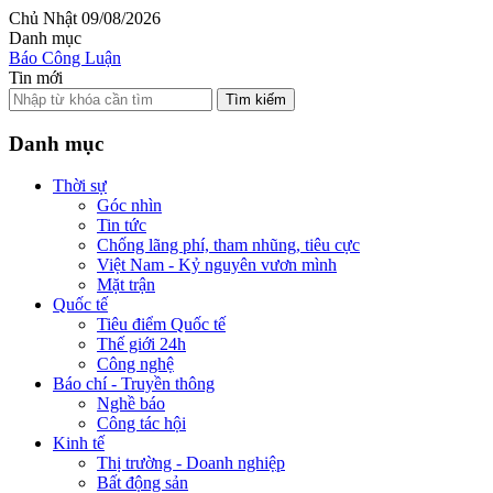
Chủ Nhật 09/08/2026
Danh mục
Báo Công Luận
Tin mới
Tìm kiếm
Danh mục
Thời sự
Góc nhìn
Tin tức
Chống lãng phí, tham nhũng, tiêu cực
Việt Nam - Kỷ nguyên vươn mình
Mặt trận
Quốc tế
Tiêu điểm Quốc tế
Thế giới 24h
Công nghệ
Báo chí - Truyền thông
Nghề báo
Công tác hội
Kinh tế
Thị trường - Doanh nghiệp
Bất động sản