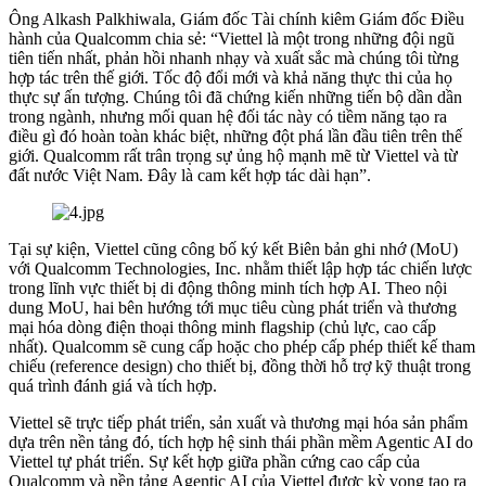
Ông Alkash Palkhiwala, Giám đốc Tài chính kiêm Giám đốc Điều
hành của Qualcomm chia sẻ: “Viettel là một trong những đội ngũ
tiên tiến nhất, phản hồi nhanh nhạy và xuất sắc mà chúng tôi từng
hợp tác trên thế giới. Tốc độ đổi mới và khả năng thực thi của họ
thực sự ấn tượng. Chúng tôi đã chứng kiến những tiến bộ dần dần
trong ngành, nhưng mối quan hệ đối tác này có tiềm năng tạo ra
điều gì đó hoàn toàn khác biệt, những đột phá lần đầu tiên trên thế
giới. Qualcomm rất trân trọng sự ủng hộ mạnh mẽ từ Viettel và từ
đất nước Việt Nam. Đây là cam kết hợp tác dài hạn”.
Tại sự kiện, Viettel cũng công bố ký kết Biên bản ghi nhớ (MoU)
với Qualcomm Technologies, Inc. nhằm thiết lập hợp tác chiến lược
trong lĩnh vực thiết bị di động thông minh tích hợp AI. Theo nội
dung MoU, hai bên hướng tới mục tiêu cùng phát triển và thương
mại hóa dòng điện thoại thông minh flagship (chủ lực, cao cấp
nhất). Qualcomm sẽ cung cấp hoặc cho phép cấp phép thiết kế tham
chiếu (reference design) cho thiết bị, đồng thời hỗ trợ kỹ thuật trong
quá trình đánh giá và tích hợp.
Viettel sẽ trực tiếp phát triển, sản xuất và thương mại hóa sản phẩm
dựa trên nền tảng đó, tích hợp hệ sinh thái phần mềm Agentic AI do
Viettel tự phát triển. Sự kết hợp giữa phần cứng cao cấp của
Qualcomm và nền tảng Agentic AI của Viettel được kỳ vọng tạo ra