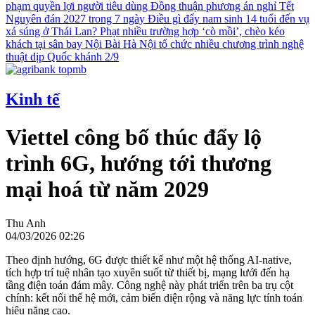
phạm quyền lợi người tiêu dùng
Đồng thuận phương án nghỉ Tết
Nguyên đán 2027 trong 7 ngày
Điều gì đẩy nam sinh 14 tuổi đến vụ
xả súng ở Thái Lan?
Phạt nhiều trường hợp ‘cò mồi’, chèo kéo
khách tại sân bay Nội Bài
Hà Nội tổ chức nhiều chương trình nghệ
thuật dịp Quốc khánh 2/9
Kinh tế
Viettel công bố thúc đẩy lộ
trình 6G, hướng tới thương
mại hoá từ năm 2029
Thu Anh
04/03/2026 02:26
Theo định hướng, 6G được thiết kế như một hệ thống AI-native,
tích hợp trí tuệ nhân tạo xuyên suốt từ thiết bị, mạng lưới đến hạ
tầng điện toán đám mây. Công nghệ này phát triển trên ba trụ cột
chính: kết nối thế hệ mới, cảm biến diện rộng và năng lực tính toán
hiệu năng cao.