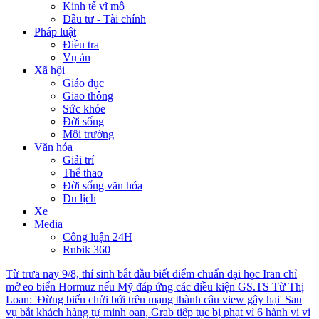
Kinh tế vĩ mô
Đầu tư - Tài chính
Pháp luật
Điều tra
Vụ án
Xã hội
Giáo dục
Giao thông
Sức khỏe
Đời sống
Môi trường
Văn hóa
Giải trí
Thể thao
Đời sống văn hóa
Du lịch
Xe
Media
Công luận 24H
Rubik 360
Từ trưa nay 9/8, thí sinh bắt đầu biết điểm chuẩn đại học
Iran chỉ
mở eo biển Hormuz nếu Mỹ đáp ứng các điều kiện
GS.TS Từ Thị
Loan: 'Đừng biến chửi bới trên mạng thành câu view gây hại'
Sau
vụ bắt khách hàng tự minh oan, Grab tiếp tục bị phạt vì 6 hành vi vi