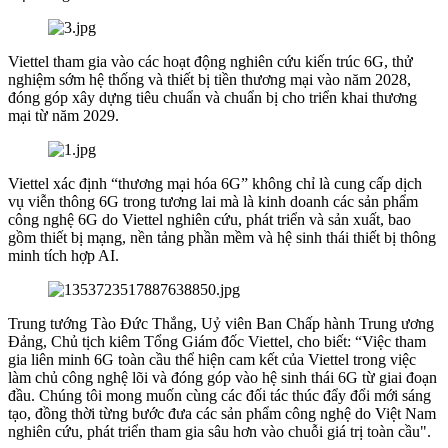
Viettel tham gia vào các hoạt động nghiên cứu kiến trúc 6G, thử
nghiệm sớm hệ thống và thiết bị tiền thương mại vào năm 2028,
đóng góp xây dựng tiêu chuẩn và chuẩn bị cho triển khai thương
mại từ năm 2029.
Viettel xác định “thương mại hóa 6G” không chỉ là cung cấp dịch
vụ viễn thông 6G trong tương lai mà là kinh doanh các sản phẩm
công nghệ 6G do Viettel nghiên cứu, phát triển và sản xuất, bao
gồm thiết bị mạng, nền tảng phần mềm và hệ sinh thái thiết bị thông
minh tích hợp AI.
Trung tướng Tào Đức Thắng, Uỷ viên Ban Chấp hành Trung ương
Đảng, Chủ tịch kiêm Tổng Giám đốc Viettel, cho biết: “Việc tham
gia liên minh 6G toàn cầu thể hiện cam kết của Viettel trong việc
làm chủ công nghệ lõi và đóng góp vào hệ sinh thái 6G từ giai đoạn
đầu. Chúng tôi mong muốn cùng các đối tác thúc đẩy đổi mới sáng
tạo, đồng thời từng bước đưa các sản phẩm công nghệ do Việt Nam
nghiên cứu, phát triển tham gia sâu hơn vào chuỗi giá trị toàn cầu".