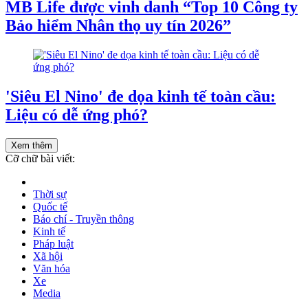
MB Life được vinh danh “Top 10 Công ty
Bảo hiểm Nhân thọ uy tín 2026”
'Siêu El Nino' đe dọa kinh tế toàn cầu:
Liệu có dễ ứng phó?
Xem thêm
Cỡ chữ bài viết:
Thời sự
Quốc tế
Báo chí - Truyền thông
Kinh tế
Pháp luật
Xã hội
Văn hóa
Xe
Media