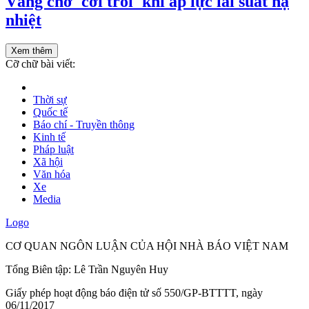
Vàng chờ 'cởi trói' khi áp lực lãi suất hạ
nhiệt
Xem thêm
Cỡ chữ bài viết:
Thời sự
Quốc tế
Báo chí - Truyền thông
Kinh tế
Pháp luật
Xã hội
Văn hóa
Xe
Media
Logo
CƠ QUAN NGÔN LUẬN CỦA HỘI NHÀ BÁO VIỆT NAM
Tổng Biên tập: Lê Trần Nguyên Huy
Giấy phép hoạt động báo điện tử số 550/GP-BTTTT, ngày
06/11/2017