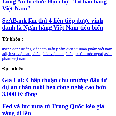
Long An tổ chức Hội chợ "Tự hào hàng
Việt Nam"
SeABank lần thứ 4 liên tiếp được vinh
danh là Ngân hàng Việt Nam tiêu biểu
Từ khóa :
#vinh danh
#hàng việt nam
#sản phẩm dịch vụ
#sản phẩm việt nam
#dịch vụ việt nam
#hàng hóa việt nam
#hàng xuất nước ngoài
#sản
phẩm việt nam
Đọc nhiều
Gia Lai: Chấp thuận chủ trương đầu tư
dự án chăn nuôi heo công nghệ cao hơn
3.000 tỷ đồng
Fed và lực mua từ Trung Quốc kéo giá
vàng đi lên