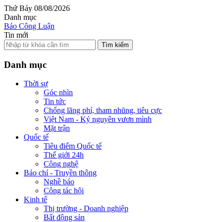
Thứ Bảy 08/08/2026
Danh mục
Báo Công Luận
Tin mới
Tìm kiếm
Danh mục
Thời sự
Góc nhìn
Tin tức
Chống lãng phí, tham nhũng, tiêu cực
Việt Nam - Kỷ nguyên vươn mình
Mặt trận
Quốc tế
Tiêu điểm Quốc tế
Thế giới 24h
Công nghệ
Báo chí - Truyền thông
Nghề báo
Công tác hội
Kinh tế
Thị trường - Doanh nghiệp
Bất động sản