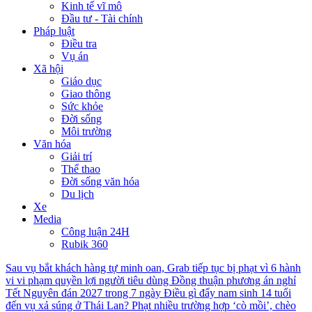
Kinh tế vĩ mô
Đầu tư - Tài chính
Pháp luật
Điều tra
Vụ án
Xã hội
Giáo dục
Giao thông
Sức khỏe
Đời sống
Môi trường
Văn hóa
Giải trí
Thể thao
Đời sống văn hóa
Du lịch
Xe
Media
Công luận 24H
Rubik 360
Sau vụ bắt khách hàng tự minh oan, Grab tiếp tục bị phạt vì 6 hành
vi vi phạm quyền lợi người tiêu dùng
Đồng thuận phương án nghỉ
Tết Nguyên đán 2027 trong 7 ngày
Điều gì đẩy nam sinh 14 tuổi
đến vụ xả súng ở Thái Lan?
Phạt nhiều trường hợp ‘cò mồi’, chèo