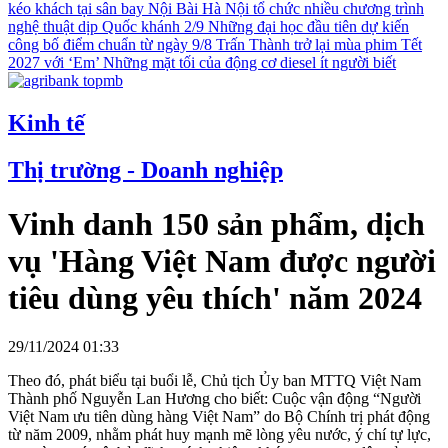
kéo khách tại sân bay Nội Bài
Hà Nội tổ chức nhiều chương trình
nghệ thuật dịp Quốc khánh 2/9
Những đại học đầu tiên dự kiến
công bố điểm chuẩn từ ngày 9/8
Trấn Thành trở lại mùa phim Tết
2027 với ‘Em’
Những mặt tối của động cơ diesel ít người biết
Kinh tế
Thị trường - Doanh nghiệp
Vinh danh 150 sản phẩm, dịch
vụ 'Hàng Việt Nam được người
tiêu dùng yêu thích' năm 2024
29/11/2024 01:33
Theo đó, phát biểu tại buổi lễ, Chủ tịch Ủy ban MTTQ Việt Nam
Thành phố Nguyễn Lan Hương cho biết: Cuộc vận động “Người
Việt Nam ưu tiên dùng hàng Việt Nam” do Bộ Chính trị phát động
từ năm 2009, nhằm phát huy mạnh mẽ lòng yêu nước, ý chí tự lực,