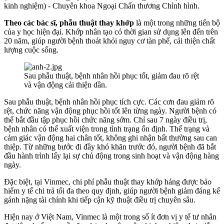
kinh nghiệm) - Chuyên khoa Ngoại Chấn thương Chỉnh hình.
Theo các bác sĩ, phẫu thuật thay khớp
là một trong những tiến bộ
của y học hiện đại. Khớp nhân tạo có thời gian sử dụng lên đến trên
20 năm, giúp người bệnh thoát khỏi nguy cơ tàn phế, cải thiện chất
lượng cuộc sống.
Sau phẫu thuật, bệnh nhân hồi phục tốt, giảm đau rõ rệt
và vận động cải thiện dần.
Sau phẫu thuật, bệnh nhân hồi phục tích cực. Các cơn đau giảm rõ
rệt, chức năng vận động phục hồi tốt lên từng ngày. Người bệnh có
thể bắt đầu tập phục hồi chức năng sớm. Chỉ sau 7 ngày điều trị,
bệnh nhân có thể xuất viện trong tình trạng ổn định. Thể trạng và
cảm giác vận động hai chân tốt, không ghi nhận bất thường sau can
thiệp. Từ những bước đi đầy khó khăn trước đó, người bệnh đã bắt
đầu hành trình lấy lại sự chủ động trong sinh hoạt và vận động hàng
ngày.
Đặc biệt, tại Vinmec, chi phí phẫu thuật thay khớp háng được bảo
hiểm y tế chi trả tối đa theo quy định, giúp người bệnh giảm đáng kể
gánh nặng tài chính khi tiếp cận kỹ thuật điều trị chuyên sâu.
Hiện nay ở Việt Nam, Vinmec là một trong số ít đơn vị y tế tư nhân