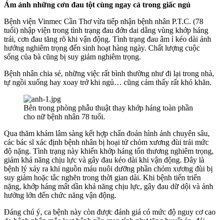
Ám ảnh những cơn đau tột cùng ngay cả trong giấc ngủ
Bệnh viện Vinmec Cần Thơ vừa tiếp nhận bệnh nhân P.T.C. (78
tuổi) nhập viện trong tình trạng đau đớn dai dẳng vùng khớp háng
trái, cơn đau tăng rõ khi vận động. Tình trạng đau âm ỉ kéo dài ảnh
hưởng nghiêm trọng đến sinh hoạt hàng ngày. Chất lượng cuộc
sống của bà cũng bị suy giảm nghiêm trọng.
Bệnh nhân chia sẻ, những việc rất bình thường như đi lại trong nhà,
tự ngồi xuống hay xoay trở khi ngủ… cũng cảm thấy rất khó khăn.
Bên trong phòng phẫu thuật thay khớp háng toàn phần
cho nữ bệnh nhân 78 tuổi.
Qua thăm khám lâm sàng kết hợp chẩn đoán hình ảnh chuyên sâu,
các bác sĩ xác định bệnh nhân bị hoại tử chỏm xương đùi trái mức
độ nặng. Tình trạng này khiến khớp háng tổn thương nghiêm trọng,
giảm khả năng chịu lực và gây đau kéo dài khi vận động. Đây là
bệnh lý xảy ra khi nguồn máu nuôi dưỡng phần chỏm xương đùi bị
suy giảm hoặc tắc nghẽn trong thời gian dài. Khi bệnh tiến triển
nặng, khớp háng mất dần khả năng chịu lực, gây đau dữ dội và ảnh
hưởng lớn đến chức năng vận động.
Đáng chú ý, ca bệnh này còn được đánh giá có mức độ nguy cơ cao