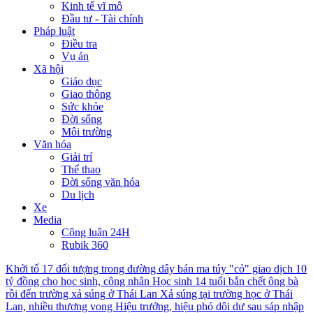
Kinh tế vĩ mô
Đầu tư - Tài chính
Pháp luật
Điều tra
Vụ án
Xã hội
Giáo dục
Giao thông
Sức khỏe
Đời sống
Môi trường
Văn hóa
Giải trí
Thể thao
Đời sống văn hóa
Du lịch
Xe
Media
Công luận 24H
Rubik 360
Khởi tố 17 đối tượng trong đường dây bán ma túy "cỏ" giao dịch 10
tỷ đồng cho học sinh, công nhân
Học sinh 14 tuổi bắn chết ông bà
rồi đến trường xả súng ở Thái Lan
Xả súng tại trường học ở Thái
Lan, nhiều thương vong
Hiệu trưởng, hiệu phó dôi dư sau sáp nhập