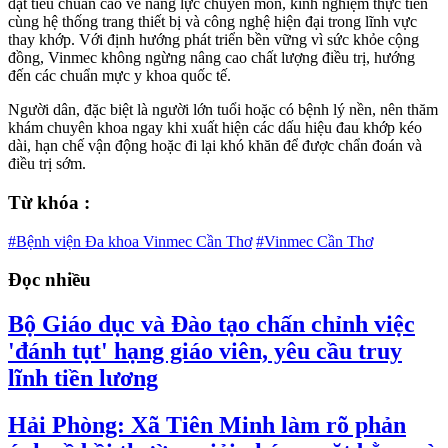
đạt tiêu chuẩn cao về năng lực chuyên môn, kinh nghiệm thực tiễn
cùng hệ thống trang thiết bị và công nghệ hiện đại trong lĩnh vực
thay khớp. Với định hướng phát triển bền vững vì sức khỏe cộng
đồng, Vinmec không ngừng nâng cao chất lượng điều trị, hướng
đến các chuẩn mực y khoa quốc tế.
Người dân, đặc biệt là người lớn tuổi hoặc có bệnh lý nền, nên thăm
khám chuyên khoa ngay khi xuất hiện các dấu hiệu đau khớp kéo
dài, hạn chế vận động hoặc đi lại khó khăn để được chẩn đoán và
điều trị sớm.
Từ khóa :
#Bệnh viện Đa khoa Vinmec Cần Thơ
#Vinmec Cần Thơ
Đọc nhiều
Bộ Giáo dục và Đào tạo chấn chỉnh việc
'đánh tụt' hạng giáo viên, yêu cầu truy
lĩnh tiền lương
Hải Phòng: Xã Tiên Minh làm rõ phản