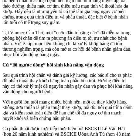
do bệnh nhân mắc loạt bệnh nền mạn tính như tăng huyết áp, đái
tháo đường, thiếu máu cơ tim, thiếu máu mạn tính và thoái hóa đa
khớp. Đây đều là những yếu tố có thể làm gia tăng nguy cơ biến
chứng trong quá trình điều trị và phẫu thuật, đặc biệt ở bệnh nhân
lớn tuổi có thể trạng suy giảm.
Tại Vinmec Cần Thơ, một “cuộc đấu trí căng não” đã diễn ra trong
phòng hội chẩn để tìm ra phương án điều trị tối ưu nhất cho bệnh
nhân. Với ê-kíp, mục tiêu không chỉ là xử lý khớp háng đã tổn
thương nghiêm trọng, mà còn mở ra cơ hội để bệnh nhân giảm đau,
phục hồi vận động hàng ngày.
Cú “lội ngược dòng” hồi sinh khả năng vận động
Sau quá trình hội chẩn và đánh giá kỹ lưỡng, các bác sĩ cho ra phác
đồ phẫu thuật thay khớp háng toàn phần bên trái. Hướng điều trị
này có thể xử lý triệt để nguyên nhân gây đau và phục hồi khả năng
vận động cho người bệnh.
Với người lớn tuổi mang nhiều bệnh nền, một ca thay khớp háng
không đơn thuần là phẫu thuật thay khớp, mà đòi hỏi quá trình đánh
giá và kiểm soát toàn diện để hạn chế tối đa nguy cơ tim mạch,
huyết khối và biến chứng hậu phẫu.
Ca phẫu thuật được trực tiếp thực hiện bởi BSCKII Lê Văn Hái
(hơn 20 năm kinh nghiệm) và BSCKII Uông Anh Tú (hơn 43 năm