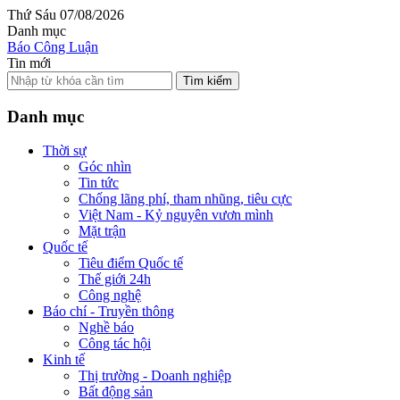
Thứ Sáu 07/08/2026
Danh mục
Báo Công Luận
Tin mới
Tìm kiếm
Danh mục
Thời sự
Góc nhìn
Tin tức
Chống lãng phí, tham nhũng, tiêu cực
Việt Nam - Kỷ nguyên vươn mình
Mặt trận
Quốc tế
Tiêu điểm Quốc tế
Thế giới 24h
Công nghệ
Báo chí - Truyền thông
Nghề báo
Công tác hội
Kinh tế
Thị trường - Doanh nghiệp
Bất động sản