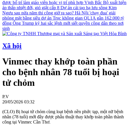
được bố trí làm giáo viên hoặc vị trí phù hợp
Vịnh Bắc Bộ xuất hiện
áp thấp nhiệt đới, gió giật cấp 8
Dự án cải tạo hạ lưu sông Kim
Ngưu sau nửa năm thi công giờ ra sao?
Hà Nội 'chạy đua' giải
phóng mặt bằng siêu dự án Trục không gian QL1A gần 162.000 tỷ
đồng
Ông Trump ký hai sắc lệnh mới siết quyền công dân theo nơi
sinh
Xã hội
Vinmec thay khớp toàn phần
cho bệnh nhân 78 tuổi bị hoại
tử chỏm
P.V
20/05/2026 03:32
(CLO) Bị hoại tử chỏm cùng loạt bệnh nền phức tạp, một nữ bệnh
nhân (78 tuổi) mới đây được phẫu thuật thay khớp toàn phần thành
công tại Vinmec Cần Thơ.