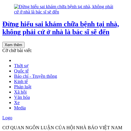
Đừng hiểu sai khám chữa bệnh tại nhà,
không phải cứ ở nhà là bác sĩ sẽ đến
Xem thêm
Cỡ chữ bài viết:
Thời sự
Quốc tế
Báo chí - Truyền thông
Kinh tế
Pháp luật
Xã hội
Văn hóa
Xe
Media
Logo
CƠ QUAN NGÔN LUẬN CỦA HỘI NHÀ BÁO VIỆT NAM