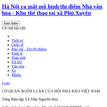
Hà Nội ra mắt mô hình thí điểm Nhà văn
hóa - Khu thể thao tại xã Phú Xuyên
Xem thêm
Cỡ chữ bài viết:
Thời sự
Quốc tế
Báo chí - Truyền thông
Kinh tế
Pháp luật
Xã hội
Văn hóa
Xe
Media
Logo
CƠ QUAN NGÔN LUẬN CỦA HỘI NHÀ BÁO VIỆT NAM
Tổng Biên tập: Lê Trần Nguyên Huy