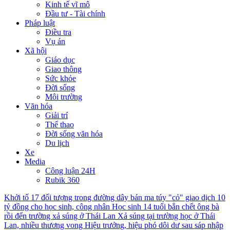
Kinh tế vĩ mô
Đầu tư - Tài chính
Pháp luật
Điều tra
Vụ án
Xã hội
Giáo dục
Giao thông
Sức khỏe
Đời sống
Môi trường
Văn hóa
Giải trí
Thể thao
Đời sống văn hóa
Du lịch
Xe
Media
Công luận 24H
Rubik 360
Khởi tố 17 đối tượng trong đường dây bán ma túy "cỏ" giao dịch 10
tỷ đồng cho học sinh, công nhân
Học sinh 14 tuổi bắn chết ông bà
rồi đến trường xả súng ở Thái Lan
Xả súng tại trường học ở Thái
Lan, nhiều thương vong
Hiệu trưởng, hiệu phó dôi dư sau sáp nhập