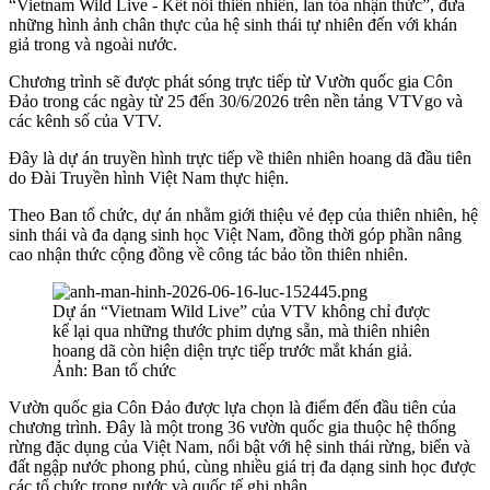
“Vietnam Wild Live - Kết nối thiên nhiên, lan tỏa nhận thức”, đưa
những hình ảnh chân thực của hệ sinh thái tự nhiên đến với khán
giả trong và ngoài nước.
Chương trình sẽ được phát sóng trực tiếp từ Vườn quốc gia Côn
Đảo trong các ngày từ 25 đến 30/6/2026 trên nền tảng VTVgo và
các kênh số của VTV.
Đây là dự án truyền hình trực tiếp về thiên nhiên hoang dã đầu tiên
do Đài Truyền hình Việt Nam thực hiện.
Theo Ban tổ chức, dự án nhằm giới thiệu vẻ đẹp của thiên nhiên, hệ
sinh thái và đa dạng sinh học Việt Nam, đồng thời góp phần nâng
cao nhận thức cộng đồng về công tác bảo tồn thiên nhiên.
Dự án “Vietnam Wild Live” của VTV không chỉ được
kể lại qua những thước phim dựng sẵn, mà thiên nhiên
hoang dã còn hiện diện trực tiếp trước mắt khán giả.
Ảnh: Ban tổ chức
Vườn quốc gia Côn Đảo được lựa chọn là điểm đến đầu tiên của
chương trình. Đây là một trong 36 vườn quốc gia thuộc hệ thống
rừng đặc dụng của Việt Nam, nổi bật với hệ sinh thái rừng, biển và
đất ngập nước phong phú, cùng nhiều giá trị đa dạng sinh học được
các tổ chức trong nước và quốc tế ghi nhận.