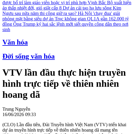
được bố trí làm giáo viên hoặc vị trí phù hợp
Vịnh Bắc Bộ xuất hiện
áp thấp nhiệt đới, gió giật cấp 8
Dự án cải tạo hạ lưu sông Kim
Ngưu sau nửa năm thi công giờ ra sao?
Hà Nội 'chạy đua' giải
phóng mặt bằng siêu dự án Trục không gian QL1A gần 162.000 tỷ
đồng
Ông Trump ký hai sắc lệnh mới siết quyền công dân theo nơi
sinh
Văn hóa
Đời sống văn hóa
VTV lần đầu thực hiện truyền
hình trực tiếp về thiên nhiên
hoang dã
Trung Nguyễn
16/06/2026 09:33
(CLO) Lần đầu tiên, Đài Truyền hình Việt Nam (VTV) triển khai
dự án truyền hình trực tiếp về thiên nhiên hoang dã mang tên