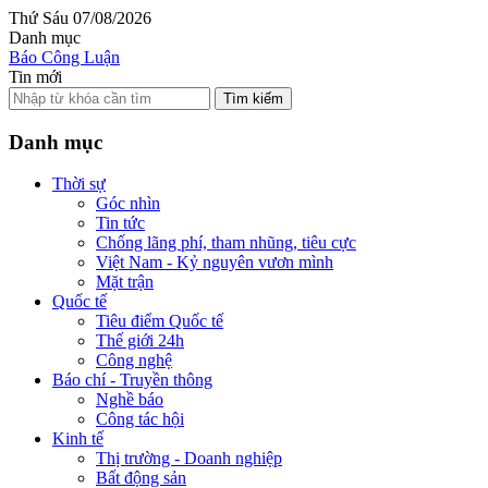
Thứ Sáu 07/08/2026
Danh mục
Báo Công Luận
Tin mới
Tìm kiếm
Danh mục
Thời sự
Góc nhìn
Tin tức
Chống lãng phí, tham nhũng, tiêu cực
Việt Nam - Kỷ nguyên vươn mình
Mặt trận
Quốc tế
Tiêu điểm Quốc tế
Thế giới 24h
Công nghệ
Báo chí - Truyền thông
Nghề báo
Công tác hội
Kinh tế
Thị trường - Doanh nghiệp
Bất động sản