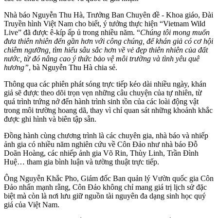
Nhà báo Nguyễn Thu Hà, Trưởng Ban Chuyên đề - Khoa giáo, Đài
Truyền hình Việt Nam cho biết, ý tưởng thực hiện “Vietnam Wild
Live” đã được ê-kíp ấp ủ trong nhiều năm. “
Chúng tôi mong muốn
đưa thiên nhiên đến gần hơn với công chúng, để khán giả có cơ hội
chiêm ngưỡng, tìm hiểu sâu sắc hơn về vẻ đẹp thiên nhiên của đất
nước, từ đó nâng cao ý thức bảo vệ môi trường và tình yêu quê
hương”
, bà Nguyễn Thu Hà chia sẻ.
Thông qua các phiên phát sóng trực tiếp kéo dài nhiều ngày, khán
giả sẽ được theo dõi trọn vẹn những câu chuyện của tự nhiên, từ
quá trình trứng nở đến hành trình sinh tồn của các loài động vật
trong môi trường hoang dã, thay vì chỉ quan sát những khoảnh khắc
được ghi hình và biên tập sẵn.
Đồng hành cùng chương trình là các chuyên gia, nhà báo và nhiếp
ảnh gia có nhiều năm nghiên cứu về Côn Đảo như nhà báo Đỗ
Doãn Hoàng, các nhiếp ảnh gia Võ Rin, Thùy Linh, Trần Đình
Huệ… tham gia bình luận và tường thuật trực tiếp.
Ông Nguyễn Khắc Pho, Giám đốc Ban quản lý Vườn quốc gia Côn
Đảo nhấn mạnh rằng, Côn Đảo không chỉ mang giá trị lịch sử đặc
biệt mà còn là nơi lưu giữ nguồn tài nguyên đa dạng sinh học quý
giá của Việt Nam.