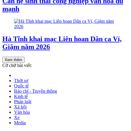
Cần hệ sinh thái công nghiệp văn hoá đủ
mạnh
Hà Tĩnh khai mạc Liên hoan Dân ca Ví,
Giặm năm 2026
Xem thêm
Cỡ chữ bài viết:
Thời sự
Quốc tế
Báo chí - Truyền thông
Kinh tế
Pháp luật
Xã hội
Văn hóa
Xe
Media