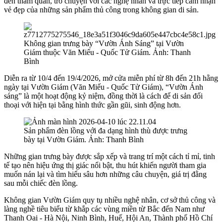
đến tham quan, trò chuyện với các nghệ nhân và trực tiếp cảm nhận
vẻ đẹp của những sản phẩm thủ công trong không gian di sản.
Không gian trưng bày “Vườn Ánh Sáng” tại Vườn
Giám thuộc Văn Miếu - Quốc Tử Giám. Ảnh: Thanh
Bình
Diễn ra từ 10/4 đến 19/4/2026, mở cửa miễn phí từ 8h đến 21h hằng
ngày tại Vườn Giám (Văn Miếu - Quốc Tử Giám), “Vườn Ánh
sáng” là một hoạt động kỷ niệm, đồng thời là cách để di sản đối
thoại với hiện tại bằng hình thức gần gũi, sinh động hơn.
Sản phẩm đèn lồng với đa dạng hình thù được trưng
bày tại Vườn Giám. Ảnh: Thanh Bình
Những gian trưng bày được sắp xếp và trang trí một cách tỉ mỉ, tinh
tế tạo nên hiệu ứng thị giác nổi bật, thu hút khiến người tham gia
muốn nán lại và tìm hiểu sâu hơn những câu chuyện, giá trị đằng
sau mỗi chiếc đèn lồng.
Không gian Vườn Giám quy tụ nhiều nghệ nhân, cơ sở thủ công và
làng nghề tiêu biểu từ khắp các vùng miền từ Bắc đến Nam như
Thanh Oai - Hà Nội, Ninh Bình, Huế, Hội An, Thành phố Hồ Chí