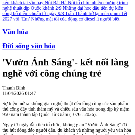
kéo khách tại sân bay Nội Bài
Hà Nội tổ chức nhiều chương trình
nghệ thuật dịp Quốc khánh 2/9
Những đại học đầu tiên dự kiến
công bố điểm chuẩn từ ngày 9/8
Trấn Thành trở lại mùa phim Tết
2027 với ‘Em’
Những mặt tối của động cơ diesel ít người biết
Văn hóa
Đời sống văn hóa
'Vườn Ánh Sáng'- kết nối làng
nghề với công chúng trẻ
Thanh Bình
11/04/2026 01:47
Sự kiện mở ra không gian nghệ thuật đèn lồng cùng các sản phẩm
thủ công đầy tính thẩm mỹ và chiều sâu văn hóa trong dịp kỷ niệm
950 năm thành lập Quốc Tử Giám (1076 - 2026).
Ngay từ ngày đầu tiên tổ chức, không gian “Vườn Ánh Sáng” đã
thu hút đông đảo người dân, du khách và những người yêu văn hóa