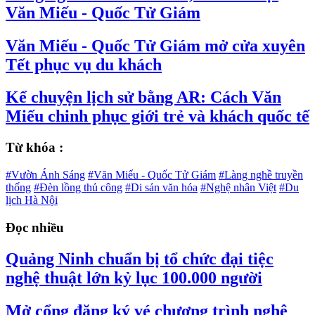
Văn Miếu - Quốc Tử Giám
Văn Miếu - Quốc Tử Giám mở cửa xuyên
Tết phục vụ du khách
Kể chuyện lịch sử bằng AR: Cách Văn
Miếu chinh phục giới trẻ và khách quốc tế
Từ khóa :
#Vườn Ánh Sáng
#Văn Miếu - Quốc Tử Giám
#Làng nghề truyền
thống
#Đèn lồng thủ công
#Di sản văn hóa
#Nghệ nhân Việt
#Du
lịch Hà Nội
Đọc nhiều
Quảng Ninh chuẩn bị tổ chức đại tiệc
nghệ thuật lớn kỷ lục 100.000 người
Mở cổng đăng ký vé chương trình nghệ