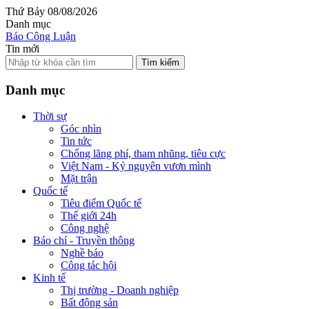
Thứ Bảy 08/08/2026
Danh mục
Báo Công Luận
Tin mới
Tìm kiếm
Danh mục
Thời sự
Góc nhìn
Tin tức
Chống lãng phí, tham nhũng, tiêu cực
Việt Nam - Kỷ nguyên vươn mình
Mặt trận
Quốc tế
Tiêu điểm Quốc tế
Thế giới 24h
Công nghệ
Báo chí - Truyền thông
Nghề báo
Công tác hội
Kinh tế
Thị trường - Doanh nghiệp
Bất động sản