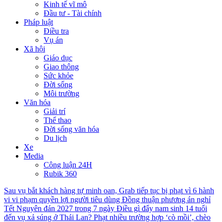
Kinh tế vĩ mô
Đầu tư - Tài chính
Pháp luật
Điều tra
Vụ án
Xã hội
Giáo dục
Giao thông
Sức khỏe
Đời sống
Môi trường
Văn hóa
Giải trí
Thể thao
Đời sống văn hóa
Du lịch
Xe
Media
Công luận 24H
Rubik 360
Sau vụ bắt khách hàng tự minh oan, Grab tiếp tục bị phạt vì 6 hành
vi vi phạm quyền lợi người tiêu dùng
Đồng thuận phương án nghỉ
Tết Nguyên đán 2027 trong 7 ngày
Điều gì đẩy nam sinh 14 tuổi
đến vụ xả súng ở Thái Lan?
Phạt nhiều trường hợp ‘cò mồi’, chèo