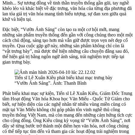
Minh... Sự tương đồng về tinh thần truyền thống gần gũi, tay nghề
khéo léo và khác biệt về đặc trưng, văn hóa của từng địa phương đã
lan tỏa giá trị văn hóa mang tính biểu tượng, sự đan xen giữa quá
khứ và hiện tại.
Đặc biệt, “Vườn Ánh Sáng” còn tạo ra một cơ hội mới, mang
những sản phẩm truyền thống đến gần với công chúng theo một một
cách chủ động, sáng tạo hơn mà vẫn giữ được trọn vẹn nét đẹp cổ
truyền. Qua cuộc gặp gỡ này, những sản phẩm không chỉ còn là
“vật trưng bày”, mà được thể hiện những câu chuyện đằng sau đó,
thể hiện giá trị bằng ngôn ngữ ánh sáng, trải nghiệm trực tiếp tại
gian trưng bày.
Tiến sĩ Lê Xuân Kiêu phát biểu khai mạc trưng bày
“Vườn Ánh Sáng”. Ảnh: Thanh Bình
Phát biểu khai mạc sự kiện, Tiến sĩ Lê Xuân Kiêu, Giám Đốc Trung
tâm Hoạt động Văn hóa Khoa học Văn Miếu - Quốc Tử Giám cho
biết, sự hiện diện của các nghệ nhân từ nhiều vùng miền cùng có
mặt tại Văn Miếu không chỉ góp phần tôn vinh nghề thủ công
truyền thống Việt Nam, mà còn mang đến những cảm hứng tích cực
cho cộng đồng. Ông Kiêu cũng kỳ vọng từ “Vườn Ánh Sáng”, nơi
đây sẽ từng bước trở thành một điểm hẹn văn hóa, nơi công chúng
có thể tiếp tục tìm đến và tham gia các hoạt động trải nghiệm trong