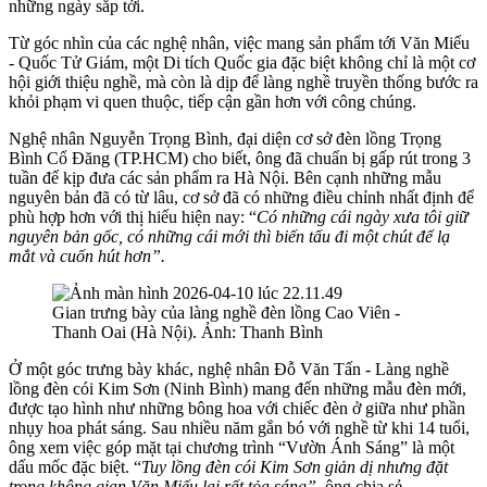
những ngày sắp tới.
Từ góc nhìn của các nghệ nhân, việc mang sản phẩm tới Văn Miếu
- Quốc Tử Giám, một Di tích Quốc gia đặc biệt không chỉ là một cơ
hội giới thiệu nghề, mà còn là dịp để làng nghề truyền thống bước ra
khỏi phạm vi quen thuộc, tiếp cận gần hơn với công chúng.
Nghệ nhân Nguyễn Trọng Bình, đại diện cơ sở đèn lồng Trọng
Bình Cổ Đăng (TP.HCM) cho biết, ông đã chuẩn bị gấp rút trong 3
tuần để kịp đưa các sản phẩm ra Hà Nội. Bên cạnh những mẫu
nguyên bản đã có từ lâu, cơ sở đã có những điều chỉnh nhất định để
phù hợp hơn với thị hiếu hiện nay: “
Có những cái ngày xưa tôi giữ
nguyên bản gốc, có những cái mới thì biến tấu đi một chút để lạ
mắt và cuốn hút hơn”.
Gian trưng bày của làng nghề đèn lồng Cao Viên -
Thanh Oai (Hà Nội). Ảnh: Thanh Bình
Ở một góc trưng bày khác, nghệ nhân Đỗ Văn Tấn - Làng nghề
lồng đèn cói Kim Sơn (Ninh Bình) mang đến những mẫu đèn mới,
được tạo hình như những bông hoa với chiếc đèn ở giữa như phần
nhụy hoa phát sáng. Sau nhiều năm gắn bó với nghề từ khi 14 tuổi,
ông xem việc góp mặt tại chương trình “Vườn Ánh Sáng” là một
dấu mốc đặc biệt. “
Tuy lồng đèn cói Kim Sơn giản dị nhưng đặt
trong không gian Văn Miếu lại rất tỏa sáng”
, ông chia sẻ.