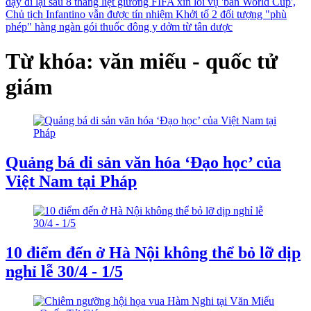
dậy đi lại sau 8 tháng liệt giường
FIFA xin lỗi vụ 'bán World Cup',
Chủ tịch Infantino vẫn được tín nhiệm
Khởi tố 2 đối tượng "phù
phép" hàng ngàn gói thuốc đông y dởm từ tân dược
Từ khóa: văn miếu - quốc tử
giám
Quảng bá di sản văn hóa ‘Đạo học’ của
Việt Nam tại Pháp
10 điểm đến ở Hà Nội không thể bỏ lỡ dịp
nghỉ lễ 30/4 - 1/5