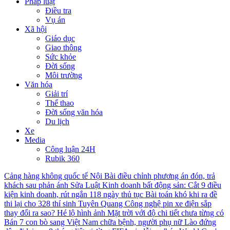
Pháp luật
Điều tra
Vụ án
Xã hội
Giáo dục
Giao thông
Sức khỏe
Đời sống
Môi trường
Văn hóa
Giải trí
Thể thao
Đời sống văn hóa
Du lịch
Xe
Media
Công luận 24H
Rubik 360
Cảng hàng không quốc tế Nội Bài điều chỉnh phương án đón, trả
khách sau phản ánh
Sửa Luật Kinh doanh bất động sản: Cắt 9 điều
kiện kinh doanh, rút ngắn 118 ngày thủ tục
Bài toán khó khi ra đề
thi lại cho 328 thí sinh Tuyên Quang
Công nghệ pin xe điện sắp
thay đổi ra sao?
Hé lộ hình ảnh Mặt trời với độ chi tiết chưa từng có
Bán 7 con bò sang Việt Nam chữa bệnh, người phụ nữ Lào đứng