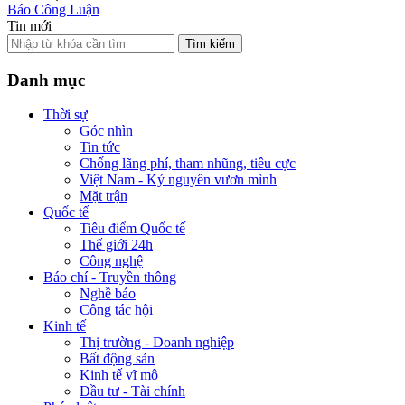
Báo Công Luận
Tin mới
Tìm kiếm
Danh mục
Thời sự
Góc nhìn
Tin tức
Chống lãng phí, tham nhũng, tiêu cực
Việt Nam - Kỷ nguyên vươn mình
Mặt trận
Quốc tế
Tiêu điểm Quốc tế
Thế giới 24h
Công nghệ
Báo chí - Truyền thông
Nghề báo
Công tác hội
Kinh tế
Thị trường - Doanh nghiệp
Bất động sản
Kinh tế vĩ mô
Đầu tư - Tài chính