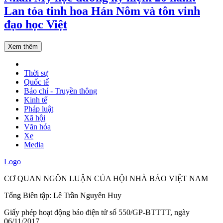
Lan tỏa tinh hoa Hán Nôm và tôn vinh
đạo học Việt
Xem thêm
Thời sự
Quốc tế
Báo chí - Truyền thông
Kinh tế
Pháp luật
Xã hội
Văn hóa
Xe
Media
Logo
CƠ QUAN NGÔN LUẬN CỦA HỘI NHÀ BÁO VIỆT NAM
Tổng Biên tập: Lê Trần Nguyên Huy
Giấy phép hoạt động báo điện tử số 550/GP-BTTTT, ngày
06/11/2017