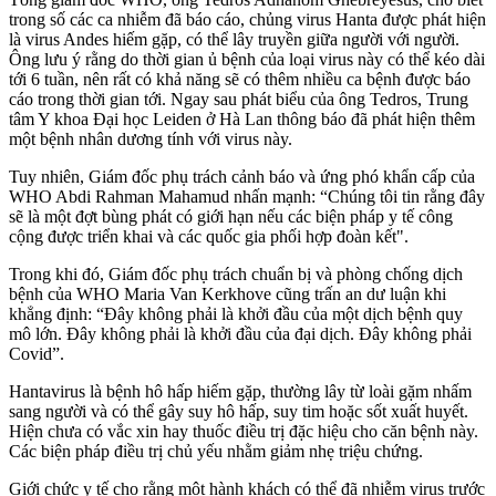
trong số các ca nhiễm đã báo cáo, chủng virus Hanta được phát hiện
là virus Andes hiếm gặp, có thể lây truyền giữa người với người.
Ông lưu ý rằng do thời gian ủ bệnh của loại virus này có thể kéo dài
tới 6 tuần, nên rất có khả năng sẽ có thêm nhiều ca bệnh được báo
cáo trong thời gian tới. Ngay sau phát biểu của ông Tedros, Trung
tâm Y khoa Đại học Leiden ở Hà Lan thông báo đã phát hiện thêm
một bệnh nhân dương tính với virus này.
Tuy nhiên, Giám đốc phụ trách cảnh báo và ứng phó khẩn cấp của
WHO Abdi Rahman Mahamud nhấn mạnh: “Chúng tôi tin rằng đây
sẽ là một đợt bùng phát có giới hạn nếu các biện pháp y tế công
cộng được triển khai và các quốc gia phối hợp đoàn kết".
Trong khi đó, Giám đốc phụ trách chuẩn bị và phòng chống dịch
bệnh của WHO Maria Van Kerkhove cũng trấn an dư luận khi
khẳng định: “Đây không phải là khởi đầu của một dịch bệnh quy
mô lớn. Đây không phải là khởi đầu của đại dịch. Đây không phải
Covid”.
Hantavirus là bệnh hô hấp hiếm gặp, thường lây từ loài gặm nhấm
sang người và có thể gây suy hô hấp, suy tim hoặc sốt xuất huyết.
Hiện chưa có vắc xin hay thuốc điều trị đặc hiệu cho căn bệnh này.
Các biện pháp điều trị chủ yếu nhằm giảm nhẹ triệu chứng.
Giới chức y tế cho rằng một hành khách có thể đã nhiễm virus trước