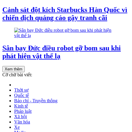
Cảnh sát đột kích Starbucks Hàn Quốc vì
chiến dịch quảng cáo gây tranh cãi
Sân bay Đức điều robot gỡ bom sau khi
phát hiện vật thể lạ
Xem thêm
Cỡ chữ bài viết:
Thời sự
Quốc tế
Báo chí - Truyền thông
Kinh tế
Pháp luật
Xã hội
Văn hóa
Xe