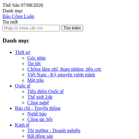
Thứ Sáu 07/08/2026
Danh mục
Báo Công Luận
Tin mới
Tìm kiếm
Danh mục
Thời sự
Góc nhìn
Tin tức
Chống lãng phí, tham nhũng, tiêu cực
Việt Nam - Kỷ nguyên vươn mình
Mặt trận
Quốc tế
Tiêu điểm Quốc tế
Thế giới 24h
Công nghệ
Báo chí - Truyền thông
Nghề báo
Công tác hội
Kinh tế
Thị trường - Doanh nghiệp
Bất động sản