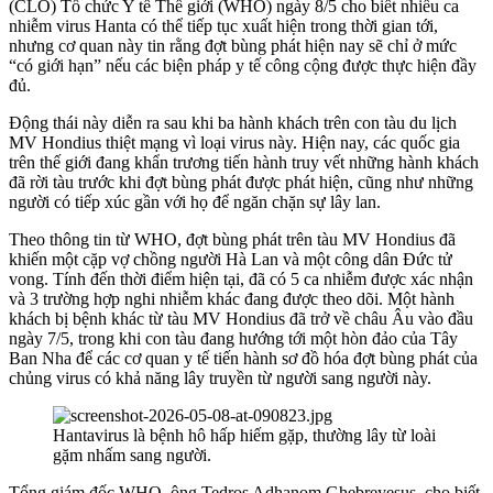
(CLO) Tổ chức Y tế Thế giới (WHO) ngày 8/5 cho biết nhiều ca
nhiễm virus Hanta có thể tiếp tục xuất hiện trong thời gian tới,
nhưng cơ quan này tin rằng đợt bùng phát hiện nay sẽ chỉ ở mức
“có giới hạn” nếu các biện pháp y tế công cộng được thực hiện đầy
đủ.
Động thái này diễn ra sau khi ba hành khách trên con tàu du lịch
MV Hondius thiệt mạng vì loại virus này. Hiện nay, các quốc gia
trên thế giới đang khẩn trương tiến hành truy vết những hành khách
đã rời tàu trước khi đợt bùng phát được phát hiện, cũng như những
người có tiếp xúc gần với họ để ngăn chặn sự lây lan.
Theo thông tin từ WHO, đợt bùng phát trên tàu MV Hondius đã
khiến một cặp vợ chồng người Hà Lan và một công dân Đức tử
vong. Tính đến thời điểm hiện tại, đã có 5 ca nhiễm được xác nhận
và 3 trường hợp nghi nhiễm khác đang được theo dõi. Một hành
khách bị bệnh khác từ tàu MV Hondius đã trở về châu Âu vào đầu
ngày 7/5, trong khi con tàu đang hướng tới một hòn đảo của Tây
Ban Nha để các cơ quan y tế tiến hành sơ đồ hóa đợt bùng phát của
chủng virus có khả năng lây truyền từ người sang người này.
Hantavirus là bệnh hô hấp hiếm gặp, thường lây từ loài
gặm nhấm sang người.
Tổng giám đốc WHO, ông Tedros Adhanom Ghebreyesus, cho biết