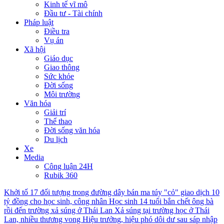
Kinh tế vĩ mô
Đầu tư - Tài chính
Pháp luật
Điều tra
Vụ án
Xã hội
Giáo dục
Giao thông
Sức khỏe
Đời sống
Môi trường
Văn hóa
Giải trí
Thể thao
Đời sống văn hóa
Du lịch
Xe
Media
Công luận 24H
Rubik 360
Khởi tố 17 đối tượng trong đường dây bán ma túy "cỏ" giao dịch 10
tỷ đồng cho học sinh, công nhân
Học sinh 14 tuổi bắn chết ông bà
rồi đến trường xả súng ở Thái Lan
Xả súng tại trường học ở Thái
Lan, nhiều thương vong
Hiệu trưởng, hiệu phó dôi dư sau sáp nhập