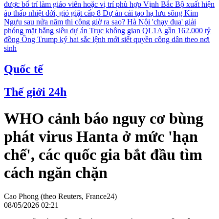
được bố trí làm giáo viên hoặc vị trí phù hợp
Vịnh Bắc Bộ xuất hiện
áp thấp nhiệt đới, gió giật cấp 8
Dự án cải tạo hạ lưu sông Kim
Ngưu sau nửa năm thi công giờ ra sao?
Hà Nội 'chạy đua' giải
phóng mặt bằng siêu dự án Trục không gian QL1A gần 162.000 tỷ
đồng
Ông Trump ký hai sắc lệnh mới siết quyền công dân theo nơi
sinh
Quốc tế
Thế giới 24h
WHO cảnh báo nguy cơ bùng
phát virus Hanta ở mức 'hạn
chế', các quốc gia bắt đầu tìm
cách ngăn chặn
Cao Phong (theo Reuters, France24)
08/05/2026 02:21