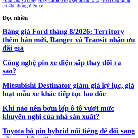
#mùi cao su cháy
#dây curoa ô tô
#kẹt phanh ô tô
#rò rỉ dầu động
cơ
#hệ thống điện xe
Đọc nhiều
Bảng giá Ford tháng 8/2026: Territory
thêm bản mới, Ranger và Transit nhận ưu
đãi giá
Công nghệ pin xe điện sắp thay đổi ra
sao?
Mitsubishi Destinator giảm giá kỷ lục, giá
loạt mẫu xe khác tiếp tục lao dốc
Khi nào nên bơm lốp ô tô vượt mức
khuyến nghị của nhà sản xuất?
Toyota bỏ pin hybrid nổi tiếng để đổi sang