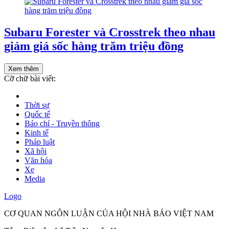
Subaru Forester và Crosstrek theo nhau
giảm giá sốc hàng trăm triệu đồng
Xem thêm
Cỡ chữ bài viết:
Thời sự
Quốc tế
Báo chí - Truyền thông
Kinh tế
Pháp luật
Xã hội
Văn hóa
Xe
Media
Logo
CƠ QUAN NGÔN LUẬN CỦA HỘI NHÀ BÁO VIỆT NAM