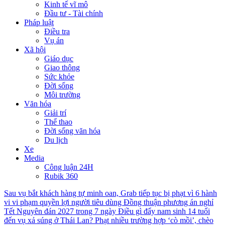
Kinh tế vĩ mô
Đầu tư - Tài chính
Pháp luật
Điều tra
Vụ án
Xã hội
Giáo dục
Giao thông
Sức khỏe
Đời sống
Môi trường
Văn hóa
Giải trí
Thể thao
Đời sống văn hóa
Du lịch
Xe
Media
Công luận 24H
Rubik 360
Sau vụ bắt khách hàng tự minh oan, Grab tiếp tục bị phạt vì 6 hành
vi vi phạm quyền lợi người tiêu dùng
Đồng thuận phương án nghỉ
Tết Nguyên đán 2027 trong 7 ngày
Điều gì đẩy nam sinh 14 tuổi
đến vụ xả súng ở Thái Lan?
Phạt nhiều trường hợp ‘cò mồi’, chèo