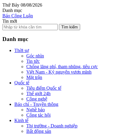
Thứ Bảy 08/08/2026
Danh mục
Báo Công Luận
Tin mới
Tìm kiếm
Danh mục
Thời sự
Góc nhìn
Tin tức
Chống lãng phí, tham nhũng, tiêu cực
Việt Nam - Kỷ nguyên vươn mình
Mặt trận
Quốc tế
Tiêu điểm Quốc tế
Thế giới 24h
Công nghệ
Báo chí - Truyền thông
Nghề báo
Công tác hội
Kinh tế
Thị trường - Doanh nghiệp
Bất động sản