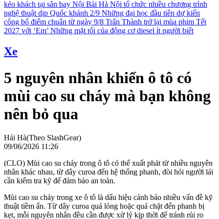
kéo khách tại sân bay Nội Bài
Hà Nội tổ chức nhiều chương trình
nghệ thuật dịp Quốc khánh 2/9
Những đại học đầu tiên dự kiến
công bố điểm chuẩn từ ngày 9/8
Trấn Thành trở lại mùa phim Tết
2027 với ‘Em’
Những mặt tối của động cơ diesel ít người biết
Xe
5 nguyên nhân khiến ô tô có
mùi cao su cháy mà bạn không
nên bỏ qua
Hải Hà(Theo SlashGear)
09/06/2026 11:26
(CLO) Mùi cao su cháy trong ô tô có thể xuất phát từ nhiều nguyên
nhân khác nhau, từ dây curoa đến hệ thống phanh, đòi hỏi người lái
cần kiểm tra kỹ để đảm bảo an toàn.
Mùi cao su cháy trong xe ô tô là dấu hiệu cảnh báo nhiều vấn đề kỹ
thuật tiềm ẩn. Từ dây curoa quá lỏng hoặc quá chặt đến phanh bị
kẹt, mỗi nguyên nhân đều cần được xử lý kịp thời để tránh rủi ro