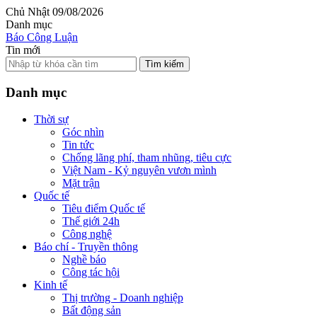
Chủ Nhật 09/08/2026
Danh mục
Báo Công Luận
Tin mới
Tìm kiếm
Danh mục
Thời sự
Góc nhìn
Tin tức
Chống lãng phí, tham nhũng, tiêu cực
Việt Nam - Kỷ nguyên vươn mình
Mặt trận
Quốc tế
Tiêu điểm Quốc tế
Thế giới 24h
Công nghệ
Báo chí - Truyền thông
Nghề báo
Công tác hội
Kinh tế
Thị trường - Doanh nghiệp
Bất động sản