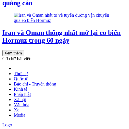
quảng cáo
Iran và Oman thống nhất mở lại eo biển
Hormuz trong 60 ngày
Xem thêm
Cỡ chữ bài viết:
Thời sự
Quốc tế
Báo chí - Truyền thông
Kinh tế
Pháp luật
Xã hội
Văn hóa
Xe
Media
Logo