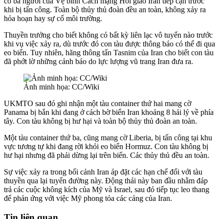
có ba người của Vệ binh Cách mạng Hồi giáo Iran tiếp cận trước
khi bị tấn công. Toàn bộ thủy thủ đoàn đều an toàn, không xảy ra
hỏa hoạn hay sự cố môi trường.
Thuyền trưởng cho biết không có bất kỳ liên lạc vô tuyến nào trước
khi vụ việc xảy ra, dù trước đó con tàu được thông báo có thể đi qua
eo biển. Tuy nhiên, hãng thông tấn Tasnim của Iran cho biết con tàu
đã phớt lờ những cảnh báo do lực lượng vũ trang Iran đưa ra.
Ảnh minh họa: CC/Wiki
UKMTO sau đó ghi nhận một tàu container thứ hai mang cờ
Panama bị bắn khi đang ở cách bờ biển Iran khoảng 8 hải lý về phía
tây. Con tàu không bị hư hại và toàn bộ thủy thủ đoàn an toàn.
Một tàu container thứ ba, cũng mang cờ Liberia, bị tấn công tại khu
vực tương tự khi đang rời khỏi eo biển Hormuz. Con tàu không bị
hư hại nhưng đã phải dừng lại trên biển. Các thủy thủ đều an toàn.
Sự việc xảy ra trong bối cảnh Iran áp đặt các hạn chế đối với tàu
thuyền qua lại tuyến đường này. Động thái này ban đầu nhằm đáp
trả các cuộc không kích của Mỹ và Israel, sau đó tiếp tục leo thang
để phản ứng với việc Mỹ phong tỏa các cảng của Iran.
Tin liên quan