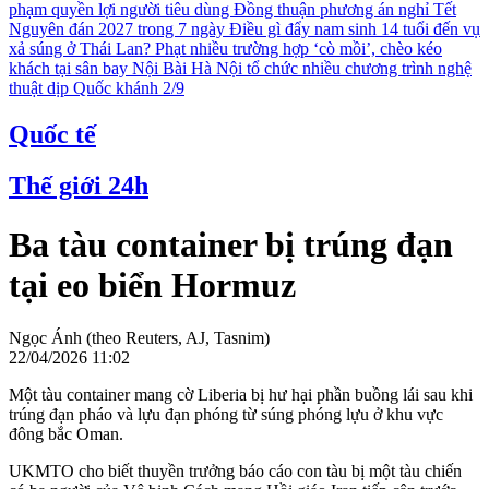
phạm quyền lợi người tiêu dùng
Đồng thuận phương án nghỉ Tết
Nguyên đán 2027 trong 7 ngày
Điều gì đẩy nam sinh 14 tuổi đến vụ
xả súng ở Thái Lan?
Phạt nhiều trường hợp ‘cò mồi’, chèo kéo
khách tại sân bay Nội Bài
Hà Nội tổ chức nhiều chương trình nghệ
thuật dịp Quốc khánh 2/9
Quốc tế
Thế giới 24h
Ba tàu container bị trúng đạn
tại eo biển Hormuz
Ngọc Ánh (theo Reuters, AJ, Tasnim)
22/04/2026 11:02
Một tàu container mang cờ Liberia bị hư hại phần buồng lái sau khi
trúng đạn pháo và lựu đạn phóng từ súng phóng lựu ở khu vực
đông bắc Oman.
UKMTO cho biết thuyền trưởng báo cáo con tàu bị một tàu chiến