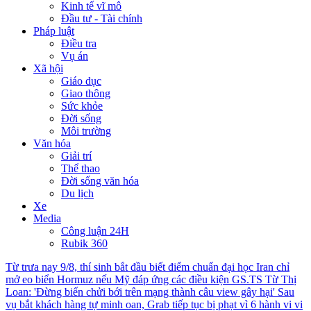
Kinh tế vĩ mô
Đầu tư - Tài chính
Pháp luật
Điều tra
Vụ án
Xã hội
Giáo dục
Giao thông
Sức khỏe
Đời sống
Môi trường
Văn hóa
Giải trí
Thể thao
Đời sống văn hóa
Du lịch
Xe
Media
Công luận 24H
Rubik 360
Từ trưa nay 9/8, thí sinh bắt đầu biết điểm chuẩn đại học
Iran chỉ
mở eo biển Hormuz nếu Mỹ đáp ứng các điều kiện
GS.TS Từ Thị
Loan: 'Đừng biến chửi bới trên mạng thành câu view gây hại'
Sau
vụ bắt khách hàng tự minh oan, Grab tiếp tục bị phạt vì 6 hành vi vi