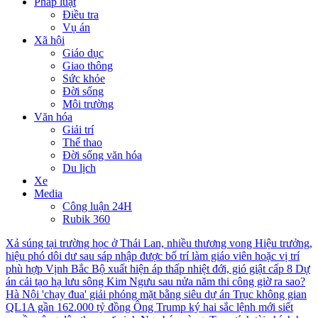
Pháp luật
Điều tra
Vụ án
Xã hội
Giáo dục
Giao thông
Sức khỏe
Đời sống
Môi trường
Văn hóa
Giải trí
Thể thao
Đời sống văn hóa
Du lịch
Xe
Media
Công luận 24H
Rubik 360
Xả súng tại trường học ở Thái Lan, nhiều thương vong
Hiệu trưởng,
hiệu phó dôi dư sau sáp nhập được bố trí làm giáo viên hoặc vị trí
phù hợp
Vịnh Bắc Bộ xuất hiện áp thấp nhiệt đới, gió giật cấp 8
Dự
án cải tạo hạ lưu sông Kim Ngưu sau nửa năm thi công giờ ra sao?
Hà Nội 'chạy đua' giải phóng mặt bằng siêu dự án Trục không gian
QL1A gần 162.000 tỷ đồng
Ông Trump ký hai sắc lệnh mới siết