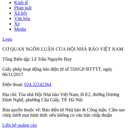
Kinh tế
Pháp luật
Xã hội
Văn hóa
Xe
Media
Logo
CƠ QUAN NGÔN LUẬN CỦA HỘI NHÀ BÁO VIỆT NAM
Tổng Biên tập: Lê Trần Nguyên Huy
Giấy phép hoạt động báo điện tử số 550/GP-BTTTT, ngày
06/11/2017
Điện thoại:
024.32242364
Địa chỉ:
Tòa nhà Hội Nhà báo Việt Nam, lô E2, đường Dương
Đình Nghệ, phường Cầu Giấy, TP. Hà Nội
Bản quyền thuộc về: Báo điện tử Nhà báo & Công luận. Cấm sao
chép dưới mọi hình thức nếu không có văn bản chấp thuận
Liên hệ quảng cáo