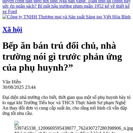
quyền công dân theo nơi sinh
Nga bán vàng: Toan tính tài chính hay
sức ép ngân sách?
Bí mật hậu trường phim ngắn 1952 kể về thiết kế
xe Ford
Xã hội
Bếp ăn bán trú đổi chủ, nhà
trường nói gì trước phản ứng
của phụ huynh?”
Văn Hiền
30/08/2025 23:44
Đại diện nhà trường cho biết, thời gian qua một số phụ huynh bày tỏ
lo ngại khi Trường Tiểu học và THCS Thực hành Sư phạm Nghệ
An thay đổi đơn vị cung cấp suất ăn, cho rằng mô hình cũ vẫn đáp
ứng tốt nhu cầu.