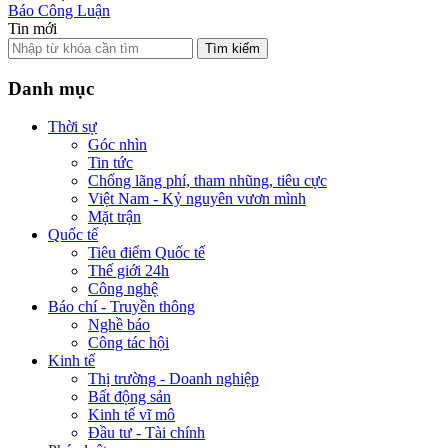
Báo Công Luận
Tin mới
Tìm kiếm
Danh mục
Thời sự
Góc nhìn
Tin tức
Chống lãng phí, tham nhũng, tiêu cực
Việt Nam - Kỷ nguyên vươn mình
Mặt trận
Quốc tế
Tiêu điểm Quốc tế
Thế giới 24h
Công nghệ
Báo chí - Truyền thông
Nghề báo
Công tác hội
Kinh tế
Thị trường - Doanh nghiệp
Bất động sản
Kinh tế vĩ mô
Đầu tư - Tài chính