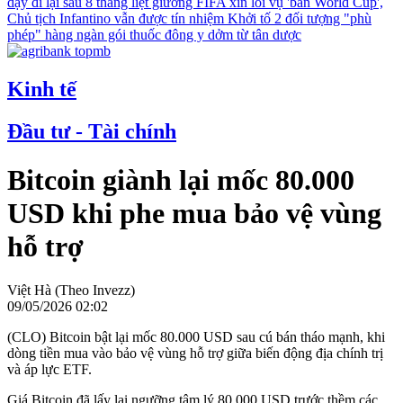
dậy đi lại sau 8 tháng liệt giường
FIFA xin lỗi vụ 'bán World Cup',
Chủ tịch Infantino vẫn được tín nhiệm
Khởi tố 2 đối tượng "phù
phép" hàng ngàn gói thuốc đông y dởm từ tân dược
Kinh tế
Đầu tư - Tài chính
Bitcoin giành lại mốc 80.000
USD khi phe mua bảo vệ vùng
hỗ trợ
Việt Hà (Theo Invezz)
09/05/2026 02:02
(CLO) Bitcoin bật lại mốc 80.000 USD sau cú bán tháo mạnh, khi
dòng tiền mua vào bảo vệ vùng hỗ trợ giữa biến động địa chính trị
và áp lực ETF.
Giá Bitcoin đã lấy lại ngưỡng tâm lý 80.000 USD trước thềm các