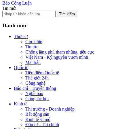
Báo Công Luận
Tin mới
Tìm kiếm
Danh mục
Thời sự
Góc nhìn
Tin tức
Chống lãng phí, tham nhũng, tiêu cực
Việt Nam - Kỷ nguyên vươn mình
Mặt trận
Quốc tế
Tiêu điểm Quốc tế
Thế giới 24h
Công nghệ
Báo chí - Truyền thông
Nghề báo
Công tác hội
Kinh tế
Thị trường - Doanh nghiệp
Bất động sản
Kinh tế vĩ mô
Đầu tư - Tài chính