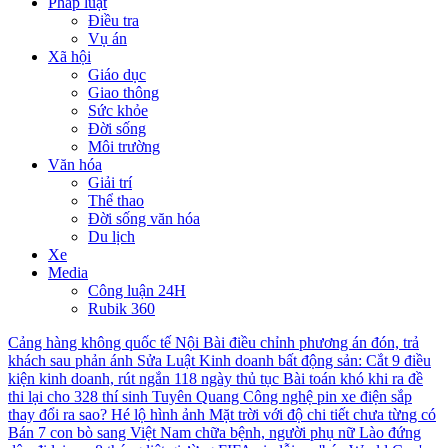
Pháp luật
Điều tra
Vụ án
Xã hội
Giáo dục
Giao thông
Sức khỏe
Đời sống
Môi trường
Văn hóa
Giải trí
Thể thao
Đời sống văn hóa
Du lịch
Xe
Media
Công luận 24H
Rubik 360
Cảng hàng không quốc tế Nội Bài điều chỉnh phương án đón, trả
khách sau phản ánh
Sửa Luật Kinh doanh bất động sản: Cắt 9 điều
kiện kinh doanh, rút ngắn 118 ngày thủ tục
Bài toán khó khi ra đề
thi lại cho 328 thí sinh Tuyên Quang
Công nghệ pin xe điện sắp
thay đổi ra sao?
Hé lộ hình ảnh Mặt trời với độ chi tiết chưa từng có
Bán 7 con bò sang Việt Nam chữa bệnh, người phụ nữ Lào đứng