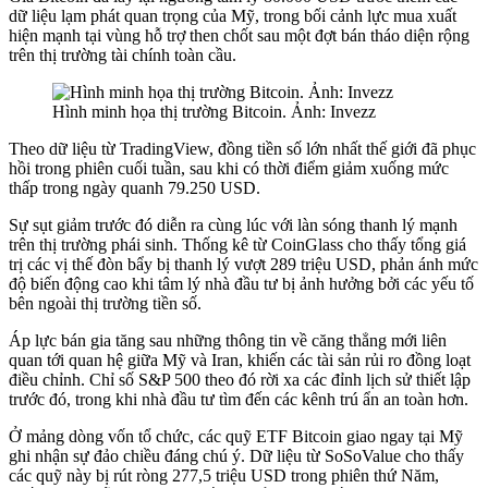
dữ liệu lạm phát quan trọng của Mỹ, trong bối cảnh lực mua xuất
hiện mạnh tại vùng hỗ trợ then chốt sau một đợt bán tháo diện rộng
trên thị trường tài chính toàn cầu.
Hình minh họa thị trường Bitcoin. Ảnh: Invezz
Theo dữ liệu từ TradingView, đồng tiền số lớn nhất thế giới đã phục
hồi trong phiên cuối tuần, sau khi có thời điểm giảm xuống mức
thấp trong ngày quanh 79.250 USD.
Sự sụt giảm trước đó diễn ra cùng lúc với làn sóng thanh lý mạnh
trên thị trường phái sinh. Thống kê từ CoinGlass cho thấy tổng giá
trị các vị thế đòn bẩy bị thanh lý vượt 289 triệu USD, phản ánh mức
độ biến động cao khi tâm lý nhà đầu tư bị ảnh hưởng bởi các yếu tố
bên ngoài thị trường tiền số.
Áp lực bán gia tăng sau những thông tin về căng thẳng mới liên
quan tới quan hệ giữa Mỹ và Iran, khiến các tài sản rủi ro đồng loạt
điều chỉnh. Chỉ số S&P 500 theo đó rời xa các đỉnh lịch sử thiết lập
trước đó, trong khi nhà đầu tư tìm đến các kênh trú ẩn an toàn hơn.
Ở mảng dòng vốn tổ chức, các quỹ ETF Bitcoin giao ngay tại Mỹ
ghi nhận sự đảo chiều đáng chú ý. Dữ liệu từ SoSoValue cho thấy
các quỹ này bị rút ròng 277,5 triệu USD trong phiên thứ Năm,