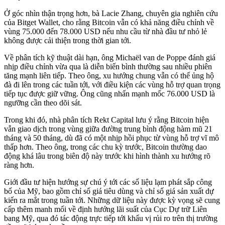
Ở góc nhìn thận trọng hơn, bà Lacie Zhang, chuyên gia nghiên cứu
của Bitget Wallet, cho rằng Bitcoin vẫn có khả năng điều chỉnh về
vùng 75.000 đến 78.000 USD nếu nhu cầu từ nhà đầu tư nhỏ lẻ
không được cải thiện trong thời gian tới.
Về phân tích kỹ thuật dài hạn, ông Michaël van de Poppe đánh giá
nhịp điều chỉnh vừa qua là diễn biến bình thường sau nhiều phiên
tăng mạnh liên tiếp. Theo ông, xu hướng chung vẫn có thể ủng hộ
đà đi lên trong các tuần tới, với điều kiện các vùng hỗ trợ quan trọng
tiếp tục được giữ vững. Ông cũng nhấn mạnh mốc 76.000 USD là
ngưỡng cần theo dõi sát.
Trong khi đó, nhà phân tích Rekt Capital lưu ý rằng Bitcoin hiện
vẫn giao dịch trong vùng giữa đường trung bình động hàm mũ 21
tháng và 50 tháng, dù đã có một nhịp hồi phục từ vùng hỗ trợ vĩ mô
thấp hơn. Theo ông, trong các chu kỳ trước, Bitcoin thường dao
động khá lâu trong biên độ này trước khi hình thành xu hướng rõ
ràng hơn.
Giới đầu tư hiện hướng sự chú ý tới các số liệu lạm phát sắp công
bố của Mỹ, bao gồm chỉ số giá tiêu dùng và chỉ số giá sản xuất dự
kiến ra mắt trong tuần tới. Những dữ liệu này được kỳ vọng sẽ cung
cấp thêm manh mối về định hướng lãi suất của Cục Dự trữ Liên
bang Mỹ, qua đó tác động trực tiếp tới khẩu vị rủi ro trên thị trường