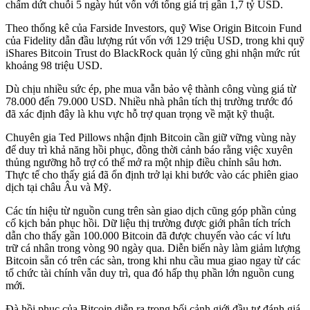
chấm dứt chuỗi 5 ngày hút vốn với tổng giá trị gần 1,7 tỷ USD.
Theo thống kê của Farside Investors, quỹ Wise Origin Bitcoin Fund
của Fidelity dẫn đầu lượng rút vốn với 129 triệu USD, trong khi quỹ
iShares Bitcoin Trust do BlackRock quản lý cũng ghi nhận mức rút
khoảng 98 triệu USD.
Dù chịu nhiều sức ép, phe mua vẫn bảo vệ thành công vùng giá từ
78.000 đến 79.000 USD. Nhiều nhà phân tích thị trường trước đó
đã xác định đây là khu vực hỗ trợ quan trọng về mặt kỹ thuật.
Chuyên gia Ted Pillows nhận định Bitcoin cần giữ vững vùng này
để duy trì khả năng hồi phục, đồng thời cảnh báo rằng việc xuyên
thủng ngưỡng hỗ trợ có thể mở ra một nhịp điều chỉnh sâu hơn.
Thực tế cho thấy giá đã ổn định trở lại khi bước vào các phiên giao
dịch tại châu Âu và Mỹ.
Các tín hiệu từ nguồn cung trên sàn giao dịch cũng góp phần củng
cố kịch bản phục hồi. Dữ liệu thị trường được giới phân tích trích
dẫn cho thấy gần 100.000 Bitcoin đã được chuyển vào các ví lưu
trữ cá nhân trong vòng 90 ngày qua. Diễn biến này làm giảm lượng
Bitcoin sẵn có trên các sàn, trong khi nhu cầu mua giao ngay từ các
tổ chức tài chính vẫn duy trì, qua đó hấp thụ phần lớn nguồn cung
mới.
Đà hồi phục của Bitcoin diễn ra trong bối cảnh giới đầu tư đánh giá