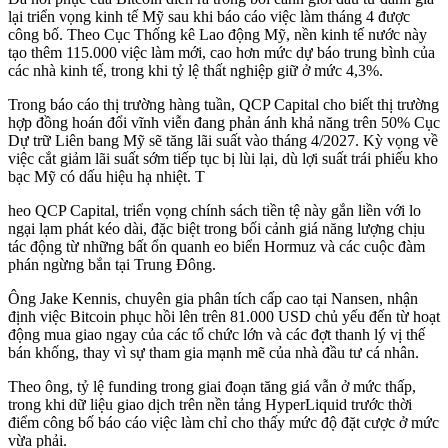
lại triển vọng kinh tế Mỹ sau khi báo cáo việc làm tháng 4 được
công bố. Theo Cục Thống kê Lao động Mỹ, nền kinh tế nước này
tạo thêm 115.000 việc làm mới, cao hơn mức dự báo trung bình của
các nhà kinh tế, trong khi tỷ lệ thất nghiệp giữ ở mức 4,3%.
Trong báo cáo thị trường hàng tuần, QCP Capital cho biết thị trường
hợp đồng hoán đổi vĩnh viễn đang phản ánh khả năng trên 50% Cục
Dự trữ Liên bang Mỹ sẽ tăng lãi suất vào tháng 4/2027. Kỳ vọng về
việc cắt giảm lãi suất sớm tiếp tục bị lùi lại, dù lợi suất trái phiếu kho
bạc Mỹ có dấu hiệu hạ nhiệt. T
heo QCP Capital, triển vọng chính sách tiền tệ này gắn liền với lo
ngại lạm phát kéo dài, đặc biệt trong bối cảnh giá năng lượng chịu
tác động từ những bất ổn quanh eo biển Hormuz và các cuộc đàm
phán ngừng bắn tại Trung Đông.
Ông Jake Kennis, chuyên gia phân tích cấp cao tại Nansen, nhận
định việc Bitcoin phục hồi lên trên 81.000 USD chủ yếu đến từ hoạt
động mua giao ngay của các tổ chức lớn và các đợt thanh lý vị thế
bán khống, thay vì sự tham gia mạnh mẽ của nhà đầu tư cá nhân.
Theo ông, tỷ lệ funding trong giai đoạn tăng giá vẫn ở mức thấp,
trong khi dữ liệu giao dịch trên nền tảng HyperLiquid trước thời
điểm công bố báo cáo việc làm chỉ cho thấy mức độ đặt cược ở mức
vừa phải.