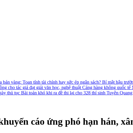
 bán vàng: Toan tính tài chính hay sức ép ngân sách?
Bí mật hậu trườ
ồng cho tác giả đạt giải văn học, nghệ thuật
Cảng hàng không quốc tế N
gày thủ tục
Bài toán khó khi ra đề thi lại cho 328 thí sinh Tuyên Quang
khuyến cáo ứng phó hạn hán, xâm