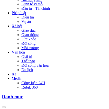
Kinh tế vĩ mô
Đầu tư - Tài chính
Pháp luật
Điều tra
Vụ án
Xã hội
Giáo dục
Giao thông
Sức khỏe
Đời sống
Môi trường
Văn hóa
Giải trí
Thể thao
Đời sống văn hóa
Du lịch
Xe
Media
Công luận 24H
Rubik 360
Danh mục