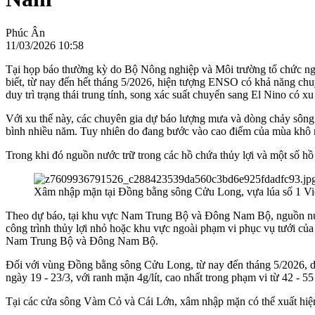
Phúc Ân
11/03/2026 10:58
Tại họp báo thường kỳ do Bộ Nông nghiệp và Môi trường tổ chức n
biết, từ nay đến hết tháng 5/2026, hiện tượng ENSO có khả năng chuy
duy trì trạng thái trung tính, song xác suất chuyển sang El Nino có x
Với xu thế này, các chuyên gia dự báo lượng mưa và dòng chảy s
bình nhiều năm. Tuy nhiên do đang bước vào cao điểm của mùa khô 
Trong khi đó nguồn nước trữ trong các hồ chứa thủy lợi và một số h
Xâm nhập mặn tại Đồng bằng sông Cửu Long, vựa lúa số 1 Việ
Theo dự báo, tại khu vực Nam Trung Bộ và Đông Nam Bộ, nguồn nước
công trình thủy lợi nhỏ hoặc khu vực ngoài phạm vi phục vụ tưới của
Nam Trung Bộ và Đông Nam Bộ.
Đối với vùng Đồng bằng sông Cửu Long, từ nay đến tháng 5/2026, d
ngày 19 - 23/3, với ranh mặn 4g/lít, cao nhất trong phạm vi từ 42 - 5
Tại các cửa sông Vàm Cỏ và Cái Lớn, xâm nhập mặn có thể xuất hiện vào