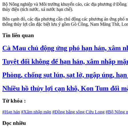
Bộ Nông nghiệp và Môi trường khuyến cáo, các địa phương ở Đồng b
thủy điện (tích nước, xả nước hạn chế).
Bên cạnh đó, các địa phương cần chủ động các phương án ứng phó ng
thống thủy lợi cần đặc biệt lưu ý gồm Gò Công, Nam Măng Thít, Lon
Tin liên quan
Cà Mau chủ động ứng phó hạn hán, xâm 
Tuyệt đối không để hạn hán, xâm nhập mặn
Phòng, chống sụt lún, sạt lở, ngập úng, h
Nhiều hồ thủy lợi cạn khô, Kon Tum đối mặ
Từ khóa :
#Hạn hán
#Xâm nhập mặn
#Đồng bằng sông Cửu Long
#Bộ Nông n
Đọc nhiều