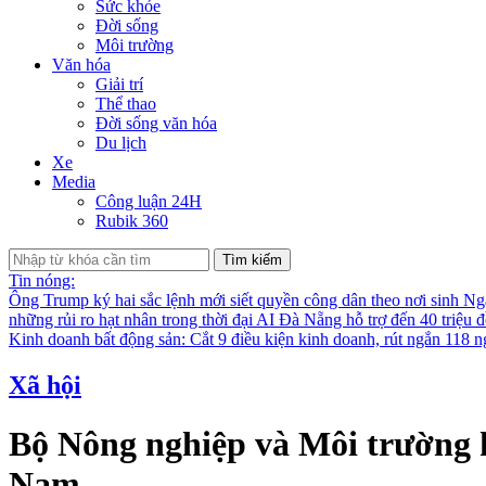
Sức khỏe
Đời sống
Môi trường
Văn hóa
Giải trí
Thể thao
Đời sống văn hóa
Du lịch
Xe
Media
Công luận 24H
Rubik 360
Tìm kiếm
Tin nóng:
Ông Trump ký hai sắc lệnh mới siết quyền công dân theo nơi sinh
Nga
những rủi ro hạt nhân trong thời đại AI
Đà Nẵng hỗ trợ đến 40 triệu đ
Kinh doanh bất động sản: Cắt 9 điều kiện kinh doanh, rút ngắn 118 n
Xã hội
Bộ Nông nghiệp và Môi trường 
Nam