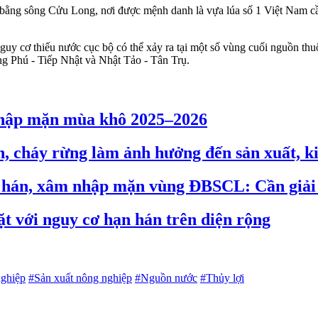
ằng sông Cửu Long, nơi được mệnh danh là vựa lúa số 1 Việt Nam cầ
uy cơ thiếu nước cục bộ có thể xảy ra tại một số vùng cuối nguồn t
g Phú - Tiếp Nhật và Nhật Tảo - Tân Trụ.
nhập mặn mùa khô 2025–2026
, cháy rừng làm ảnh hưởng đến sản xuất, k
ạn hán, xâm nhập mặn vùng ĐBSCL: Cần giải 
t với nguy cơ hạn hán trên diện rộng
ghiệp
#Sản xuất nông nghiệp
#Nguồn nước
#Thủy lợi