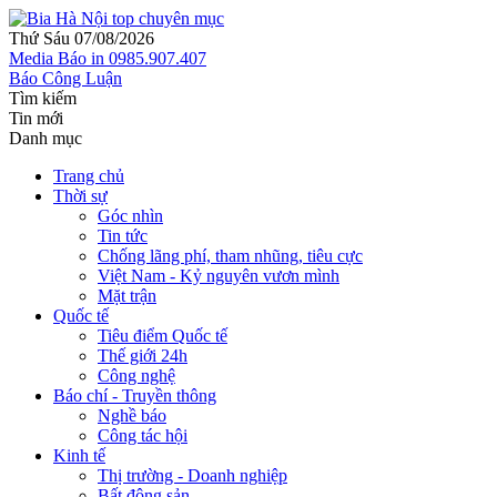
Thứ Sáu 07/08/2026
Media
Báo in
0985.907.407
Báo Công Luận
Tìm kiếm
Tin mới
Danh mục
Trang chủ
Thời sự
Góc nhìn
Tin tức
Chống lãng phí, tham nhũng, tiêu cực
Việt Nam - Kỷ nguyên vươn mình
Mặt trận
Quốc tế
Tiêu điểm Quốc tế
Thế giới 24h
Công nghệ
Báo chí - Truyền thông
Nghề báo
Công tác hội
Kinh tế
Thị trường - Doanh nghiệp
Bất động sản