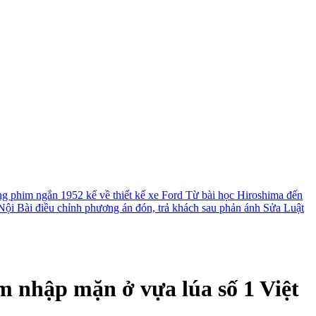
ng phim ngắn 1952 kể về thiết kế xe Ford
Từ bài học Hiroshima đến
ội Bài điều chỉnh phương án đón, trả khách sau phản ánh
Sửa Luật
 nhập mặn ở vựa lúa số 1 Việt