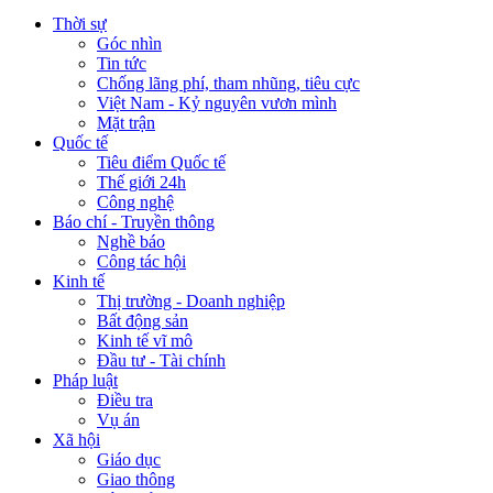
Thời sự
Góc nhìn
Tin tức
Chống lãng phí, tham nhũng, tiêu cực
Việt Nam - Kỷ nguyên vươn mình
Mặt trận
Quốc tế
Tiêu điểm Quốc tế
Thế giới 24h
Công nghệ
Báo chí - Truyền thông
Nghề báo
Công tác hội
Kinh tế
Thị trường - Doanh nghiệp
Bất động sản
Kinh tế vĩ mô
Đầu tư - Tài chính
Pháp luật
Điều tra
Vụ án
Xã hội
Giáo dục
Giao thông