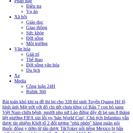
Pháp luật
Điều tra
Vụ án
Xã hội
Giáo dục
Giao thông
Sức khỏe
Đời sống
Môi trường
Văn hóa
Giải trí
Thể thao
Đời sống văn hóa
Du lịch
Xe
Media
Công luận 24H
Rubik 360
Bài toán khó khi ra đề thi lại cho 328 thí sinh Tuyên Quang
Hé lộ
hình ảnh Mặt trời với độ chi tiết chưa từng có
Bán 7 con bò sang
Việt Nam chữa bệnh, người phụ nữ Lào đứng dậy đi lại sau 8 tháng
liệt giường
FIFA xin lỗi vụ 'bán World Cup', Chủ tịch Infantino vẫn
được tín nhiệm
Khởi tố 2 đối tượng "phù phép" hàng ngàn gói
thuốc đông y dởm từ tân dược
TikToker nổi tiếng Mexico bị bắn