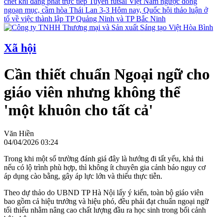
chết khi đang phát trực tiếp
Tuyển futsal Việt Nam ngược dòng
ngoạn mục, cầm hòa Thái Lan 3-3
Hôm nay, Quốc hội thảo luận ở
tổ về việc thành lập TP Quảng Ninh và TP Bắc Ninh
Xã hội
Cần thiết chuẩn Ngoại ngữ cho
giáo viên nhưng không thể
'một khuôn cho tất cả'
Văn Hiền
04/04/2026 03:24
Trong khi một số trường đánh giá đây là hướng đi tất yếu, khả thi
nếu có lộ trình phù hợp, thì không ít chuyên gia cảnh báo nguy cơ
áp dụng cào bằng, gây áp lực lớn và thiếu thực tiễn.
Theo dự thảo do UBND TP Hà Nội lấy ý kiến, toàn bộ giáo viên
bao gồm cả hiệu trưởng và hiệu phó, đều phải đạt chuẩn ngoại ngữ
tối thiểu nhằm nâng cao chất lượng đầu ra học sinh trong bối cảnh