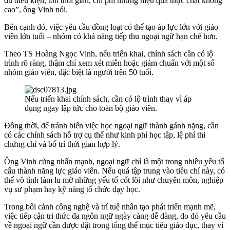
đủ điều kiện, tốn thời gian, chi phí nhưng hiệu quả thực chất không
cao”, ông Vinh nói.
Bên cạnh đó, việc yêu cầu đồng loạt có thể tạo áp lực lớn với giáo
viên lớn tuổi – nhóm có khả năng tiếp thu ngoại ngữ hạn chế hơn.
Theo TS Hoàng Ngọc Vinh, nếu triển khai, chính sách cần có lộ
trình rõ ràng, thậm chí xem xét miễn hoặc giảm chuẩn với một số
nhóm giáo viên, đặc biệt là người trên 50 tuổi.
Nếu triển khai chính sách, cần có lộ trình thay vì áp
dụng ngay lập tức cho toàn bộ giáo viên.
Đồng thời, để tránh biến việc học ngoại ngữ thành gánh nặng, cần
có các chính sách hỗ trợ cụ thể như kinh phí học tập, lệ phí thi
chứng chỉ và bố trí thời gian hợp lý.
Ông Vinh cũng nhấn mạnh, ngoại ngữ chỉ là một trong nhiều yếu tố
cấu thành năng lực giáo viên. Nếu quá tập trung vào tiêu chí này, có
thể vô tình làm lu mờ những yếu tố cốt lõi như chuyên môn, nghiệp
vụ sư phạm hay kỹ năng tổ chức dạy học.
Trong bối cảnh công nghệ và trí tuệ nhân tạo phát triển mạnh mẽ,
việc tiếp cận tri thức đa ngôn ngữ ngày càng dễ dàng, do đó yêu cầu
về ngoại ngữ cần được đặt trong tổng thể mục tiêu giáo dục, thay vì