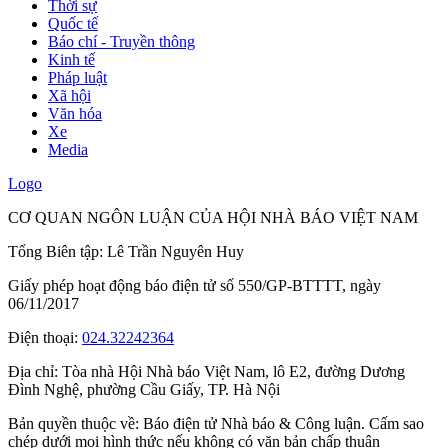
Thời sự
Quốc tế
Báo chí - Truyền thông
Kinh tế
Pháp luật
Xã hội
Văn hóa
Xe
Media
Logo
CƠ QUAN NGÔN LUẬN CỦA HỘI NHÀ BÁO VIỆT NAM
Tổng Biên tập: Lê Trần Nguyên Huy
Giấy phép hoạt động báo điện tử số 550/GP-BTTTT, ngày
06/11/2017
Điện thoại:
024.32242364
Địa chỉ:
Tòa nhà Hội Nhà báo Việt Nam, lô E2, đường Dương
Đình Nghệ, phường Cầu Giấy, TP. Hà Nội
Bản quyền thuộc về: Báo điện tử Nhà báo & Công luận. Cấm sao
chép dưới mọi hình thức nếu không có văn bản chấp thuận