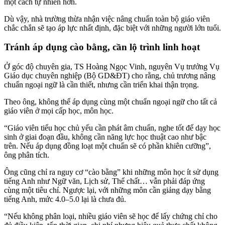
một cách tự nhiên hơn.
Dù vậy, nhà trường thừa nhận việc nâng chuẩn toàn bộ giáo viên
chắc chắn sẽ tạo áp lực nhất định, đặc biệt với những người lớn tuổi.
Tránh áp dụng cào bằng, cần lộ trình linh hoạt
Ở góc độ chuyên gia, TS Hoàng Ngọc Vinh, nguyên Vụ trưởng Vụ
Giáo dục chuyên nghiệp (Bộ GD&ĐT) cho rằng, chủ trương nâng
chuẩn ngoại ngữ là cần thiết, nhưng cần triển khai thận trọng.
Theo ông, không thể áp dụng cùng một chuẩn ngoại ngữ cho tất cả
giáo viên ở mọi cấp học, môn học.
“Giáo viên tiểu học chủ yếu cần phát âm chuẩn, nghe tốt để dạy học
sinh ở giai đoạn đầu, không cần năng lực học thuật cao như bậc
trên. Nếu áp dụng đồng loạt một chuẩn sẽ có phần khiên cưỡng”,
ông phân tích.
Ông cũng chỉ ra nguy cơ “cào bằng” khi những môn học ít sử dụng
tiếng Anh như Ngữ văn, Lịch sử, Thể chất… vẫn phải đáp ứng
cùng một tiêu chí. Ngược lại, với những môn cần giảng dạy bằng
tiếng Anh, mức 4.0–5.0 lại là chưa đủ.
“Nếu không phân loại, nhiều giáo viên sẽ học để lấy chứng chỉ cho