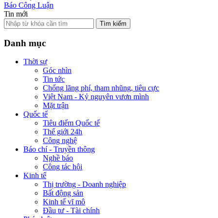
Báo Công Luận
Tin mới
Tìm kiếm
Danh mục
Thời sự
Góc nhìn
Tin tức
Chống lãng phí, tham nhũng, tiêu cực
Việt Nam - Kỷ nguyên vươn mình
Mặt trận
Quốc tế
Tiêu điểm Quốc tế
Thế giới 24h
Công nghệ
Báo chí - Truyền thông
Nghề báo
Công tác hội
Kinh tế
Thị trường - Doanh nghiệp
Bất động sản
Kinh tế vĩ mô
Đầu tư - Tài chính