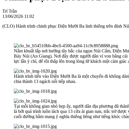
Trí Trần
13/06/2026 11:02
(CLO) Hành trình chinh phục Điện Mười Ba linh thiêng trên đỉnh Núi
Nằm khuất lấp nơi hướng tây bắc của ngọn Núi Cấm, Điện Mườ
Bảy Núi (An Giang). Nơi đây được người dân ví von bằng cái tê
lực lẫn ý chí, để rồi thắp lên trong lòng lữ khách một cảm giác 
Hành trình tiến vào Điện Mười Ba là một chuyến đi không dàn
chia thành 13 ngách nối tiếp nhau.
Tại mỗi không gian nhỏ hẹp ấy, người dân địa phương đã thành
là bởi quá trình luồn lách qua 13 cửa ải gian nan, trắc trở đ
cuối đường hầm mang ý nghĩa thiêng liêng như tiếng khóc chào