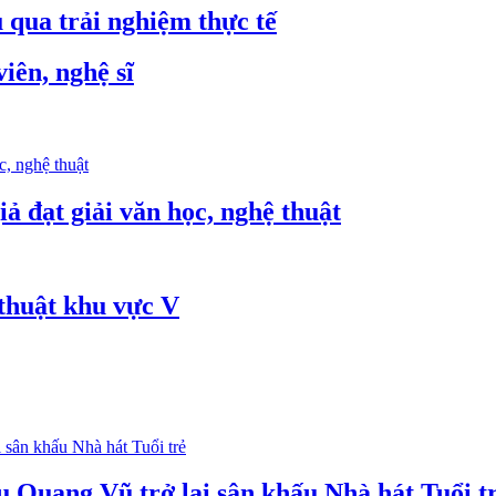
 qua trải nghiệm thực tế
iên, nghệ sĩ
iả đạt giải văn học, nghệ thuật
thuật khu vực V
u Quang Vũ trở lại sân khấu Nhà hát Tuổi t