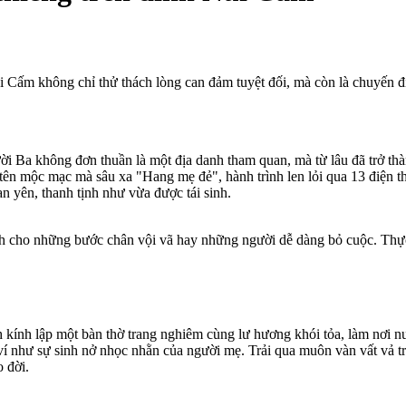
 Cấm không chỉ thử thách lòng can đảm tuyệt đối, mà còn là chuyến đi
i Ba không đơn thuần là một địa danh tham quan, mà từ lâu đã trở t
n mộc mạc mà sâu xa "Hang mẹ đẻ", hành trình len lỏi qua 13 điện thờ
an yên, thanh tịnh như vừa được tái sinh.
h cho những bước chân vội vã hay những người dễ dàng bỏ cuộc. Thực 
 kính lập một bàn thờ trang nghiêm cùng lư hương khói tỏa, làm nơi n
ược ví như sự sinh nở nhọc nhằn của người mẹ. Trải qua muôn vàn vất vả
 đời.