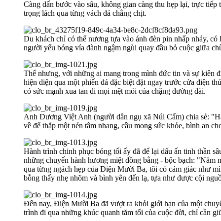
Càng dấn bước vào sâu, không gian càng thu hẹp lại, trực tiế
trọng lách qua từng vách đá chằng chịt.
Du khách chỉ có thể nương tựa vào ánh đèn pin nhấp nháy, có 
người yếu bóng vía đành ngậm ngùi quay đầu bỏ cuộc giữa ch
Thế nhưng, với những ai mang trong mình đức tin và sự kiên đ
hiện diện qua một phiến đá đặc biệt đặt ngay trước cửa điện th
có sức mạnh xua tan đi mọi mệt mỏi của chặng đường dài.
Anh Dương Việt Anh (người dân ngụ xã Núi Cấm) chia sẻ: "Hàn
về để thắp một nén tâm nhang, cầu mong sức khỏe, bình an cho
Hành trình chinh phục bóng tối ấy đã để lại dấu ấn tinh thần 
những chuyến hành hương miệt đồng bằng - bộc bạch: "Năm nà
qua từng ngách hẹp của Điện Mười Ba, tôi có cảm giác như mì
bỗng thấy nhẹ nhõm và bình yên đến lạ, tựa như được cội nguồ
Đến nay, Điện Mười Ba đã vượt ra khỏi giới hạn của một chuyến
trình đi qua những khúc quanh tăm tối của cuộc đời, chỉ cần gi