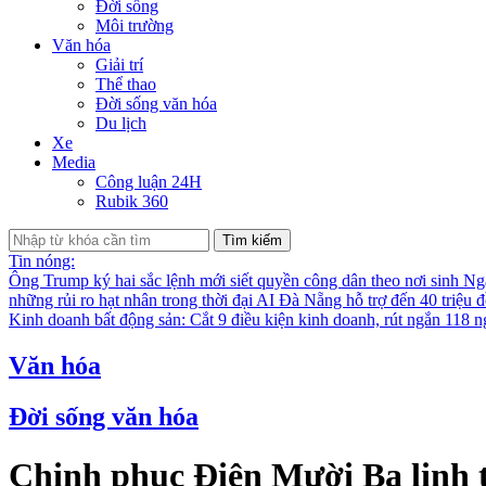
Đời sống
Môi trường
Văn hóa
Giải trí
Thể thao
Đời sống văn hóa
Du lịch
Xe
Media
Công luận 24H
Rubik 360
Tìm kiếm
Tin nóng:
Ông Trump ký hai sắc lệnh mới siết quyền công dân theo nơi sinh
Nga
những rủi ro hạt nhân trong thời đại AI
Đà Nẵng hỗ trợ đến 40 triệu đ
Kinh doanh bất động sản: Cắt 9 điều kiện kinh doanh, rút ngắn 118 n
Văn hóa
Đời sống văn hóa
Chinh phục Điện Mười Ba linh 