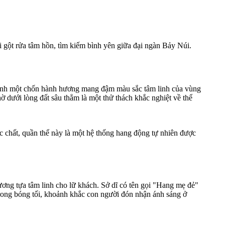
 gột rửa tâm hồn, tìm kiếm bình yên giữa đại ngàn Bảy Núi.
hành một chốn hành hương mang đậm màu sắc tâm linh của vùng
 dưới lòng đất sâu thẳm là một thử thách khắc nghiệt về thể
chất, quần thể này là một hệ thống hang động tự nhiên được
ương tựa tâm linh cho lữ khách. Sở dĩ có tên gọi "Hang mẹ đẻ"
 trong bóng tối, khoảnh khắc con người đón nhận ánh sáng ở