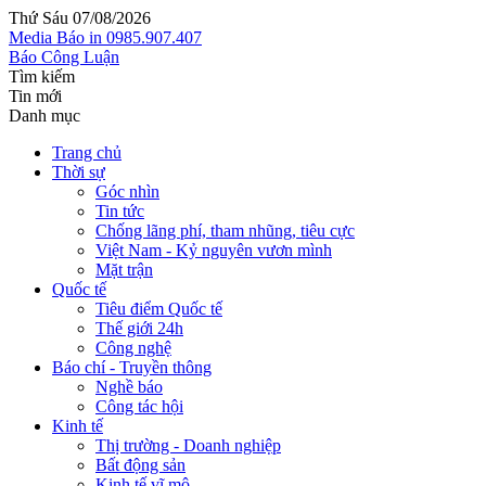
Thứ Sáu 07/08/2026
Media
Báo in
0985.907.407
Báo Công Luận
Tìm kiếm
Tin mới
Danh mục
Trang chủ
Thời sự
Góc nhìn
Tin tức
Chống lãng phí, tham nhũng, tiêu cực
Việt Nam - Kỷ nguyên vươn mình
Mặt trận
Quốc tế
Tiêu điểm Quốc tế
Thế giới 24h
Công nghệ
Báo chí - Truyền thông
Nghề báo
Công tác hội
Kinh tế
Thị trường - Doanh nghiệp
Bất động sản
Kinh tế vĩ mô