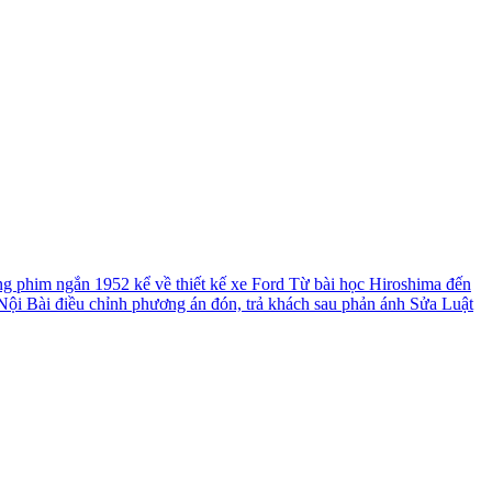
ng phim ngắn 1952 kể về thiết kế xe Ford
Từ bài học Hiroshima đến
ội Bài điều chỉnh phương án đón, trả khách sau phản ánh
Sửa Luật