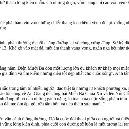
p thử thách lòng kiên nhẫn. Có những đoạn, vòm hang chỉ cao vỏn vẹn 0
lúc phải bám víu vào những chiếc thang leo chênh vênh để tụt xuống 
ừng.
ịnh, phần thưởng ở cuối chặng đường lại vô cùng xứng đáng. Sự kỳ di
ứ 13. Khẽ gõ vào mặt đá, một âm thanh vang vọng, ngân nga hệt như tiến
g năm, Điện Mười Ba đón một lượng lớn du khách từ khắp mọi miền đấ
 gia đình và tìm kiếm những điều tốt đẹp nhất cho cuộc sống". Anh tâ
sâu sắc trong tâm trí nhiều người, đặc biệt là những lữ khách phương x
o tôi cũng về An Giang để cúng bái Miếu Bà Chúa Xứ và lên Núi Cấm
nh đang rũ bỏ dần những gánh nặng, lo toan của cuộc sống phàm trần. 
n đất mẹ ôm ấp, gột rửa tâm hồn và tiếp thêm sức mạnh."
 vãn cảnh thông thường. Đó là cuộc đối thoại giữa con người và thiên 
ữ vững lòng kiên định, phía cuối con đường sẽ luôn là một tương lai rạn