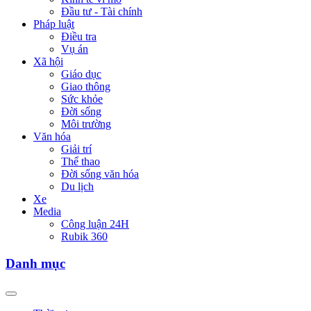
Đầu tư - Tài chính
Pháp luật
Điều tra
Vụ án
Xã hội
Giáo dục
Giao thông
Sức khỏe
Đời sống
Môi trường
Văn hóa
Giải trí
Thể thao
Đời sống văn hóa
Du lịch
Xe
Media
Công luận 24H
Rubik 360
Danh mục