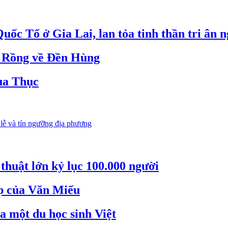
ốc Tổ ở Gia Lai, lan tỏa tinh thần tri ân n
ư Rồng về Đền Hùng
Vua Thục
lễ và tín ngưỡng địa phương
thuật lớn kỷ lục 100.000 người
ẹp của Văn Miếu
a một du học sinh Việt