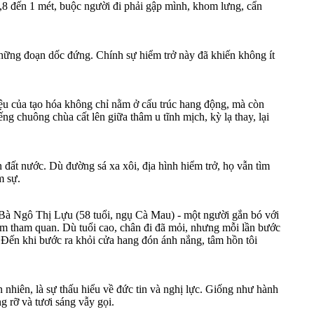
,8 đến 1 mét, buộc người đi phải gập mình, khom lưng, cẩn
những đoạn dốc đứng. Chính sự hiểm trở này đã khiến không ít
ệu của tạo hóa không chỉ nằm ở cấu trúc hang động, mà còn
g chuông chùa cất lên giữa thâm u tĩnh mịch, kỳ lạ thay, lại
t nước. Dù đường sá xa xôi, địa hình hiểm trở, họ vẫn tìm
m sự.
a. Bà Ngô Thị Lựu (58 tuổi, ngụ Cà Mau) - một người gắn bó với
 tham quan. Dù tuổi cao, chân đi đã mỏi, nhưng mỗi lần bước
Đến khi bước ra khỏi cửa hang đón ánh nắng, tâm hồn tôi
nhiên, là sự thấu hiểu về đức tin và nghị lực. Giống như hành
g rỡ và tươi sáng vẫy gọi.