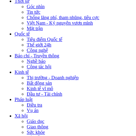
Thời sự
Góc nhìn
Tin tức
Chống lãng phí, tham nhũng, tiêu cực
Việt Nam - Kỷ nguyên vươn mình
Mặt trận
Quốc tế
Tiêu điểm Quốc tế
Thế giới 24h
Công nghệ
Báo chí - Truyền thông
Nghề báo
Công tác hội
Kinh tế
Thị trường - Doanh nghiệp
Bất động sản
Kinh tế vĩ mô
Đầu tư - Tài chính
Pháp luật
Điều tra
Vụ án
Xã hội
Giáo dục
Giao thông
Sức khỏe