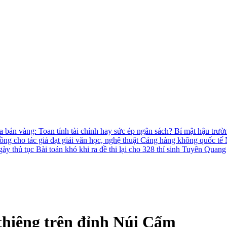
 bán vàng: Toan tính tài chính hay sức ép ngân sách?
Bí mật hậu trườ
ồng cho tác giả đạt giải văn học, nghệ thuật
Cảng hàng không quốc tế N
gày thủ tục
Bài toán khó khi ra đề thi lại cho 328 thí sinh Tuyên Quang
thiêng trên đỉnh Núi Cấm