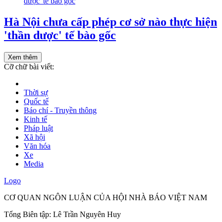
Hà Nội chưa cấp phép cơ sở nào thực hiện
'thần dược' tế bào gốc
Xem thêm
Cỡ chữ bài viết:
Thời sự
Quốc tế
Báo chí - Truyền thông
Kinh tế
Pháp luật
Xã hội
Văn hóa
Xe
Media
Logo
CƠ QUAN NGÔN LUẬN CỦA HỘI NHÀ BÁO VIỆT NAM
Tổng Biên tập: Lê Trần Nguyên Huy