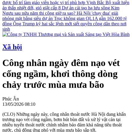
được bố trí làm giáo viên hoặc vị trí phù hợp
Vịnh Bắc Bộ xuất hiện
áp thấp nhiệt đới, gió giật cấp 8
Dự án cải tạo hạ lưu sông Kim
Ngưu sau nửa năm thi công giờ ra sao?
Hà Nội 'chạy đua' giải
phóng mặt bằng siêu dự án Trục không gian QL1A gần 162.000 tỷ
đồng
Ông Trump ký hai sắc lệnh mới siết quyền công dân theo nơi
sinh
Xã hội
Công nhân ngày đêm nạo vét
cống ngầm, khơi thông dòng
chảy trước mùa mưa bão
Phúc Ân
13/05/2026 08:10
(CLO) Những ngày này, công nhân thoát nước Hà Nội đang khẩn
trương nạo vét cống ngầm, bơm hút bùn đất và xử lý vật cản tại
nhiều tuyến thoát nước chính nhằm bảo đảm khả năng tiêu thoát
nước, chủ động ứng phó với mùa mưa bão sắp tới.