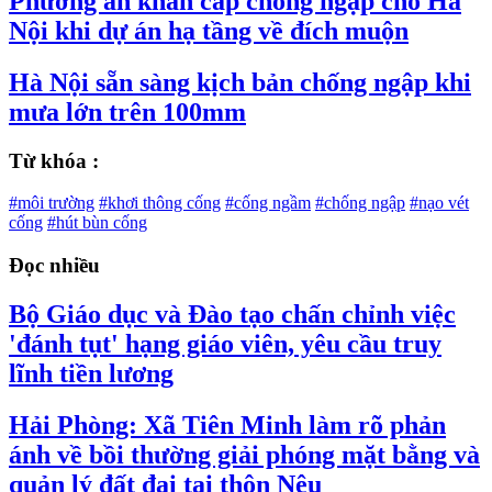
Phương án khẩn cấp chống ngập cho Hà
Nội khi dự án hạ tầng về đích muộn
Hà Nội sẵn sàng kịch bản chống ngập khi
mưa lớn trên 100mm
Từ khóa :
#môi trường
#khơi thông cống
#cống ngầm
#chống ngập
#nạo vét
cống
#hút bùn cống
Đọc nhiều
Bộ Giáo dục và Đào tạo chấn chỉnh việc
'đánh tụt' hạng giáo viên, yêu cầu truy
lĩnh tiền lương
Hải Phòng: Xã Tiên Minh làm rõ phản
ánh về bồi thường giải phóng mặt bằng và
quản lý đất đai tại thôn Nêu