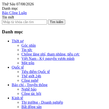
Thứ Sáu 07/08/2026
Danh mục
Báo Công Luận
Tin mới
Tìm kiếm
Danh mục
Thời sự
Góc nhìn
Tin tức
Chống lãng phí, tham nhũng, tiêu cực
Việt Nam - Kỷ nguyên vươn mình
Mặt trận
Quốc tế
Tiêu điểm Quốc tế
Thế giới 24h
Công nghệ
Báo chí - Truyền thông
Nghề báo
Công tác hội
Kinh tế
Thị trường - Doanh nghiệp
Bất động sản