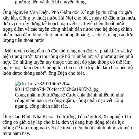
phương tiện và thiết bị chuyên dụng.
Ông Nguyễn Văn Điện, Phó Giám đốc Xí nghiệp thi công cơ giới
xây lắp, Công ty thoát nước Hà Nội cho biết, ngay từ đầu mùa mưa,
đơn vị đã xây dựng kế hoạch nạo vét các tuyến tiêu thoát nước
trọng điểm và các tuyến cống nhánh dẫn nước vào hệ thống chính
nhằm bảo đảm lòng cống luôn thông thoáng, sạch sẽ, nâng cao lưu
lượng tiêu thoát nước.
“Mỗi tuyến cống đều có đặc thù riêng nên đơn vị phải khảo sát kỹ
hiện trạng trước khi thi công để bố trí nhân lực và phương tiện phù
hợp. Có những tuyến tùy thuộc vào mật độ giao thông có thể làm
ngày hoặc làm đêm. Chúng tôi chia ca chia kíp để đảm bảo tiến độ
luôn được thông suốt”, ông Điện cho biết.
Công nhân môi trường sẽ được chia thành nhiều tổ như
công nhân nạo vét cống ngầm, công nhân nạo vét cống
ngang, công nhân nhặt rác…
Ông Cao Đình Nha Khoa, Tổ trưởng Tổ cơ giới 8, Xí nghiệp Thi
công cơ giới xây lắp cho biết, đơn vị đang huy động tối đa lực
lượng để tập trung nạo vét các tuyến tiêu thoát chính phục vụ mùa
mưa năm nay.