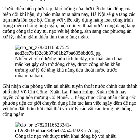
Trước diễn biến phức tạp, khó lường của thời tiết do tác động của
biến đổi khí hậu, dự báo mùa mưa năm nay, Hà Nội sẽ gia tăng các
trận mưa lớn cục bộ. Cùng với việc xây dựng hàng loạt công trình
trọng điểm chống úng ngập, hiện đơn vị thoát nước cũng đang tăng
cường công tác duy tu, nạo vét hệ thống, sẵn sàng các phương án
xử lý, nhằm giảm thiểu tình trạng úng ngập.
Nhiều vị trí có lượng bùn tích tụ dày, rác thải sinh hoạt
mắc kẹt gây cản trở dòng chảy, được công nhân khẩn
trương xử lý để tăng khả năng tiêu thoát nước trước
mùa mưa bão.
Ghi nhận của phóng viên tại nhiều tuyến thoát nước chính của thành
phố như Võ Chí Công, Xuân La, Phạm Hùng, Xuân Đỉnh hay
tuyến cống hóa mương Cổ Nhuế…, hàng chục công nhân cùng các
phương tiện cơ giới chuyên dụng liên tục làm việc ngày đêm để nạo
vét bùn đất, bơm hút chất thải và xử lý các vật cản trong hệ thống
cống ngầm.
Công tác nạo vét được triển khai đồng bộ với nhiều