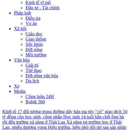
Kinh tế vĩ mô
Đầu tư - Tài chính
Pháp luật
Điều tra
Vụ án
Xã hội
Giáo dục
Giao thông
Sức khỏe
Đời sống
Môi trường
Văn hóa
Giải trí
Thể thao
Đời sống văn hóa
Du lịch
Xe
Media
Công luận 24H
Rubik 360
Khởi tố 17 đối tượng trong đường dây bán ma túy "cỏ" giao dịch 10
tỷ đồng cho học sinh, công nhân
Học sinh 14 tuổi bắn chết ông bà
rồi đến trường xả súng ở Thái Lan
Xả súng tại trường học ở Thái
Lan, nhiều thương vong
Hiệu trưởng, hiệu phó dôi dư sau sáp nhập