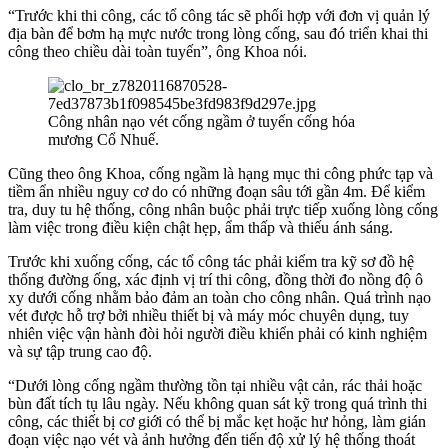
“Trước khi thi công, các tổ công tác sẽ phối hợp với đơn vị quản lý
địa bàn để bơm hạ mực nước trong lòng cống, sau đó triển khai thi
công theo chiều dài toàn tuyến”, ông Khoa nói.
Công nhân nạo vét cống ngầm ở tuyến cống hóa
mương Cổ Nhuế.
Cũng theo ông Khoa, cống ngầm là hạng mục thi công phức tạp và
tiềm ẩn nhiều nguy cơ do có những đoạn sâu tới gần 4m. Để kiểm
tra, duy tu hệ thống, công nhân buộc phải trực tiếp xuống lòng cống
làm việc trong điều kiện chật hẹp, ẩm thấp và thiếu ánh sáng.
Trước khi xuống cống, các tổ công tác phải kiểm tra kỹ sơ đồ hệ
thống đường ống, xác định vị trí thi công, đồng thời đo nồng độ ô
xy dưới cống nhằm bảo đảm an toàn cho công nhân. Quá trình nạo
vét được hỗ trợ bởi nhiều thiết bị và máy móc chuyên dụng, tuy
nhiên việc vận hành đòi hỏi người điều khiển phải có kinh nghiệm
và sự tập trung cao độ.
“Dưới lòng cống ngầm thường tồn tại nhiều vật cản, rác thải hoặc
bùn đất tích tụ lâu ngày. Nếu không quan sát kỹ trong quá trình thi
công, các thiết bị cơ giới có thể bị mắc kẹt hoặc hư hỏng, làm gián
đoạn việc nạo vét và ảnh hưởng đến tiến độ xử lý hệ thống thoát