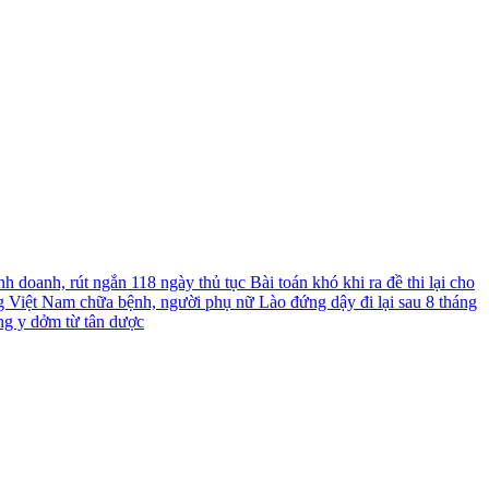
nh doanh, rút ngắn 118 ngày thủ tục
Bài toán khó khi ra đề thi lại cho
g Việt Nam chữa bệnh, người phụ nữ Lào đứng dậy đi lại sau 8 tháng
ng y dởm từ tân dược