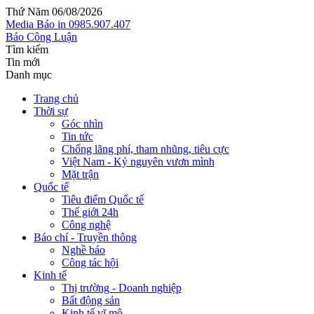
Thứ Năm 06/08/2026
Media
Báo in
0985.907.407
Báo Công Luận
Tìm kiếm
Tin mới
Danh mục
Trang chủ
Thời sự
Góc nhìn
Tin tức
Chống lãng phí, tham nhũng, tiêu cực
Việt Nam - Kỷ nguyên vươn mình
Mặt trận
Quốc tế
Tiêu điểm Quốc tế
Thế giới 24h
Công nghệ
Báo chí - Truyền thông
Nghề báo
Công tác hội
Kinh tế
Thị trường - Doanh nghiệp
Bất động sản
Kinh tế vĩ mô