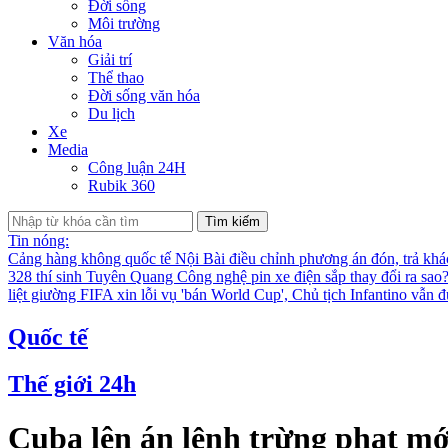
Đời sống
Môi trường
Văn hóa
Giải trí
Thể thao
Đời sống văn hóa
Du lịch
Xe
Media
Công luận 24H
Rubik 360
Tìm kiếm
Tin nóng:
Cảng hàng không quốc tế Nội Bài điều chỉnh phương án đón, trả kh
328 thí sinh Tuyên Quang
Công nghệ pin xe điện sắp thay đổi ra sao
liệt giường
FIFA xin lỗi vụ 'bán World Cup', Chủ tịch Infantino vẫn 
Quốc tế
Thế giới 24h
Cuba lên án lệnh trừng phạt m