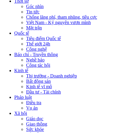
Thời sự
Góc nhìn
Tin tức
Chống lãng phí, tham nhũng, tiêu cực
Việt Nam - Kỷ nguyên vươn mình
Mặt trận
Quốc tế
Tiêu điểm Quốc tế
Thế giới 24h
Công nghệ
Báo chí - Truyền thông
Nghề báo
Công tác hội
Kinh tế
Thị trường - Doanh nghiệp
Bất động sản
Kinh tế vĩ mô
Đầu tư - Tài chính
Pháp luật
Điều tra
Vụ án
Xã hội
Giáo dục
Giao thông
Sức khỏe