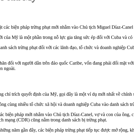
 các biện pháp trừng phạt mới nhằm vào Chủ tịch Miguel Díaz-Canel 
i của Mỹ là một phần trong nỗ lực gia tăng sức ép đối với Cuba và c
nh sách trừng phạt đối với các lãnh đạo, tổ chức và doanh nghiệp Cu
hăn đối với người dân trên đảo quốc Caribe, vốn đang phải đối mặt vớ
ên ngoài.
chỉ trích quyết định của Mỹ, gọi đây là một ví dụ mới nhất về chính 
 ông cùng nhiều tổ chức xã hội và doanh nghiệp Cuba vào danh sách t
ác biện pháp mới nhắm vào Chủ tịch Díaz-Canel, vợ và con của ông, c
h mạng (CDR) cũng nằm trong danh sách bị trừng phạt.
ững năm gần đây, các biện pháp trừng phạt tiếp tục được mở rộng, kh