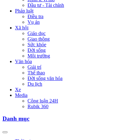
Đầu tư - Tài chính
Pháp luật
Điều tra
Vụ án
Xã hội
Giáo dục
Giao thông
Sức khỏe
Đời sống
Môi trường
Văn hóa
Giải trí
Thể thao
Đời sống văn hóa
Du lịch
Xe
Media
Công luận 24H
Rubik 360
Danh mục