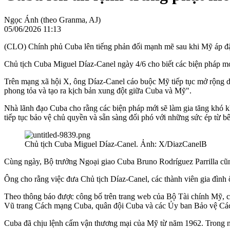
Ngọc Ánh (theo Granma, AJ)
05/06/2026 11:13
(CLO) Chính phủ Cuba lên tiếng phản đối mạnh mẽ sau khi Mỹ áp đặt
Chủ tịch Cuba Miguel Díaz-Canel ngày 4/6 cho biết các biện pháp mớ
Trên mạng xã hội X, ông Díaz-Canel cáo buộc Mỹ tiếp tục mở rộng da
phong tỏa và tạo ra kịch bản xung đột giữa Cuba và Mỹ".
Nhà lãnh đạo Cuba cho rằng các biện pháp mới sẽ làm gia tăng khó k
tiếp tục bảo vệ chủ quyền và sẵn sàng đối phó với những sức ép từ b
Chủ tịch Cuba Miguel Díaz-Canel. Ảnh: X/DiazCanelB
Cùng ngày, Bộ trưởng Ngoại giao Cuba Bruno Rodríguez Parrilla cũng 
Ông cho rằng việc đưa Chủ tịch Díaz-Canel, các thành viên gia đình
Theo thông báo được công bố trên trang web của Bộ Tài chính Mỹ, c
Vũ trang Cách mạng Cuba, quân đội Cuba và các Ủy ban Bảo vệ Các
Cuba đã chịu lệnh cấm vận thương mại của Mỹ từ năm 1962. Trong nh