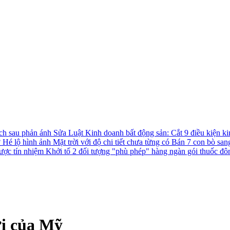
ách sau phản ánh
Sửa Luật Kinh doanh bất động sản: Cắt 9 điều kiện ki
?
Hé lộ hình ảnh Mặt trời với độ chi tiết chưa từng có
Bán 7 con bò san
được tín nhiệm
Khởi tố 2 đối tượng "phù phép" hàng ngàn gói thuốc đô
ới của Mỹ